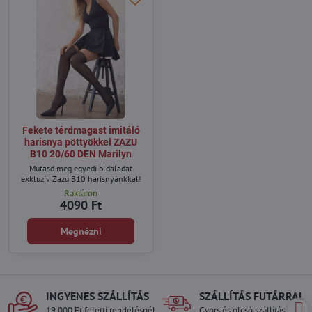
Fekete térdmagast imitáló
harisnya pöttyökkel ZAZU
B10 20/60 DEN Marilyn
Mutasd meg egyedi oldaladat
exkluzív Zazu B10 harisnyánkkal!
Raktáron
4090 Ft
Megnézni
INGYENES SZÁLLÍTÁS
SZÁLLÍTÁS FUTÁRRAL
19.000 Ft feletti rendelésnél
Gyors és olcsó szállítás