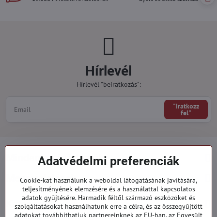
Hírlevél
Hírlevél "beiratkozás":
"Iratkozz
fel"
Minden a vásárlásról
Adatvédelmi preferenciák
Megrendelések
Cookie-kat használunk a weboldal látogatásának javítására,
teljesítményének elemzésére és a használattal kapcsolatos
adatok gyűjtésére. Harmadik féltől származó eszközöket és
Kategóriák
szolgáltatásokat használhatunk erre a célra, és az összegyűjtött
adatokat továbbíthatjuk partnereinknek az EU-ban, az Egyesült