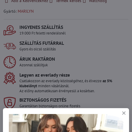
Add a Kedvencekhez
Termék kérdés
Watchdog
Gyártó:
MARILYN
INGYENES SZÁLLÍTÁS
19.000 Ft feletti rendelésnél
SZÁLLÍTÁS FUTÁRRAL
Gyors és olcsó szállítás
ÁRUK RAKTÁRON
Azonnal szállítjuk
Legyen az everlady része
Csatlakozzon az everlady közösségéhez, és élvezze
az 5%
klubelőnyt
minden vásárlásnál.
Az előny automatikusan érvényesül a kosárban.
BIZTONSÁGOS FIZETÉS
Garantáltan biztonságos online fizetés
Szeretne több terméket rendelni mint
amennyi raktáron van?