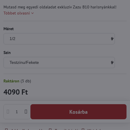
Mutasd meg egyedi oldaladat exkluzív Zazu B10 harisnyánkkal!
Többet olvasni
Méret
Szín
Raktáron
(
3
db)
4090 Ft
Kosárba