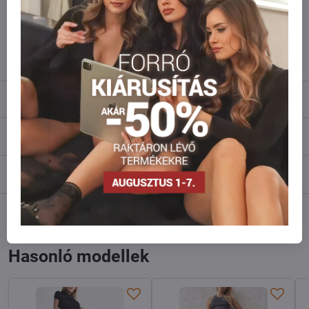
Ne habozzon kapcsolatba lépni velünk, raktárra szállítjuk az árut!
info​@everlady​.eu
Leírás
Vélemények
0
Fórum
0
Facebook
Twitter
Bluesky
Pinterest
Reddit
LinkedIn
WhatsApp
E-
mail
Hasonló modellek