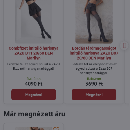
Combfixet imitáló harisnya
Bordás térdmagasságot
ZAZU B11 20/60 DEN
imitáló harisnya ZAZU B07
Marilyn
20/60 DEN Marilyn
Fedezze fel az egyedi stílust a ZAZU
Fedezze fel az eleganciát és az
B11 női harisnyanadrággal!
egyedi stílust a Zazu B07
harisnyanadrággal.
Raktáron
Raktáron
4090 Ft
3690 Ft
Megnézni
Megnézni
Már megnézett áru