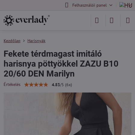
Felhasználói panel
Kezdőlap
Harisnyák
Fekete térdmagast imitáló
harisnya pöttyökkel ZAZU B10
20/60 DEN Marilyn
Értékelés
4.83
/
5
(
6
x)