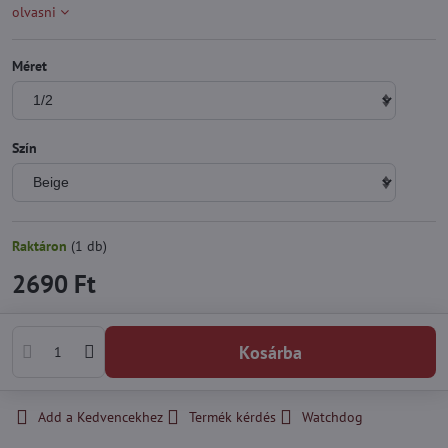
olvasni
Méret
Szín
Raktáron
(
1
db)
2690 Ft
Kosárba
Add a Kedvencekhez
Termék kérdés
Watchdog