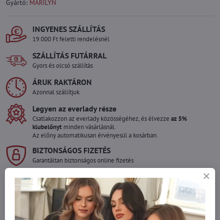
Gyártó:
MARILYN
INGYENES SZÁLLÍTÁS
19.000 Ft feletti rendelésnél
SZÁLLÍTÁS FUTÁRRAL
Gyors és olcsó szállítás
ÁRUK RAKTÁRON
Azonnal szállítjuk
Legyen az everlady része
Csatlakozzon az everlady közösségéhez, és élvezze
az 5%
klubelőnyt
minden vásárlásnál.
Az előny automatikusan érvényesül a kosárban.
BIZTONSÁGOS FIZETÉS
Garantáltan biztonságos online fizetés
Szeretne több terméket rendelni mint
amennyi raktáron van?
Ne habozzon kapcsolatba lépni velünk, raktárra szállítjuk az árut!