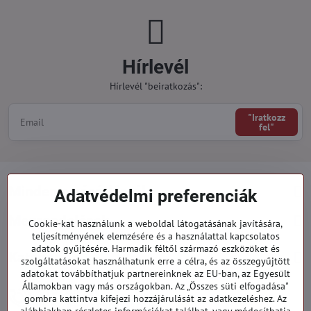
Hírlevél
Hírlevél "beiratkozás":
"Iratkozz
fel"
Minden a vásárlásról
Adatvédelmi preferenciák
Megrendelések
Cookie-kat használunk a weboldal látogatásának javítására,
teljesítményének elemzésére és a használattal kapcsolatos
adatok gyűjtésére. Harmadik féltől származó eszközöket és
Kategóriák
szolgáltatásokat használhatunk erre a célra, és az összegyűjtött
adatokat továbbíthatjuk partnereinknek az EU-ban, az Egyesült
Államokban vagy más országokban. Az „Összes süti elfogadása"
919 060 751
gombra kattintva kifejezi hozzájárulását az adatkezeléshez. Az
Hétfő - Péntek: 09:00 - 15:00 hod.