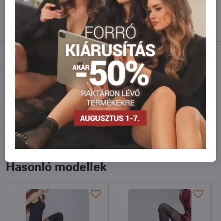
info​@everlady​.eu
Leírás
Vélemények
0
Fórum
0
Facebook
Twitter
Bluesky
Pinterest
Reddit
LinkedIn
WhatsApp
E-
mail
Hasonló modellek