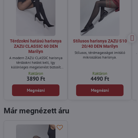
Térdzokni hatású harisnya
Stílusos harisnya ZAZU S10
ZAZU CLASSIC 60 DEN
20/40 DEN Marilyn
Marilyn
Stílusos, térdmagasságot imitáló
A
mikroszálas harisnya.
A modern ZAZU CLASSIC harisnya
térdzokni hatást kelt, így
különleges megjelenést biztosít
anélkül, hogy több réteget kellene
Raktáron
Raktáron
viselned.
3890 Ft
4490 Ft
Megnézni
Megnézni
Már megnézett áru