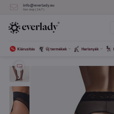
info​@everlady​.eu
Non stop ( 24/7 )
Kiárusítás
Új termékek
Harisnyák