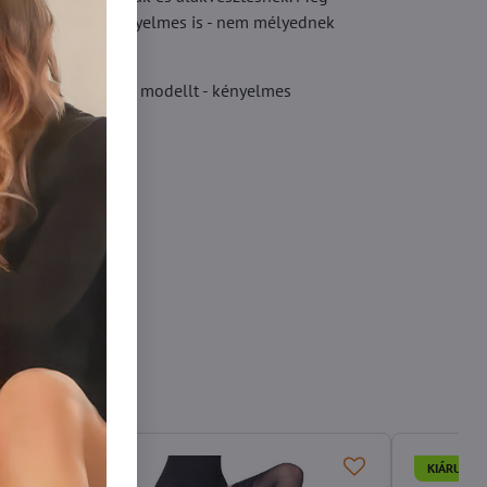
at az alakon és kényelmes is - nem mélyednek
 rendelje meg ezt a modellt - kényelmes
y
KIÁRUSÍTÁ