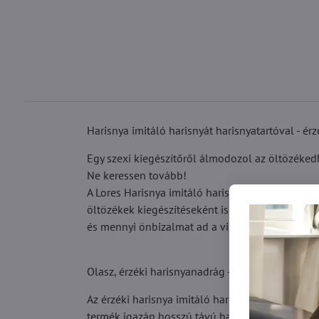
Harisnya imitáló harisnyát harisnyatartóval - ér
Egy szexi kiegészítőről álmodozol az öltözékedh
Ne keressen tovább!
A Lores Harisnya imitáló harisnyát harisnyatar
öltözékek kiegészítéseként is, amikor az időjár
és mennyi önbizalmat ad a viselése!
Olasz, érzéki harisnyanadrág - legjobb minőség 
Az érzéki harisnya imitáló harisnyát harisnyatar
termék igazán hosszú távú használatának garanc