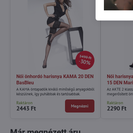
3490 Ft
30%
Női önhordó harisnya KAMA 20 DEN
Női harisny
BasBleu
15 DEN Mari
A KAMA öntapadók kiváló minőségű anyagokból
Az AKTE 2 klassz
készülnek, így puhábbak és tartósabbak.
megerősített önt
Raktáron
Raktáron
Megnézni
2443 Ft
2290 Ft
Már megnézett áru