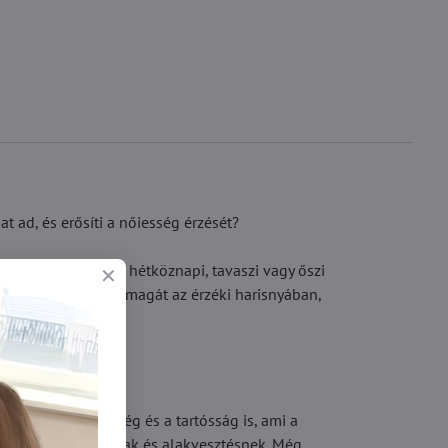
t ad, és erősíti a nőiesség érzését?
asználható, hanem hétköznapi, tavaszi vagy őszi
n nagyszerűen érzi magát az érzéki harisnyában,
nem az olasz minőség és a tartósság is, ami a
űrődésnek, nyomásnak és alakvesztésnek. Még