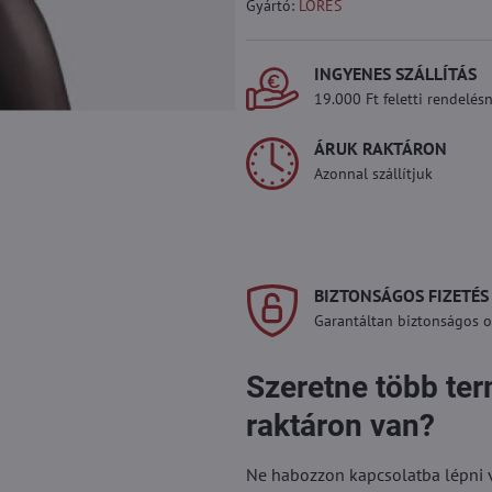
Gyártó:
LORES
INGYENES SZÁLLÍTÁS
19.000 Ft feletti rendelésn
ÁRUK RAKTÁRON
Azonnal szállítjuk
BIZTONSÁGOS FIZETÉS
Garantáltan biztonságos on
Szeretne több te
raktáron van?
Ne habozzon kapcsolatba lépni vel