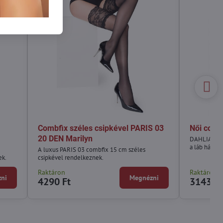
Combfix széles csipkével PARIS 03
Női comb
20 DEN Marilyn
DAHLIA comb
a láb hátsó 
A luxus PARIS 03 combfix 15 cm széles
ek.
csipkével rendelkeznek.
Raktáron
Raktáron
ni
Megnézni
4290 Ft
3143 Ft