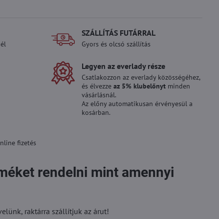
SZÁLLÍTÁS FUTÁRRAL
él
Gyors és olcsó szállítás
Legyen az everlady része
Csatlakozzon az everlady közösségéhez,
és élvezze
az 5% klubelőnyt
minden
vásárlásnál.
Az előny automatikusan érvényesül a
kosárban.
line fizetés
rméket rendelni mint amennyi
ünk, raktárra szállítjuk az árut!