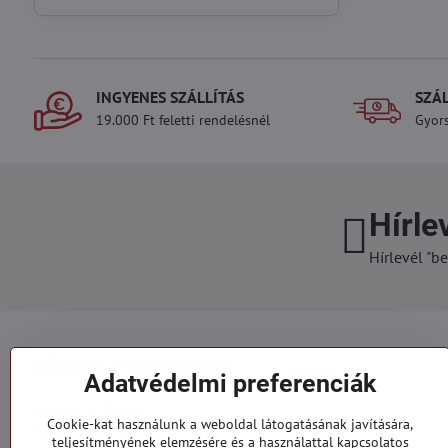
INGYENES SZÁLLÍTÁS
SZÁ
19.000 Ft feletti rendelésnél
Gyors
Hírle
Hírlevél "be
Minden a vásárlásról
Adatvédelmi preferenciák
Szállítás és fizetés
Cookie-kat használunk a weboldal látogatásának javítására,
Általános szerződési feltételek
teljesítményének elemzésére és a használattal kapcsolatos