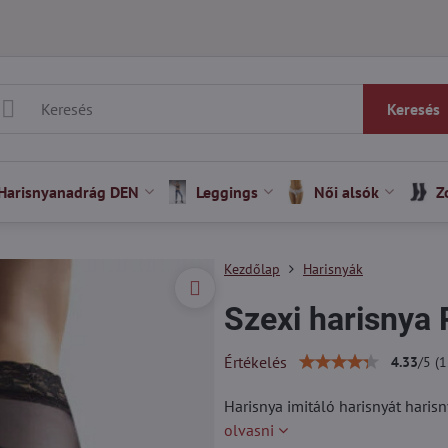
Keresés
Harisnyanadrág DEN
Leggings
Női alsók
Z
Kezdőlap
Harisnyák
Szexi harisnya
Értékelés
4.33
/
5
(
1
Harisnya imitáló harisnyát harisn
olvasni