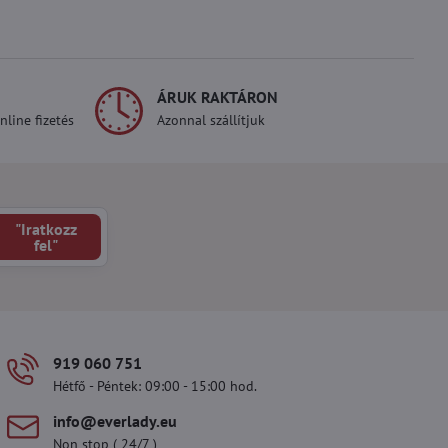
ÁRUK RAKTÁRON
line fizetés
Azonnal szállítjuk
"Iratkozz
fel"
919 060 751
Hétfő - Péntek: 09:00 - 15:00 hod.
info​@everlady​.eu
Non stop ( 24/7 )