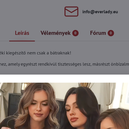
info​@everlady​.eu
Leírás
Vélemények
Fórum
0
0
zéki kiegészítő nem csak a bátraknak!
ez, amely egyrészt rendkívül tisztességes lesz, másrészt önbizalma
tóval pont ilyen kiegészítő! Nemcsak merész nők randevúzásához h
ás kicsit lazább szabásokat enged meg. Győződjön meg róla, milye
és kiváló ár!
tóval nem csak egy tökéletes dizájn, amely felkelti a figyelmet, ha
iája. Először is, ez a modell nagyon ellenáll a szakadásnak, gy