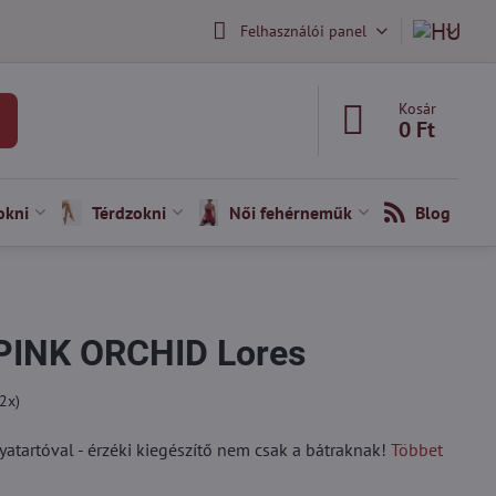
Felhasználói panel
Kosár
0 Ft
okni
Térdzokni
Női fehérneműk
Blog
 PINK ORCHID Lores
2
x)
yatartóval - érzéki kiegészítő nem csak a bátraknak!
Többet