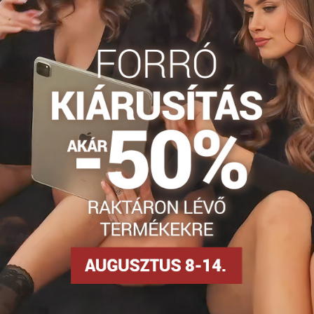
szíti rugalmasságát. Ráadásul a SEXY harisnyanadrág remekül mut
elyeken, nem szorítják össze az ujjakat.
hogy a gyakorlatban mit jelent az "olasz minőség", mindenképpen
ális ajándéknak.
Erotikus harisnya
Harisnyanadrág DEN
Erotické pančuch
Facebook
Twitter
Bluesky
Pinterest
Reddit
LinkedIn
WhatsApp
E-
mail