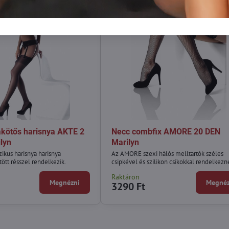
akötős harisnya AKTE 2
Necc combfix AMORE 20 DEN
lyn
Marilyn
ikus harisnya harisnya
Az AMORE szexi hálós melltartók széles
ött résszel rendelkezik.
csipkével és szilikon csíkokkal rendelkezn
Raktáron
Megnézni
Megnéz
3290 Ft