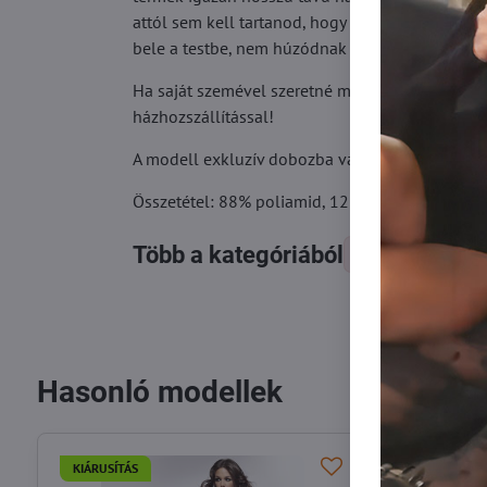
attól sem kell tartanod, hogy mosás után elve
bele a testbe, nem húzódnak össze a stratégiai h
Ha saját szemével szeretné meggyőződni arról, 
házhozszállítással!
A modell exkluzív dobozba van csomagolva, ide
Összetétel: 88% poliamid, 12% elasztán
Több a kategóriából
Harisnyák
Hasonló modellek
KIÁRUSÍTÁS