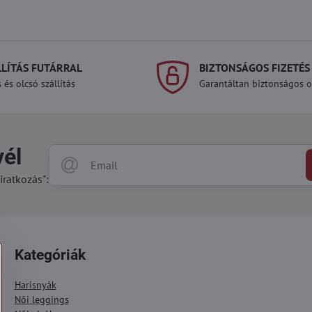
LLÍTÁS FUTÁRRAL
BIZTONSÁGOS FIZETÉS
 és olcsó szállítás
Garantáltan biztonságos on
vél
iratkozás":
Kategóriák
Harisnyák
Női leggings