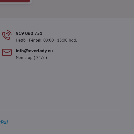
919 060 751
Hétfő - Péntek: 09:00 - 15:00 hod.
info​@everlady​.eu
Non stop ( 24/7 )