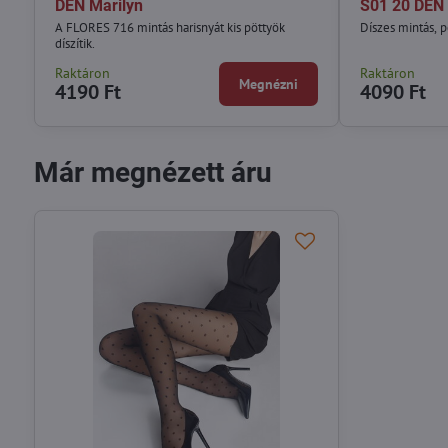
DEN Marilyn
S01 20 DEN 
A FLORES 716 mintás harisnyát kis pöttyök
Díszes mintás, p
díszítik.
Raktáron
Raktáron
Megnézni
4190 Ft
4090 Ft
Már megnézett áru