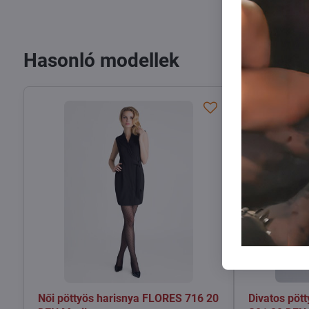
Hasonló modellek
Női pöttyös harisnya FLORES 716 20
Divatos pöt