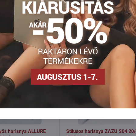
Facebook
Twitter
Bluesky
Pinterest
Reddit
LinkedIn
WhatsApp
E-
mail
työs harisnya ALLURE
Stílusos harisnya ZAZU S04 20