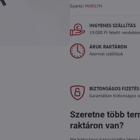
Gyártó:
MARILYN
INGYENES SZÁLLÍTÁS
19.000 Ft feletti rendelésn
ÁRUK RAKTÁRON
Azonnal szállítjuk
BIZTONSÁGOS FIZETÉS
Garantáltan biztonságos on
Szeretne több te
raktáron van?
Ne habozzon kapcsolatba lépni vel