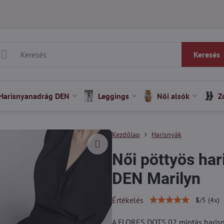
Keresés
Harisnyanadrág DEN
Leggings
Női alsók
Z
Kezdőlap
Harisnyák
Női pöttyös ha
DEN Marilyn
Értékelés
5
/
5
(
4
x)
A FLORES DOTS 02 mintás harisnya