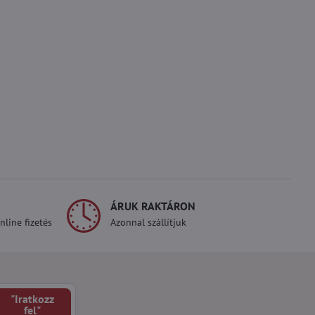
ÁRUK RAKTÁRON
line fizetés
Azonnal szállítjuk
"Iratkozz
fel"