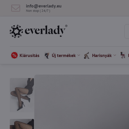
info​@everlady​.eu
Non stop ( 24/7 )
Kiárusítás
Új termékek
Harisnyák