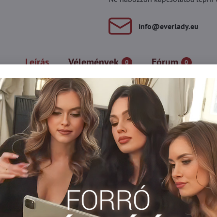
info​@everlady​.eu
Leírás
Vélemények
Fórum
0
0
n pöttyök díszítettek. Kis kivágással, kényelmes elasztikus derékp
amut
y harisnya
Harisnya 15-20 DEN-es
Harisnyanadrág DEN