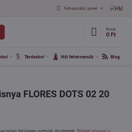
Felhasználói panel
Kosár
0 Ft
okni
Térdzokni
Női fehérneműk
Blog
risnya FLORES DOTS 02 20
 teljes felületén pöttyök díszítettek.
Többet olvasni