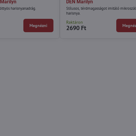
Marilyn
DEN Marilyn
öttyös harisnyanadrág.
Stílusos, térdmagasságot imitáló mikroszá
harisnya.
Raktáron
Megnézni
Megnéz
2690 Ft