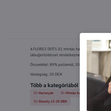
A FLORES DOTS 02 mintás harisnya teljes felületé
lábujjerősítéssel rendelkeznek.
Összetétel: 89% poliamid, 10% elasztán, 1% p
Vastagság: 20 DEN
Több a kategóriából
Harisnyák
Mintás harisnya
Vékon
Silonky 15-20 DEN