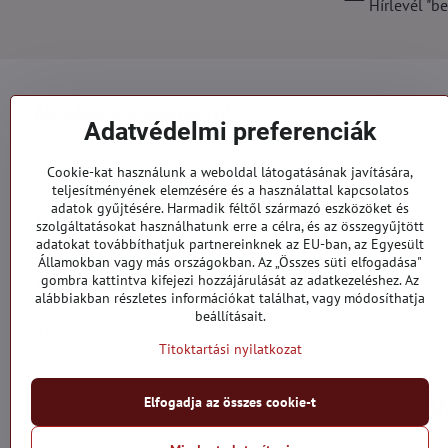
Hírlevél "be
Minden a vásárlásról
Adatvédelmi preferenciák
Szállítás és fizetés
Cookie-kat használunk a weboldal látogatásának javítására,
Általános szerződési feltételek
teljesítményének elemzésére és a használattal kapcsolatos
Személyes adatok védelme
adatok gyűjtésére. Harmadik féltől származó eszközöket és
Reklamációs űrlap
szolgáltatásokat használhatunk erre a célra, és az összegyűjtött
Kapcsolatt
adatokat továbbíthatjuk partnereinknek az EU-ban, az Egyesült
Államokban vagy más országokban. Az „Összes süti elfogadása"
gombra kattintva kifejezi hozzájárulását az adatkezeléshez. Az
Megrendelések
alábbiakban részletes információkat találhat, vagy módosíthatja
beállításait.
A megrendelés állapota
Titoktartási nyilatkozat
Elfogadja az összes cookie-t