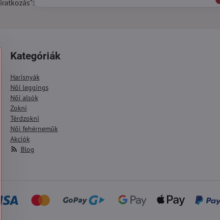
iratkozás":
Kategóriák
Harisnyák
Női leggings
Női alsók
Zokni
Térdzokni
Női fehérneműk
Akciók
Blog