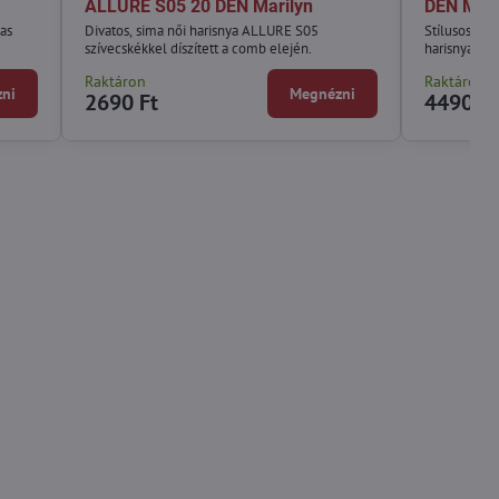
ALLURE S05 20 DEN Marilyn
DEN Mari
las
Divatos, sima női harisnya ALLURE S05
Stílusos, té
szívecskékkel díszített a comb elején.
harisnya.
Raktáron
Raktáron
ni
Megnézni
2690 Ft
4490 Ft