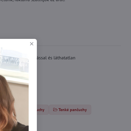
ánttal, lapos varrással és láthatatlan
Vzorované pančuchy
Tenké pančuchy