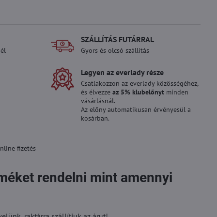
SZÁLLÍTÁS FUTÁRRAL
él
Gyors és olcsó szállítás
Legyen az everlady része
Csatlakozzon az everlady közösségéhez,
és élvezze
az 5% klubelőnyt
minden
vásárlásnál.
Az előny automatikusan érvényesül a
kosárban.
line fizetés
rméket rendelni mint amennyi
ünk, raktárra szállítjuk az árut!