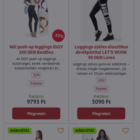
30%
Női push-up leggings IGGY
Leggings széles elasztikus
200 DEN BasBleu
derékpánttal LET'S WORK
90 DEN Lores
Az IGGY push-up leggings
különleges, kerek varrásainak
Leggings széles gumival edzéshez –
köszönhetően megemeli és
érezze magát magabiztosan, jól
formálja a popsit, így kiemeli a
nézzen ki! Olyan edzőnadrágot
Női push-up leggings IGGY 200 DEN BasBleu - Méret:
3/M
nőies vonalakat.
keresel, amely nem hagy cserben
Leggings széles elasztiku
UNI
semmilyen – még a legigényesebb
Női push-up leggings IGGY 200 DEN BasBleu - Szín:
Fekete
– helyzetben sem? Ha igen, akkor a
Leggings széles elasztikus 
Fekete
Lores elasztikus leggingse a
Raktáron
Raktáron
tökéletes választás!
9793 Ft
5090 Ft
Megnézni
Megnézni
KIÁRUSÍTÁS
KIÁRUSÍTÁS