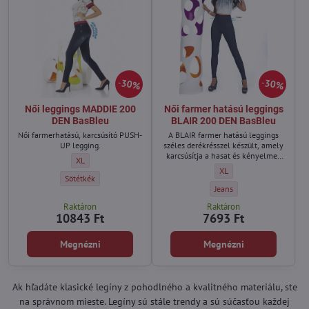
30%
30%
Női leggings MADDIE 200
Női farmer hatású leggings
DEN BasBleu
BLAIR 200 DEN BasBleu
Női farmerhatású, karcsúsító PUSH-
A BLAIR farmer hatású leggings
UP legging.
széles derékrésszel készült, amely
karcsúsítja a hasat és kényelmes
Női leggings MADDIE 200 DEN BasBleu - Méret:
XL
tartást biztosít.
Női farmer hatású leggin
XL
Női leggings MADDIE 200 DEN BasBleu - Szín:
Sötétkék
Női farmer hatású leggings
Jeans
Raktáron
Raktáron
10843 Ft
7693 Ft
Megnézni
Megnézni
Ak hľadáte klasické legíny z pohodlného a kvalitného materiálu, ste
na správnom mieste. Legíny sú stále trendy a sú súčasťou každej