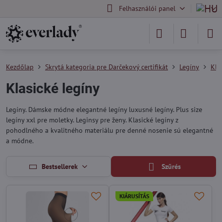
Felhasználói panel
Kezdőlap
Skrytá kategoria pre Darčekový certifikát
Legíny
Kla
Klasické legíny
Legíny. Dámske módne elegantné legíny luxusné legíny. Plus size
legíny xxl pre moletky. Leginsy pre ženy. Klasické legíny z
pohodlného a kvalitného materiálu pre denné nosenie sú elegantné
a módne.
Bestsellerek
Szűrés
KIÁRUSÍTÁS