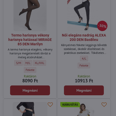
30%
Termo harisnya vékony
Női elegáns nadrág ALEXA
harisnya hatással MIRAGE
200 DEN BasBleu
85 DEN Marilyn
Kényelmes fekete leggings bővebb
szabással, ökobőr díszítéssel és
A termo harisnya elegáns, vékony
praktikus zsebekkel. Tökéletes
harisnya megjelenését ötvözi a
mindennapi viselethez és
meleg alsóruházat
Női elegáns nadrág ALEXA
4/L
különleges alkalmakra is.
funkcionalitásával.
Termo harisnya vékony harisnya hatással MIRAGE 85 DEN Marilyn - Méret:
Termo harisnya vékony harisnya hatással MIRAGE 85 DEN Marilyn - M
Termo harisnya vékony harisnya hatással MIRAGE 85 DEN Mari
S/M
M/L
XL/XXL
Női elegáns nadrág ALEXA 2
Fekete
Termo harisnya vékony harisnya hatással MIRAGE 85 DEN Marilyn - S
Fekete
Raktáron
Raktáron
8090 Ft
10913 Ft
Megnézni
Megnézni
KIÁRUSÍTÁS