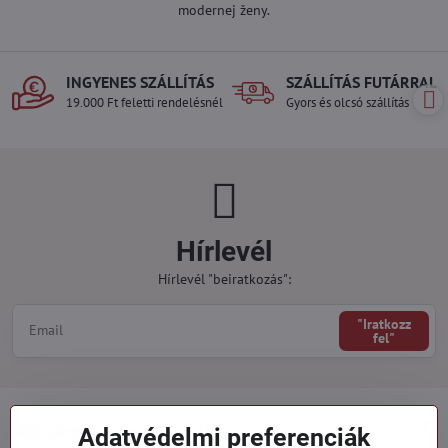
modernej ženy.
INGYENES SZÁLLÍTÁS
SZÁLLÍTÁS FUTÁRRAL
19.000 Ft feletti rendelésnél
Gyors és olcsó szállítás
Hírlevél
Hírlevél "beiratkozás":
"Iratkozz
fel"
Minden a vásárlásról
Adatvédelmi preferenciák