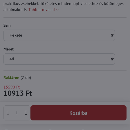
praktikus zsebekkel. Tökéletes mindennapi viselethez és különleges
alkalmakra is.
Többet olvasni
Szín
Méret
Raktáron
(
2
db)
15590 Ft
10913 Ft
Kosárba