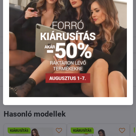
Ne habozzon kapcsolatba lépni velünk, raktárra szállítjuk az árut!
info​@everlady​.eu
Leírás
Vélemények
0
Fórum
0
Facebook
Twitter
Bluesky
Pinterest
Reddit
LinkedIn
WhatsApp
E-
mail
Hasonló modellek
KIÁRUSÍTÁS
KIÁRUSÍTÁS