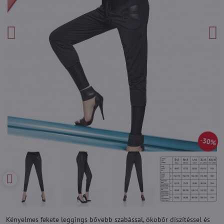
30%
Kényelmes fekete leggings bővebb szabással, ökobőr díszítéssel és