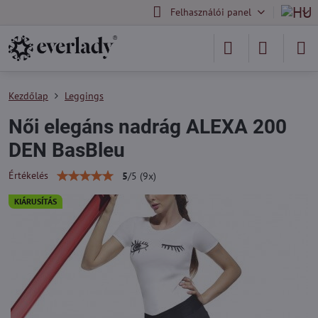
Felhasználói panel
Kezdőlap
Leggings
Női elegáns nadrág ALEXA 200
DEN BasBleu
Értékelés
5
/
5
(
9
x)
KIÁRUSÍTÁS