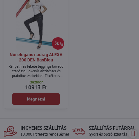
30%
Női elegáns nadrág ALEXA
200 DEN BasBleu
Kényelmes fekete leggings bővebb
szabással, ökobőr díszítéssel és
praktikus zsebekkel. Tökéletes
mindennapi viselethez és
Raktáron
különleges alkalmakra is.
10913 Ft
Megnézni
INGYENES SZÁLLÍTÁS
SZÁLLÍTÁS FUTÁRRAL
19.000 Ft feletti rendelésnél
Gyors és olcsó szállítás