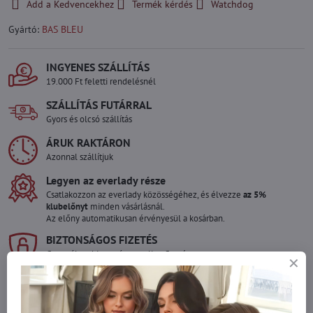
Add a Kedvencekhez
Termék kérdés
Watchdog
Gyártó:
BAS BLEU
INGYENES SZÁLLÍTÁS
19.000 Ft feletti rendelésnél
SZÁLLÍTÁS FUTÁRRAL
Gyors és olcsó szállítás
ÁRUK RAKTÁRON
Azonnal szállítjuk
Legyen az everlady része
Csatlakozzon az everlady közösségéhez, és élvezze
az 5%
klubelőnyt
minden vásárlásnál.
Az előny automatikusan érvényesül a kosárban.
BIZTONSÁGOS FIZETÉS
Garantáltan biztonságos online fizetés
Szeretne több terméket rendelni mint
amennyi raktáron van?