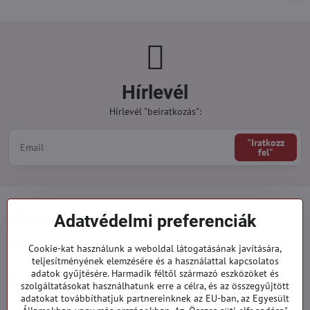
Hírlevél
Hírlevél "beiratkozás":
"Iratkozz
fel"
Minden a vásárlásról
Adatvédelmi preferenciák
Megrendelések
Cookie-kat használunk a weboldal látogatásának javítására,
teljesítményének elemzésére és a használattal kapcsolatos
adatok gyűjtésére. Harmadik féltől származó eszközöket és
Kategóriák
szolgáltatásokat használhatunk erre a célra, és az összegyűjtött
adatokat továbbíthatjuk partnereinknek az EU-ban, az Egyesült