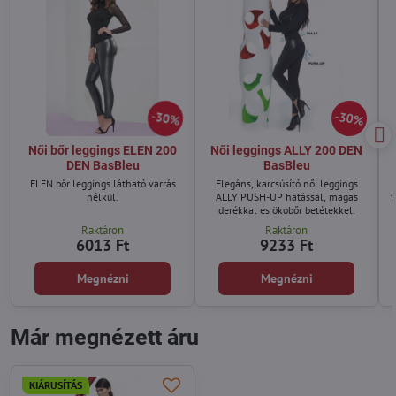
30%
30%
Női bőr leggings ELEN 200
Női leggings ALLY 200 DEN
DEN BasBleu
BasBleu
ELEN bőr leggings látható varrás
Elegáns, karcsúsító női leggings
nélkül.
ALLY PUSH-UP hatással, magas
f
derékkal és ökobőr betétekkel.
Raktáron
Raktáron
6013 Ft
9233 Ft
Megnézni
Megnézni
Már megnézett áru
KIÁRUSÍTÁS