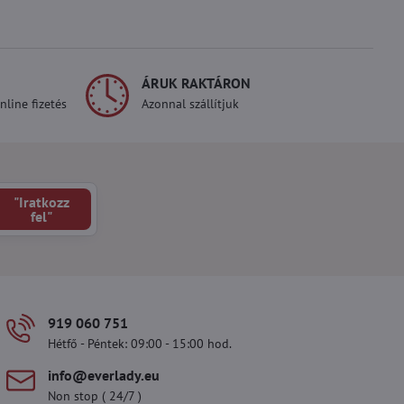
ÁRUK RAKTÁRON
line fizetés
Azonnal szállítjuk
"Iratkozz
fel"
919 060 751
Hétfő - Péntek: 09:00 - 15:00 hod.
info​@everlady​.eu
Non stop ( 24/7 )