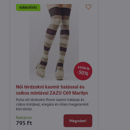
KIÁRUSÍTÁS
1590 Ft
50%
Női térdzokni kasmír hatással és
csíkos mintával ZAZU C69 Marilyn
Puha női térdzokni finom kasmír hatással és
csíkos mintával, elegáns és nőies megjelenést
kölcsönöz.
Raktáron
Megnézni
795 Ft