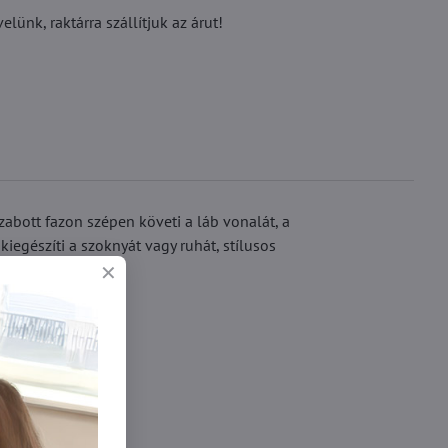
ünk, raktárra szállítjuk az árut!
zabott fazon szépen követi a láb vonalát, a
iegészíti a szoknyát vagy ruhát, stílusos