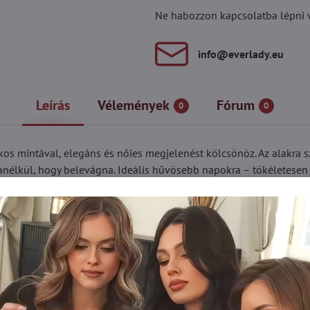
Ne habozzon kapcsolatba lépni vel
info​@everlady​.eu
Leírás
Vélemények
Fórum
0
0
kos mintával, elegáns és nőies megjelenést kölcsönöz. Az alakra s
anélkül, hogy belevágna. Ideális hűvösebb napokra – tökéletesen k