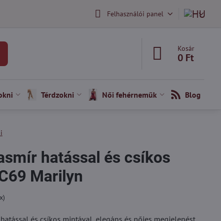
Felhasználói panel
Kosár
0 Ft
okni
Térdzokni
Női fehérneműk
Blog
i
asmír hatással és csíkos
C69 Marilyn
x)
hatással és csíkos mintával, elegáns és nőies megjelenést