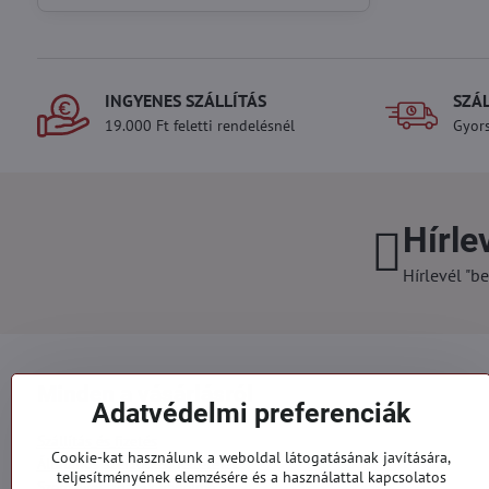
INGYENES SZÁLLÍTÁS
SZÁ
19.000 Ft feletti rendelésnél
Gyors
Hírle
Hírlevél "be
Minden a vásárlásról
Adatvédelmi preferenciák
Szállítás és fizetés
Cookie-kat használunk a weboldal látogatásának javítására,
Általános szerződési feltételek
teljesítményének elemzésére és a használattal kapcsolatos
Személyes adatok védelme