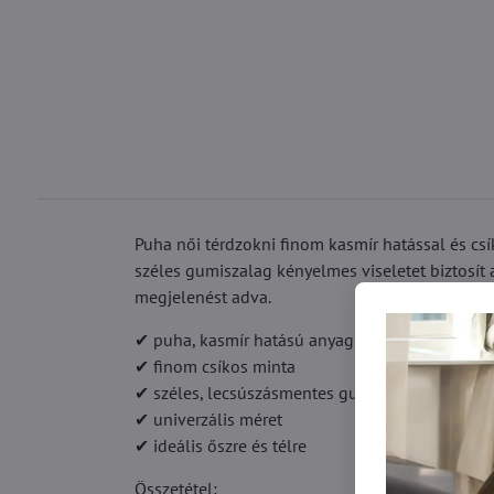
Puha női térdzokni finom kasmír hatással és csí
széles gumiszalag kényelmes viseletet biztosít 
megjelenést adva.
✔ puha, kasmír hatású anyag
✔ finom csíkos minta
✔ széles, lecsúszásmentes gumiszalag
✔ univerzális méret
✔ ideális őszre és télre
Összetétel: