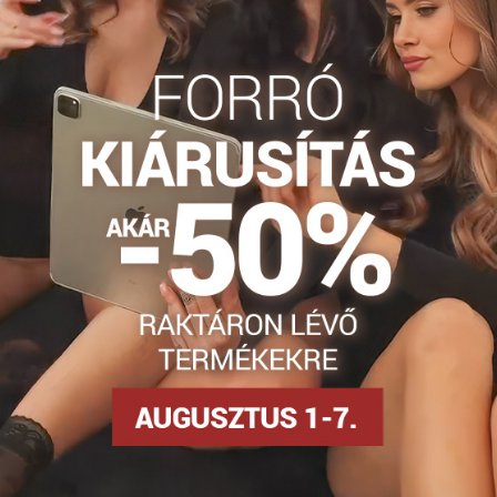
Combzokni
Akciók
Facebook
Twitter
Bluesky
Pinterest
Reddit
LinkedIn
WhatsApp
E-
mail