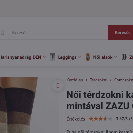
Keresés
Harisnyanadrág DEN
Leggings
Női alsók
Z
Kezdőlap
Térdzokni
Combzokn
Női térdzokni k
mintával ZAZU 
Értékelés
3.67
/
5
(
3
Puha női térdzokni finom kasmír 