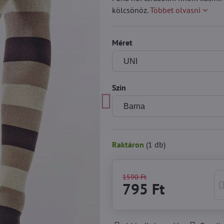
kölcsönöz.
Többet olvasni
Méret
Szín
Raktáron
(
1
db)
1590 Ft
795 Ft