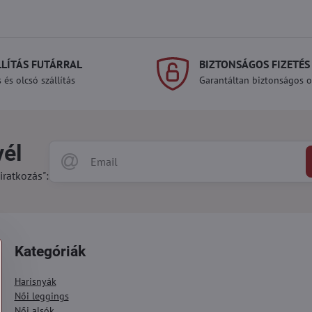
LLÍTÁS FUTÁRRAL
BIZTONSÁGOS FIZETÉS
 és olcsó szállítás
Garantáltan biztonságos on
vél
iratkozás":
Kategóriák
Harisnyák
Női leggings
Női alsók