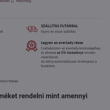
kérdés
Watchdog
SZÁLLÍTÁS FUTÁRRAL
él
Gyors és olcsó szállítás
Legyen az everlady része
Csatlakozzon az everlady közösségéhez,
és élvezze
az 5% klubelőnyt
minden
vásárlásnál.
Az előny automatikusan érvényesül a
kosárban.
line fizetés
rméket rendelni mint amennyi