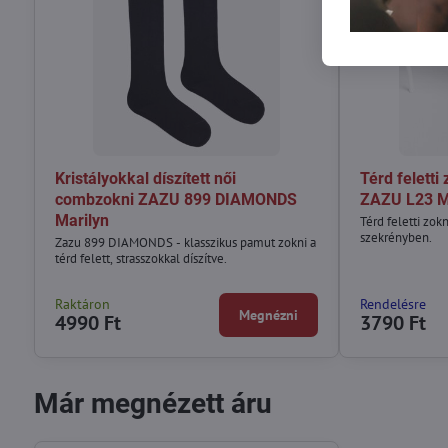
Kristályokkal díszített női
Térd feletti
combzokni ZAZU 899 DIAMONDS
ZAZU L23 M
Marilyn
Térd feletti zok
szekrényben.
Zazu 899 DIAMONDS - klasszikus pamut zokni a
térd felett, strasszokkal díszítve.
Raktáron
Rendelésre
Megnézni
4990 Ft
3790 Ft
Már megnézett áru