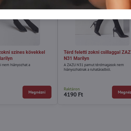
 zokni színes kövekkel
Térd feletti zokni csillaggal ZA
arilyn
N31 Marilyn
ni nem hiányozhat a
A ZAZU N31 pamut térdmagasok nem
hiányozhatnak a ruhatáradból.
Raktáron
Megnézni
Megnéz
4190 Ft