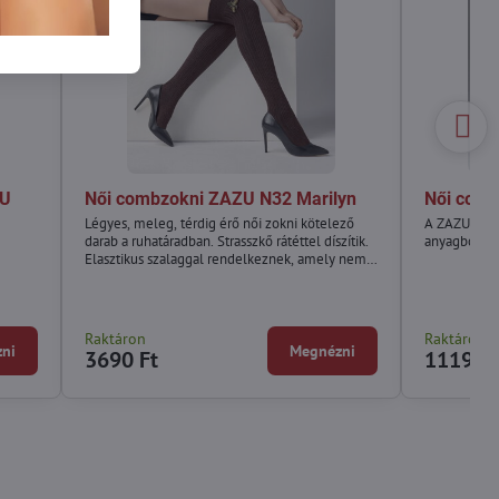
ZU
Női combzokni ZAZU N32 Marilyn
Női comb
Légyes, meleg, térdig érő női zokni kötelező
A ZAZU 850 
darab a ruhatáradban. Strasszkő rátéttel díszítik.
anyagból ké
Elasztikus szalaggal rendelkeznek, amely nem
nyomja a lábfejet, és szilárdan tartja.
Raktáron
Raktáron
ni
Megnézni
3690 Ft
11190 