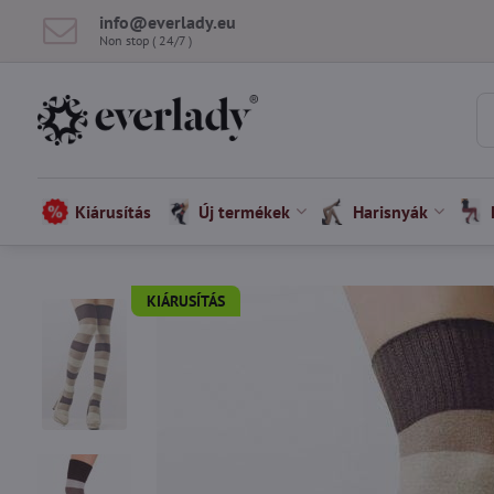
info​@everlady​.eu
Non stop ( 24/7 )
Kiárusítás
Új termékek
Harisnyák
KIÁRUSÍTÁS