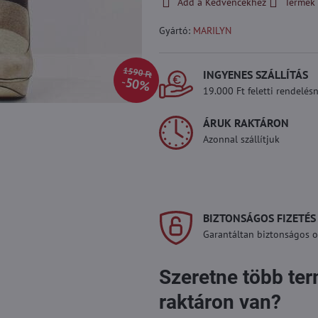
Add a Kedvencekhez
Termék 
Gyártó:
MARILYN
1590 Ft
INGYENES SZÁLLÍTÁS
50%
19.000 Ft feletti rendelésn
ÁRUK RAKTÁRON
Azonnal szállítjuk
BIZTONSÁGOS FIZETÉS
Garantáltan biztonságos on
Szeretne több te
raktáron van?