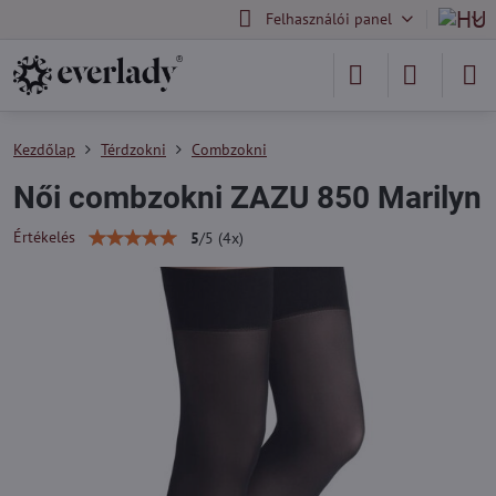
Felhasználói panel
Kezdőlap
Térdzokni
Combzokni
Női combzokni ZAZU 850 Marilyn
Értékelés
5
/
5
(
4
x)