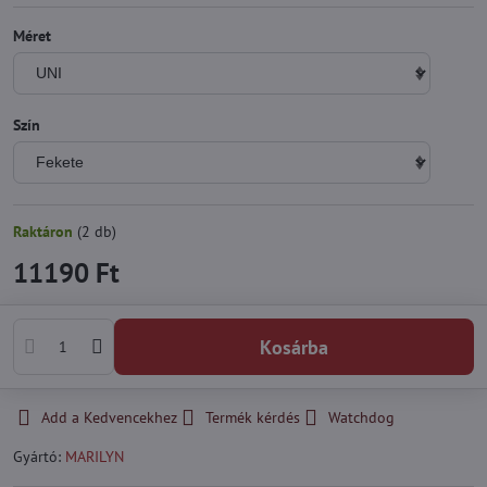
Méret
Szín
Raktáron
(
2
db)
11190 Ft
Kosárba
Add a Kedvencekhez
Termék kérdés
Watchdog
Gyártó:
MARILYN