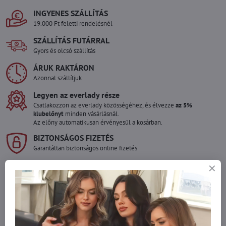
INGYENES SZÁLLÍTÁS
19.000 Ft feletti rendelésnél
SZÁLLÍTÁS FUTÁRRAL
Gyors és olcsó szállítás
ÁRUK RAKTÁRON
Azonnal szállítjuk
Legyen az everlady része
Csatlakozzon az everlady közösségéhez, és élvezze
az 5%
klubelőnyt
minden vásárlásnál.
Az előny automatikusan érvényesül a kosárban.
BIZTONSÁGOS FIZETÉS
Garantáltan biztonságos online fizetés
Szeretne több terméket rendelni mint
amennyi raktáron van?
Ne habozzon kapcsolatba lépni velünk, raktárra szállítjuk az árut!