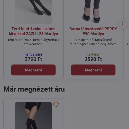
Térd feletti zokni színes
Barna lábszárvedő PEPPY
kövekkel ZAZU L23 Marilyn
E90 Marilyn
Térd feletti zokni nem hiányozhat a
A modern női lábszárvedő
szekrényben.
felmelegíti a lábát hideg időben.
n
Rendelésre
Raktáron
3790 Ft
2590 Ft
Megnézni
Megnézni
Már megnézett áru