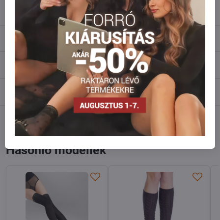
info​@everlady​.eu
Leírás
Vélemények
0
Fórum
0
Facebook
Twitter
Bluesky
Pinterest
Reddit
LinkedIn
WhatsApp
E-
mail
Hasonló modellek