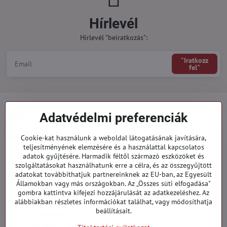
Hírlevél
Hírlevél "beiratkozás":
"Iratkozz
fel"
Minden a vásárlásról
Adatvédelmi preferenciák
Megrendelések
Cookie-kat használunk a weboldal látogatásának javítására,
teljesítményének elemzésére és a használattal kapcsolatos
adatok gyűjtésére. Harmadik féltől származó eszközöket és
Kategóriák
szolgáltatásokat használhatunk erre a célra, és az összegyűjtött
adatokat továbbíthatjuk partnereinknek az EU-ban, az Egyesült
Államokban vagy más országokban. Az „Összes süti elfogadása"
919 060 751
gombra kattintva kifejezi hozzájárulását az adatkezeléshez. Az
Hétfő - Péntek: 09:00 - 15:00 hod.
alábbiakban részletes információkat találhat, vagy módosíthatja
beállításait.
info​@everlady​.eu
Non stop ( 24/7 )