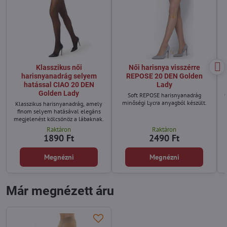
Klasszikus női
Női harisnya visszérre
harisnyanadrág selyem
REPOSE 20 DEN Golden
hatással CIAO 20 DEN
Lady
Golden Lady
Soft REPOSE harisnyanadrág
minőségi Lycra anyagból készült.
Klasszikus harisnyanadrág, amely
finom selyem hatásával elegáns
megjelenést kölcsönöz a lábaknak.
Raktáron
Raktáron
1890 Ft
2490 Ft
Megnézni
Megnézni
Már megnézett áru