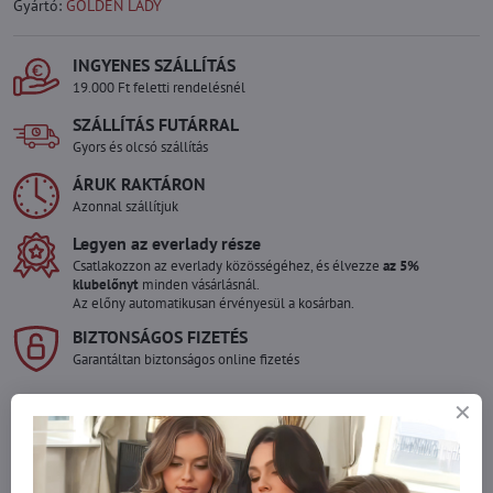
Gyártó:
GOLDEN LADY
INGYENES SZÁLLÍTÁS
19.000 Ft feletti rendelésnél
SZÁLLÍTÁS FUTÁRRAL
Gyors és olcsó szállítás
ÁRUK RAKTÁRON
Azonnal szállítjuk
Legyen az everlady része
Csatlakozzon az everlady közösségéhez, és élvezze
az 5%
klubelőnyt
minden vásárlásnál.
Az előny automatikusan érvényesül a kosárban.
BIZTONSÁGOS FIZETÉS
Garantáltan biztonságos online fizetés
Szeretne több terméket rendelni mint
amennyi raktáron van?
Ne habozzon kapcsolatba lépni velünk, raktárra szállítjuk az árut!