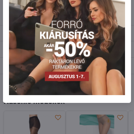
info​@everlady​.eu
Leírás
Vélemények
0
Fórum
0
Facebook
Twitter
Bluesky
Pinterest
Reddit
LinkedIn
WhatsApp
E-
mail
Hasonló modellek