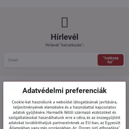
Hírlevél
Hírlevél "beiratkozás":
"Iratkozz
fel"
Minden a vásárlásról
Adatvédelmi preferenciák
Megrendelések
Cookie-kat használunk a weboldal látogatásának javítására,
teljesítményének elemzésére és a használattal kapcsolatos
adatok gyűjtésére. Harmadik féltől származó eszközöket és
Kategóriák
szolgáltatásokat használhatunk erre a célra, és az összegyűjtött
adatokat továbbíthatjuk partnereinknek az EU-ban, az Egyesült
Államokban vagy más országokban. Az „Összes süti elfogadása"