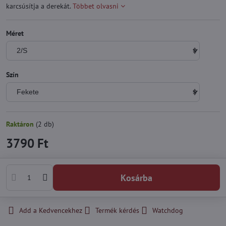
karcsúsítja a derekát.
Többet olvasni
Méret
Szín
Raktáron
(
2
db)
3790 Ft
Kosárba
Add a Kedvencekhez
Termék kérdés
Watchdog