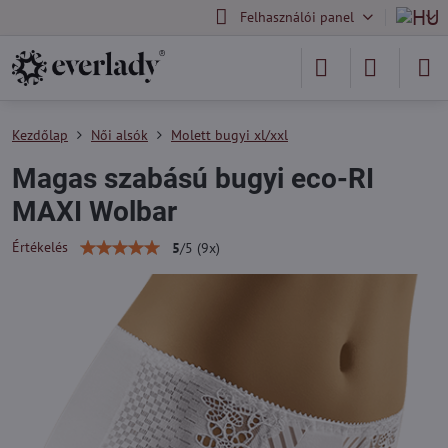
Felhasználói panel
Kezdőlap
Női alsók
Molett bugyi xl/xxl
Magas szabású bugyi eco-RI
MAXI Wolbar
Értékelés
5
/
5
(
9
x)