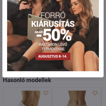
info​@everlady​.eu
Leírás
Vélemények
0
Fórum
0
Facebook
Twitter
Bluesky
Pinterest
Reddit
LinkedIn
WhatsApp
E-
mail
Hasonló modellek