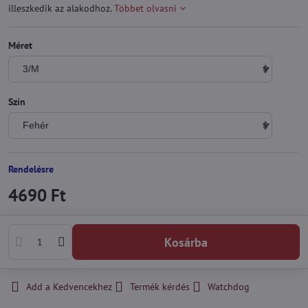
illeszkedik az alakodhoz.
Többet olvasni
Méret
Szín
Rendelésre
4690 Ft
Kosárba
Add a Kedvencekhez
Termék kérdés
Watchdog