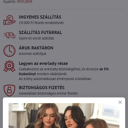
Gyártó:
WOLBAR
INGYENES SZÁLLÍTÁS
19.000 Ft feletti rendelésnél
SZÁLLÍTÁS FUTÁRRAL
Gyors és olcsó szállítás
ÁRUK RAKTÁRON
Azonnal szállítjuk
Legyen az everlady része
Csatlakozzon az everlady közösségéhez, és élvezze
az 5%
klubelőnyt
minden vásárlásnál.
Az előny automatikusan érvényesül a kosárban.
BIZTONSÁGOS FIZETÉS
Garantáltan biztonságos online fizetés
Szeretne több terméket rendelni mint
amennyi raktáron van?
Ne habozzon kapcsolatba lépni velünk, raktárra szállítjuk az árut!