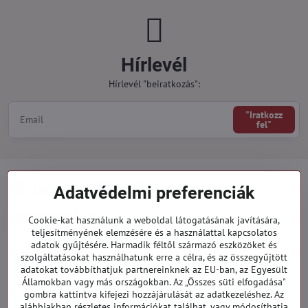
Hírlevél
Hírlevél "beiratkozás":
"Iratkozz
fel"
Minden a vásárlásról
Adatvédelmi preferenciák
Megrendelések
Cookie-kat használunk a weboldal látogatásának javítására,
teljesítményének elemzésére és a használattal kapcsolatos
adatok gyűjtésére. Harmadik féltől származó eszközöket és
Kategóriák
szolgáltatásokat használhatunk erre a célra, és az összegyűjtött
adatokat továbbíthatjuk partnereinknek az EU-ban, az Egyesült
Államokban vagy más országokban. Az „Összes süti elfogadása"
919 060 751
gombra kattintva kifejezi hozzájárulását az adatkezeléshez. Az
Hétfő - Péntek: 09:00 - 15:00 hod.
alábbiakban részletes információkat találhat, vagy módosíthatja