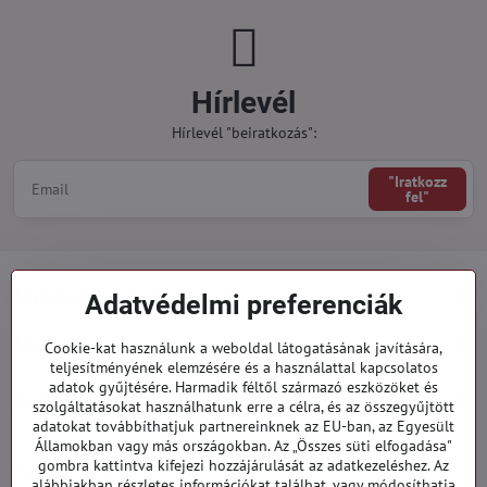
Hírlevél
Hírlevél "beiratkozás":
"Iratkozz
fel"
Minden a vásárlásról
Adatvédelmi preferenciák
Megrendelések
Cookie-kat használunk a weboldal látogatásának javítására,
teljesítményének elemzésére és a használattal kapcsolatos
adatok gyűjtésére. Harmadik féltől származó eszközöket és
Kategóriák
szolgáltatásokat használhatunk erre a célra, és az összegyűjtött
adatokat továbbíthatjuk partnereinknek az EU-ban, az Egyesült
Államokban vagy más országokban. Az „Összes süti elfogadása"
919 060 751
gombra kattintva kifejezi hozzájárulását az adatkezeléshez. Az
Hétfő - Péntek: 09:00 - 15:00 hod.
alábbiakban részletes információkat találhat, vagy módosíthatja