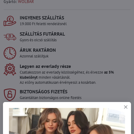
Gyártó:
WOLBAR
INGYENES SZÁLLÍTÁS
19.000 Ft feletti rendelésnél
SZÁLLÍTÁS FUTÁRRAL
Gyors és olcsó szállítás
ÁRUK RAKTÁRON
Azonnal szállítjuk
Legyen az everlady része
Csatlakozzon az everlady közösségéhez, és élvezze
az 5%
klubelőnyt
minden vásárlásnál.
Az előny automatikusan érvényesül a kosárban.
BIZTONSÁGOS FIZETÉS
Garantáltan biztonságos online fizetés
Szeretne több terméket rendelni mint
amennyi raktáron van?
Ne habozzon kapcsolatba lépni velünk, raktárra szállítjuk az árut!