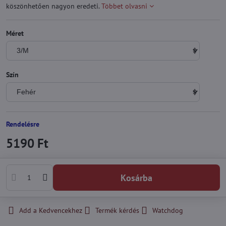
köszönhetően nagyon eredeti.
Többet olvasni
Méret
Szín
Rendelésre
5190 Ft
Kosárba
Add a Kedvencekhez
Termék kérdés
Watchdog