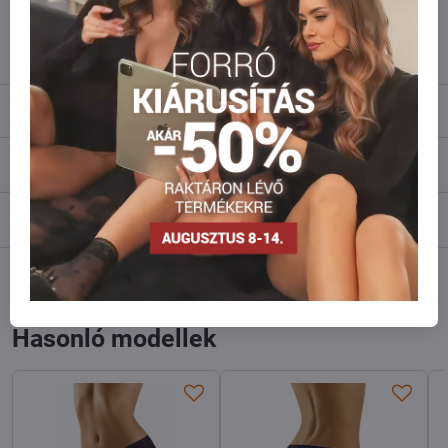
info​@everlady​.eu
Leírás
Vélemények
0
Fórum
0
Facebook
Twitter
Bluesky
Pinterest
Reddit
LinkedIn
WhatsApp
E-
mail
Hasonló modellek