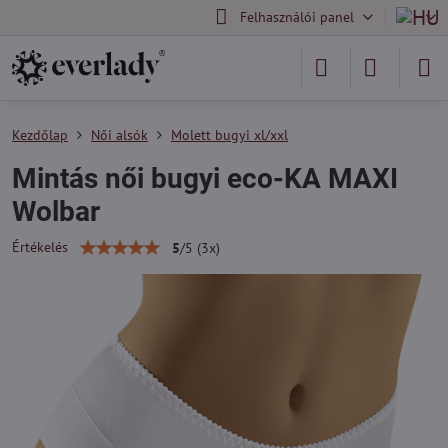
Felhasználói panel
Kezdőlap
Női alsók
Molett bugyi xl/xxl
Mintás női bugyi eco-KA MAXI
Wolbar
Értékelés
5
/
5
(
3
x)