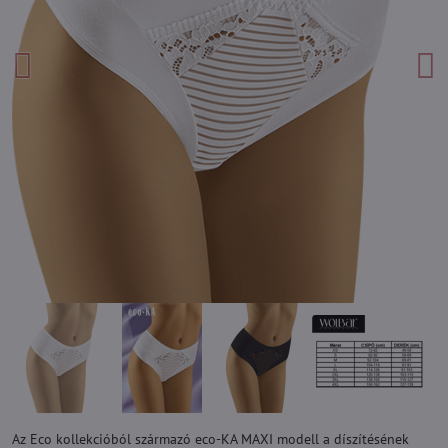
Az Eco kollekcióból származó eco-KA MAXI modell a díszítésének