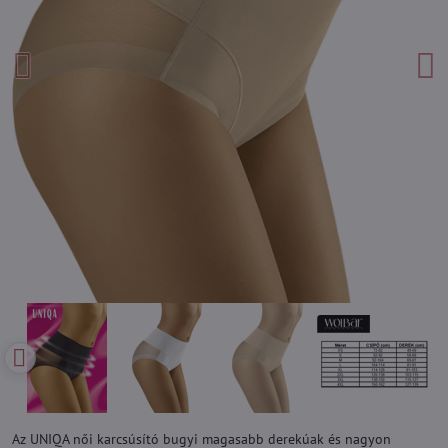
Az UNIQA női karcsúsító bugyi magasabb derekúak és nagyon