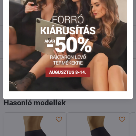
info​@everlady​.eu
Leírás
Vélemények
0
Fórum
0
Facebook
Twitter
Bluesky
Pinterest
Reddit
LinkedIn
WhatsApp
E-
mail
Hasonló modellek