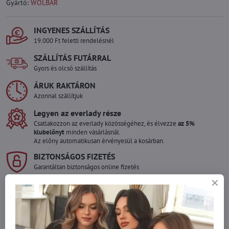
Gyártó:
WOLBAR
INGYENES SZÁLLÍTÁS
19.000 Ft feletti rendelésnél
SZÁLLÍTÁS FUTÁRRAL
Gyors és olcsó szállítás
ÁRUK RAKTÁRON
Azonnal szállítjuk
Legyen az everlady része
Csatlakozzon az everlady közösségéhez, és élvezze
az 5%
klubelőnyt
minden vásárlásnál.
Az előny automatikusan érvényesül a kosárban.
BIZTONSÁGOS FIZETÉS
Garantáltan biztonságos online fizetés
Szeretne több terméket rendelni mint
amennyi raktáron van?
Ne habozzon kapcsolatba lépni velünk, raktárra szállítjuk az árut!