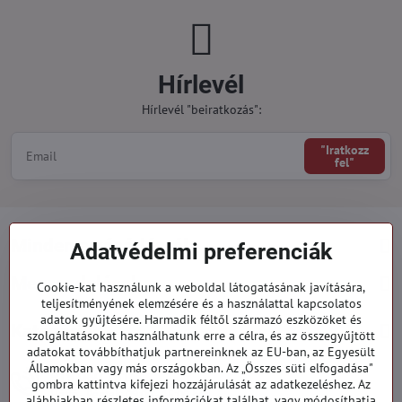
Hírlevél
Hírlevél "beiratkozás":
"Iratkozz
fel"
Minden a vásárlásról
Adatvédelmi preferenciák
Megrendelések
Cookie-kat használunk a weboldal látogatásának javítására,
teljesítményének elemzésére és a használattal kapcsolatos
adatok gyűjtésére. Harmadik féltől származó eszközöket és
Kategóriák
szolgáltatásokat használhatunk erre a célra, és az összegyűjtött
adatokat továbbíthatjuk partnereinknek az EU-ban, az Egyesült
Államokban vagy más országokban. Az „Összes süti elfogadása"
919 060 751
gombra kattintva kifejezi hozzájárulását az adatkezeléshez. Az
Hétfő - Péntek: 09:00 - 15:00 hod.
alábbiakban részletes információkat találhat, vagy módosíthatja