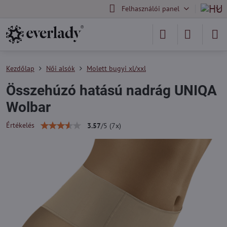
Felhasználói panel
Kezdőlap
Női alsók
Molett bugyi xl/xxl
Összehúzó hatású nadrág UNIQA
Wolbar
Értékelés
3.57
/
5
(
7
x)