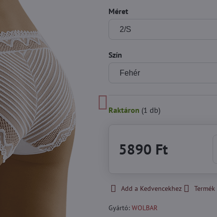
Méret
Szín
Raktáron
(
1
db)
5890 Ft
Add a Kedvencekhez
Termék 
Gyártó:
WOLBAR