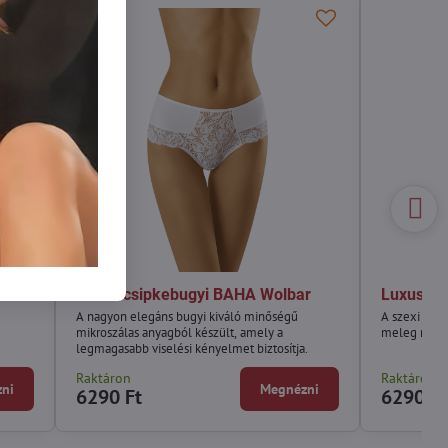
Luxus csipkebugyi BAHA Wolbar
Luxus cs
A nagyon elegáns bugyi kiváló minőségű
A szexi és 
mikroszálas anyagból készült, amely a
meleg nyári 
legmagasabb viselési kényelmet biztosítja.
Raktáron
Raktáron
ni
Megnézni
6290 Ft
6290 Ft