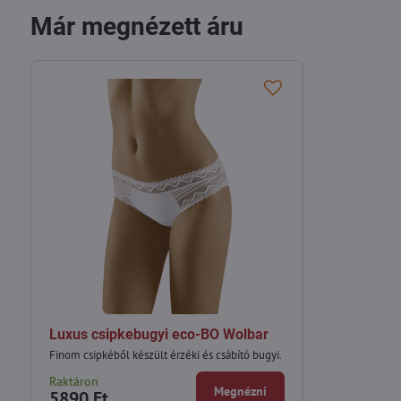
Már megnézett áru
Luxus csipkebugyi eco-BO Wolbar
Finom csipkéből készült érzéki és csábító bugyi.
Raktáron
Megnézni
5890 Ft