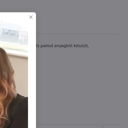
 finom mikroszálas és pamut anyagból készült,