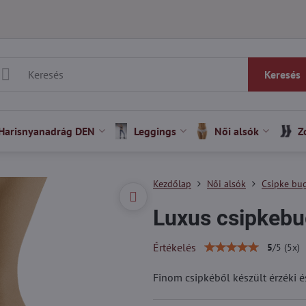
Keresés
Harisnyanadrág DEN
Leggings
Női alsók
Z
Kezdőlap
Női alsók
Csipke bu
Luxus csipkebu
Értékelés
5
/
5
(
5
x)
Finom csipkéből készült érzéki é