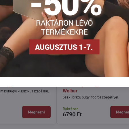
ke bugyi MAJA Wolbar
Luxus csipkebugyi CURANTA
Wolbar
maxibugyi klasszikus szabással.
Szexi brazil bugyi fodros szegéllyel.
Raktáron
Megnézni
Megnéz
6790 Ft