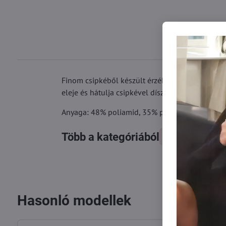
Finom csipkéből készült érzéki és csábító bugyi
eleje és hátulja csipkével díszített. Pamut szeg
Anyaga: 48% poliamid, 35% pamut, 17% elaszt
Több a kategóriából
Női alsók
Hasonló modellek