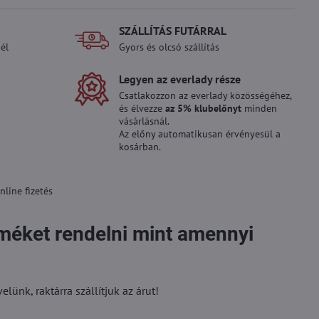
SZÁLLÍTÁS FUTÁRRAL
él
Gyors és olcsó szállítás
Legyen az everlady része
Csatlakozzon az everlady közösségéhez,
és élvezze
az 5% klubelőnyt
minden
vásárlásnál.
Az előny automatikusan érvényesül a
kosárban.
line fizetés
rméket rendelni mint amennyi
ünk, raktárra szállítjuk az árut!