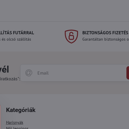
LLÍTÁS FUTÁRRAL
BIZTONSÁGOS FIZETÉS
 és olcsó szállítás
Garantáltan biztonságos on
vél
iratkozás":
Kategóriák
Harisnyák
Női leggings