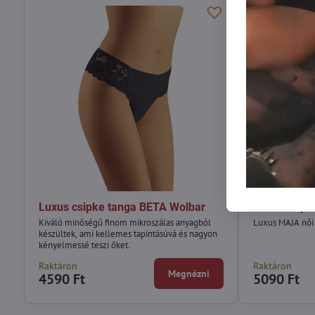
Luxus csipke tanga BETA Wolbar
Luxus csip
Kiváló minőségű finom mikroszálas anyagból
Luxus MAJA női 
készültek, ami kellemes tapintásúvá és nagyon
kényelmessé teszi őket.
Raktáron
Raktáron
Megnézni
4590 Ft
5090 Ft