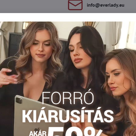
info​@everlady​.eu
Leírás
Vélemények
Fórum
0
0
. Légies és kényelmes, tökéletesek a nyárra. A luxus eco-BO bugyi
éllyel rendelkeznek a kényelmes viselet érdekében.
án
Csipke bugyi
Čipkované nohavičky
Čipkované nohavičky
Facebook
Twitter
Bluesky
Pinterest
Reddit
LinkedIn
WhatsApp
E-
mail