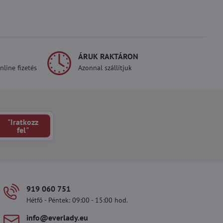
ÁRUK RAKTÁRON
line fizetés
Azonnal szállítjuk
"Iratkozz
fel"
919 060 751
Hétfő - Péntek: 09:00 - 15:00 hod.
info​@everlady​.eu