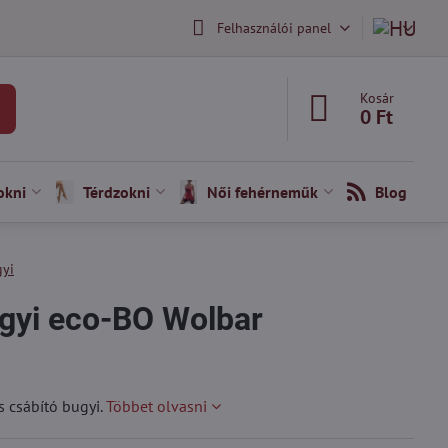
Felhasználói panel
Kosár
0 Ft
okni
Térdzokni
Női fehérneműk
Blog
gyi
gyi eco-BO Wolbar
s csábító bugyi.
Többet olvasni