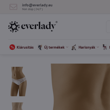
info​@everlady​.eu
Non stop ( 24/7 )
Kiárusítás
Új termékek
Harisnyák