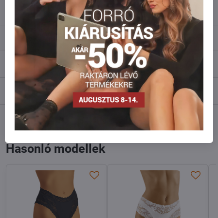
info​@everlady​.eu
Leírás
Vélemények
0
Fórum
0
Facebook
Twitter
Bluesky
Pinterest
Reddit
LinkedIn
WhatsApp
E-
mail
Hasonló modellek