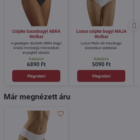
Csipke luxusbugyi ABRA
Luxus csipke bugyi MAJA
Wolbar
Wolbar
A gazdagon díszített ABRA bugyi
Luxus MAJA női maxibugyi
S
kiváló minőségű mikroszálas
klasszikus szabással.
anyagból készült.
Raktáron
Raktáron
6890 Ft
5090 Ft
Megnézni
Megnézni
Már megnézett áru