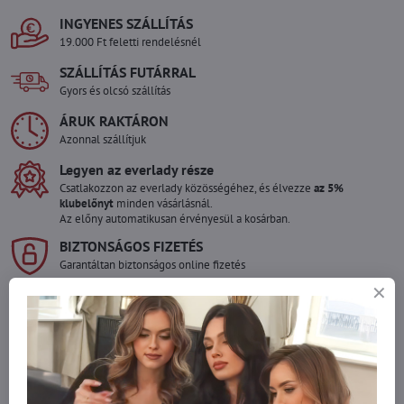
INGYENES SZÁLLÍTÁS
19.000 Ft feletti rendelésnél
SZÁLLÍTÁS FUTÁRRAL
Gyors és olcsó szállítás
ÁRUK RAKTÁRON
Azonnal szállítjuk
Legyen az everlady része
Csatlakozzon az everlady közösségéhez, és élvezze
az 5%
klubelőnyt
minden vásárlásnál.
Az előny automatikusan érvényesül a kosárban.
BIZTONSÁGOS FIZETÉS
Garantáltan biztonságos online fizetés
Szeretne több terméket rendelni mint
amennyi raktáron van?
Ne habozzon kapcsolatba lépni velünk, raktárra szállítjuk az árut!