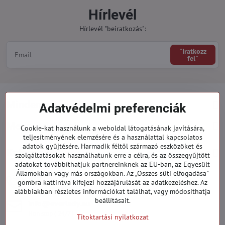
Hírlevél
Hírlevél "beiratkozás":
"Iratkozz
fel"
Minden a vásárlásról
Adatvédelmi preferenciák
Megrendelések
Cookie-kat használunk a weboldal látogatásának javítására,
teljesítményének elemzésére és a használattal kapcsolatos
adatok gyűjtésére. Harmadik féltől származó eszközöket és
Kategóriák
szolgáltatásokat használhatunk erre a célra, és az összegyűjtött
adatokat továbbíthatjuk partnereinknek az EU-ban, az Egyesült
Államokban vagy más országokban. Az „Összes süti elfogadása"
919 060 751
gombra kattintva kifejezi hozzájárulását az adatkezeléshez. Az
Hétfő - Péntek: 09:00 - 15:00 hod.
alábbiakban részletes információkat találhat, vagy módosíthatja
beállításait.
info​@everlady​.eu
Non stop ( 24/7 )
Titoktartási nyilatkozat