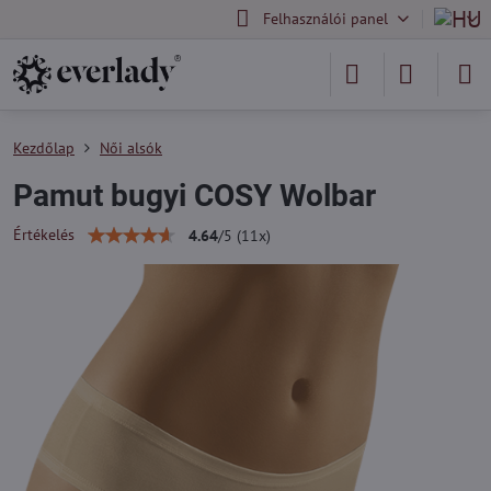
Felhasználói panel
Kezdőlap
Női alsók
Pamut bugyi COSY Wolbar
Értékelés
4.64
/
5
(
11
x)