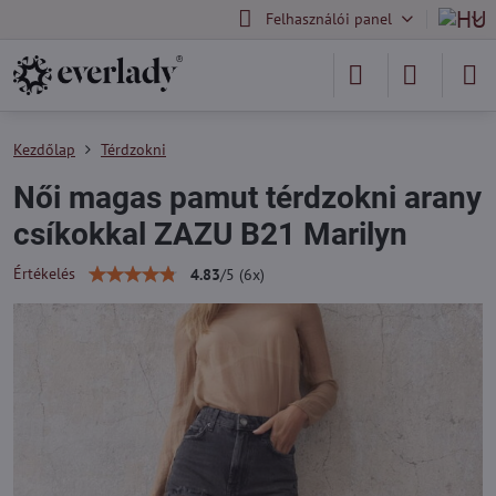
Felhasználói panel
Kezdőlap
Térdzokni
Női magas pamut térdzokni arany
csíkokkal ZAZU B21 Marilyn
Értékelés
4.83
/
5
(
6
x)