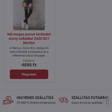
Női magas pamut térdzokni
arany csíkokkal ZAZU B21
Marilyn
A Marilyn ZAZU B21 térdig érő
zoknii ötvözik a klasszikus és a
kifinomult stílus lényegét.
Raktáron
4890 Ft
Megnézni
INGYENES SZÁLLÍTÁS
SZÁLLÍTÁS FUTÁRRAL
19.000 Ft feletti rendelésnél
Gyors és olcsó szállítás