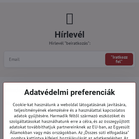
Hírlevél
Hírlevél "beiratkozás":
"Iratkozz
fel"
Minden a vásárlásról
Adatvédelmi preferenciák
Megrendelések
Cookie-kat használunk a weboldal látogatásának javítására,
teljesítményének elemzésére és a használattal kapcsolatos
adatok gyűjtésére. Harmadik féltől származó eszközöket és
Kategóriák
szolgáltatásokat használhatunk erre a célra, és az összegyűjtött
adatokat továbbíthatjuk partnereinknek az EU-ban, az Egyesült
Államokban vagy más országokban. Az „Összes süti elfogadása"
919 060 751
gombra kattintva kifejezi hozzájárulását az adatkezeléshez. Az