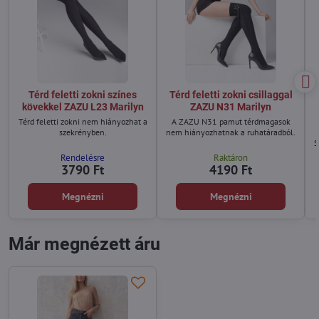
Térd feletti zokni színes
Térd feletti zokni csillaggal
kövekkel ZAZU L23 Marilyn
ZAZU N31 Marilyn
Térd feletti zokni nem hiányozhat a
A ZAZU N31 pamut térdmagasok
szekrényben.
nem hiányozhatnak a ruhatáradból.
S
Rendelésre
Raktáron
n
3790 Ft
4190 Ft
Megnézni
Megnézni
Már megnézett áru