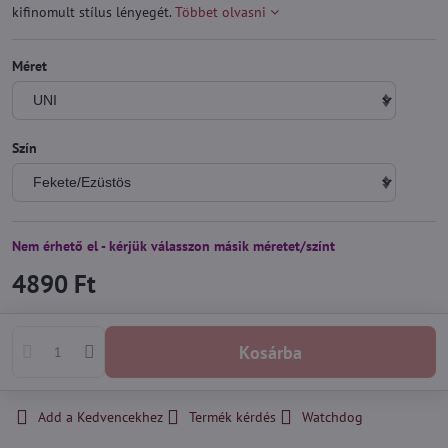
kifinomult stílus lényegét.
Többet olvasni
Méret
Szín
Nem érhető el - kérjük válasszon másik méretet/színt
4890 Ft
Kosárba
Add a Kedvencekhez
Termék kérdés
Watchdog