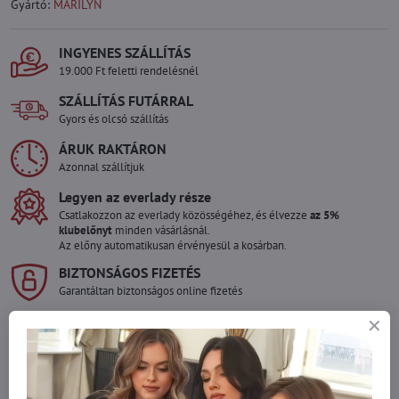
Gyártó:
MARILYN
INGYENES SZÁLLÍTÁS
19.000 Ft feletti rendelésnél
SZÁLLÍTÁS FUTÁRRAL
Gyors és olcsó szállítás
ÁRUK RAKTÁRON
Azonnal szállítjuk
Legyen az everlady része
Csatlakozzon az everlady közösségéhez, és élvezze
az 5%
klubelőnyt
minden vásárlásnál.
Az előny automatikusan érvényesül a kosárban.
BIZTONSÁGOS FIZETÉS
Garantáltan biztonságos online fizetés
Szeretne több terméket rendelni mint
amennyi raktáron van?
Ne habozzon kapcsolatba lépni velünk, raktárra szállítjuk az árut!