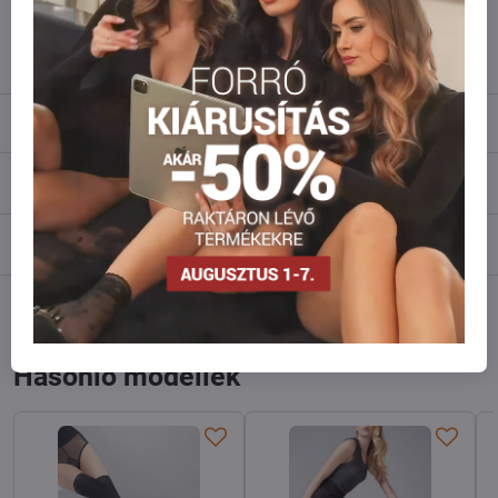
info​@everlady​.eu
Leírás
Vélemények
0
Fórum
0
Facebook
Twitter
Bluesky
Pinterest
Reddit
LinkedIn
WhatsApp
E-
mail
Hasonló modellek