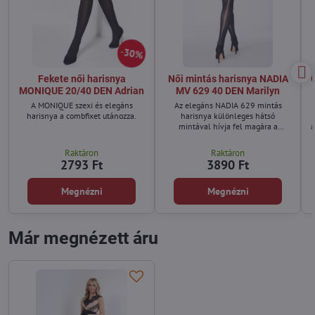
30%
Fekete női harisnya
Női mintás harisnya NADIA
MONIQUE 20/40 DEN Adrian
MV 629 40 DEN Marilyn
A MONIQUE szexi és elegáns
Az elegáns NADIA 629 mintás
harisnya a combfixet utánozza.
harisnya különleges hátsó
mintával hívja fel magára a
a
figyelmet, amely optikailag nyújtja
a lábakat és stílusos megjelenést
Raktáron
Raktáron
biztosít.
2793 Ft
3890 Ft
Megnézni
Megnézni
Már megnézett áru