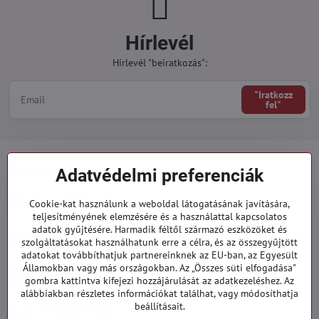
Hírlevél
Hírlevél "beiratkozás":
"Iratkozz
fel"
Minden a vásárlásról
Adatvédelmi preferenciák
Megrendelések
Cookie-kat használunk a weboldal látogatásának javítására,
teljesítményének elemzésére és a használattal kapcsolatos
adatok gyűjtésére. Harmadik féltől származó eszközöket és
Kategóriák
szolgáltatásokat használhatunk erre a célra, és az összegyűjtött
adatokat továbbíthatjuk partnereinknek az EU-ban, az Egyesült
Államokban vagy más országokban. Az „Összes süti elfogadása"
919 060 751
gombra kattintva kifejezi hozzájárulását az adatkezeléshez. Az
Hétfő - Péntek: 09:00 - 15:00 hod.
alábbiakban részletes információkat találhat, vagy módosíthatja
beállításait.
info​@everlady​.eu