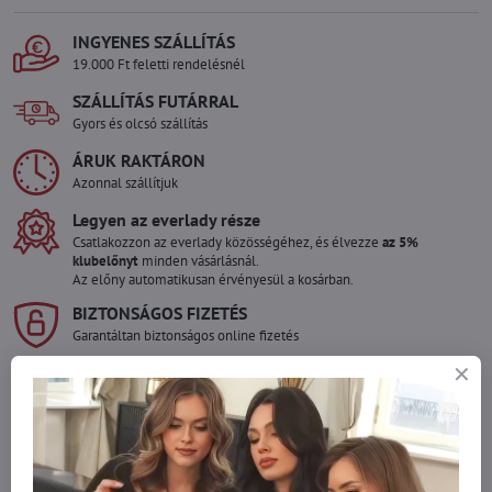
INGYENES SZÁLLÍTÁS
19.000 Ft feletti rendelésnél
SZÁLLÍTÁS FUTÁRRAL
Gyors és olcsó szállítás
ÁRUK RAKTÁRON
Azonnal szállítjuk
Legyen az everlady része
Csatlakozzon az everlady közösségéhez, és élvezze
az 5%
klubelőnyt
minden vásárlásnál.
Az előny automatikusan érvényesül a kosárban.
BIZTONSÁGOS FIZETÉS
Garantáltan biztonságos online fizetés
Szeretne több terméket rendelni mint
amennyi raktáron van?
Ne habozzon kapcsolatba lépni velünk, raktárra szállítjuk az árut!