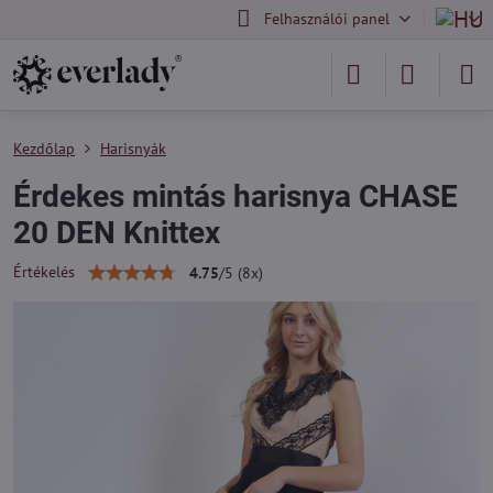
Felhasználói panel
Kezdőlap
Harisnyák
Érdekes mintás harisnya CHASE
20 DEN Knittex
Értékelés
4.75
/
5
(
8
x)