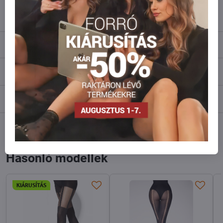
info​@everlady​.eu
Leírás
Vélemények
0
Fórum
0
Facebook
Twitter
Bluesky
Pinterest
Reddit
LinkedIn
WhatsApp
E-
mail
Hasonló modellek
KIÁRUSÍTÁS