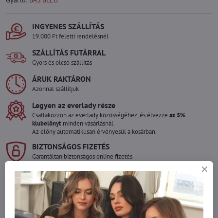
Gyártó:
BAS BLEU
INGYENES SZÁLLÍTÁS
19.000 Ft feletti rendelésnél
SZÁLLÍTÁS FUTÁRRAL
Gyors és olcsó szállítás
ÁRUK RAKTÁRON
Azonnal szállítjuk
Legyen az everlady része
Csatlakozzon az everlady közösségéhez, és élvezze
az 5%
klubelőnyt
minden vásárlásnál.
Az előny automatikusan érvényesül a kosárban.
BIZTONSÁGOS FIZETÉS
Garantáltan biztonságos online fizetés
Szeretne több terméket rendelni mint
amennyi raktáron van?
Ne habozzon kapcsolatba lépni velünk, raktárra szállítjuk az árut!