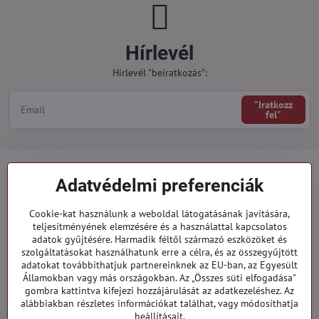
Hírlevél
Hírlevél "beiratkozás":
"Iratkozz
fel"
Minden a vásárlásról
Adatvédelmi preferenciák
Megrendelések
Cookie-kat használunk a weboldal látogatásának javítására,
teljesítményének elemzésére és a használattal kapcsolatos
adatok gyűjtésére. Harmadik féltől származó eszközöket és
Kategóriák
szolgáltatásokat használhatunk erre a célra, és az összegyűjtött
adatokat továbbíthatjuk partnereinknek az EU-ban, az Egyesült
Államokban vagy más országokban. Az „Összes süti elfogadása"
919 060 751
gombra kattintva kifejezi hozzájárulását az adatkezeléshez. Az
Hétfő - Péntek: 09:00 - 15:00 hod.
alábbiakban részletes információkat találhat, vagy módosíthatja
beállításait.