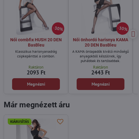
30%
30%
Női combfix HUSH 20 DEN
Női önhordó harisnya KAMA
BasBleu
20 DEN BasBleu
Klasszikus harisnyanadrág
A KAMA öntapadók kiváló minőségű
csipkepánttal a combon.
anyagokból készülnek, így
puhábbak és tartósabbak.
Raktáron
Raktáron
2093 Ft
2443 Ft
Megnézni
Megnézni
Már megnézett áru
KIÁRUSÍTÁS