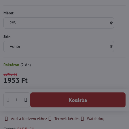
Méret
Szín
Raktáron
(
2
db)
2790 Ft
1953 Ft
Kosárba
Add a Kedvencekhez
Termék kérdés
Watchdog