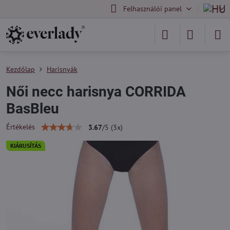
Felhasználói panel
Kezdőlap
Harisnyák
Női necc harisnya CORRIDA
BasBleu
Értékelés
3.67
/
5
(
3
x)
KIÁRUSÍTÁS