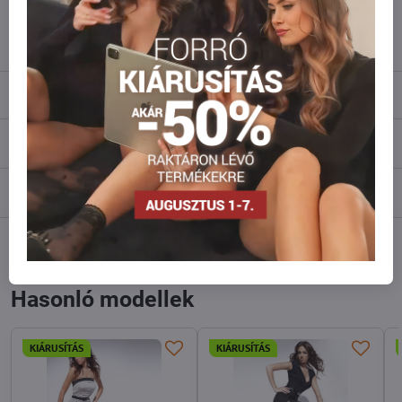
info​@everlady​.eu
Leírás
Vélemények
0
Fórum
0
Facebook
Twitter
Bluesky
Pinterest
Reddit
LinkedIn
WhatsApp
E-
mail
Hasonló modellek
KIÁRUSÍTÁS
KIÁRUSÍTÁS