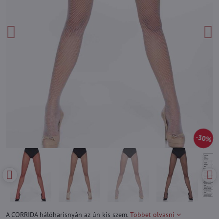
30%
A CORRIDA hálóharisnyán az ún kis szem.
Többet olvasni