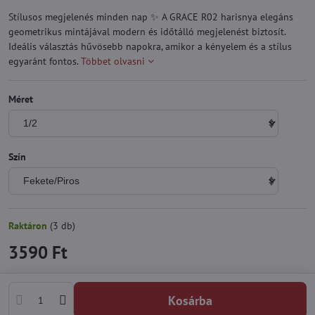
Stílusos megjelenés minden nap ✨ A GRACE R02 harisnya elegáns
geometrikus mintájával modern és időtálló megjelenést biztosít.
Ideális választás hűvösebb napokra, amikor a kényelem és a stílus
egyaránt fontos.
Többet olvasni
Méret
Szín
Raktáron
(
3
db)
3590 Ft
Kosárba