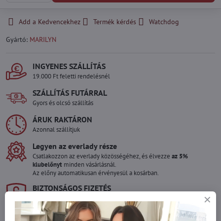
Add a Kedvencekhez
Termék kérdés
Watchdog
Gyártó:
MARILYN
INGYENES SZÁLLÍTÁS
19.000 Ft feletti rendelésnél
SZÁLLÍTÁS FUTÁRRAL
Gyors és olcsó szállítás
ÁRUK RAKTÁRON
Azonnal szállítjuk
Legyen az everlady része
Csatlakozzon az everlady közösségéhez, és élvezze
az 5%
klubelőnyt
minden vásárlásnál.
Az előny automatikusan érvényesül a kosárban.
BIZTONSÁGOS FIZETÉS
Garantáltan biztonságos online fizetés
Szeretne több terméket rendelni mint