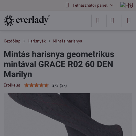
Felhasználói panel
Kezdőlap
Harisnyák
Mintás harisnya
Mintás harisnya geometrikus
mintával GRACE R02 60 DEN
Marilyn
Értékelés
5
/
5
(
5
x)