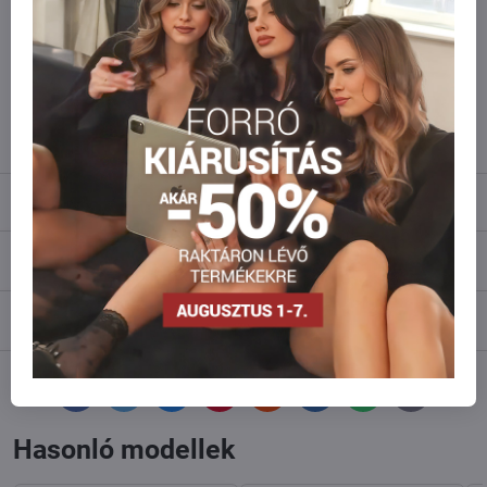
amennyi raktáron van?
Ne habozzon kapcsolatba lépni velünk, raktárra szállítjuk az árut!
info​@everlady​.eu
Leírás
Vélemények
0
Fórum
0
Facebook
Twitter
Bluesky
Pinterest
Reddit
LinkedIn
WhatsApp
E-
mail
Hasonló modellek