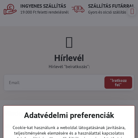
INGYENES SZÁLLÍTÁS
SZÁLLÍTÁS FUTÁRRAL
19.000 Ft feletti rendelésnél
Gyors és olcsó szállítás
Hírlevél
Hírlevél "beiratkozás":
"Iratkozz
fel"
Minden a vásárlásról
Adatvédelmi preferenciák
Megrendelések
Cookie-kat használunk a weboldal látogatásának javítására,
teljesítményének elemzésére és a használattal kapcsolatos