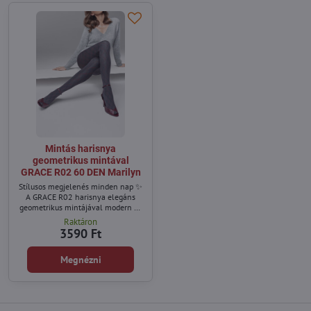
Mintás harisnya
geometrikus mintával
GRACE R02 60 DEN Marilyn
Stílusos megjelenés minden nap ✨
A GRACE R02 harisnya elegáns
geometrikus mintájával modern és
időtálló megjelenést biztosít.
Raktáron
Ideális választás hűvösebb napokra,
3590 Ft
amikor a kényelem és a stílus
egyaránt fontos.
Megnézni