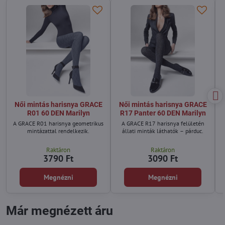
Női mintás harisnya GRACE
Női mintás harisnya GRACE
R01 60 DEN Marilyn
R17 Panter 60 DEN Marilyn
A GRACE R01 harisnya geometrikus
A GRACE R17 harisnya felületén
mintázattal rendelkezik.
állati minták láthatók – párduc.
Raktáron
Raktáron
3790 Ft
3090 Ft
Megnézni
Megnézni
Már megnézett áru