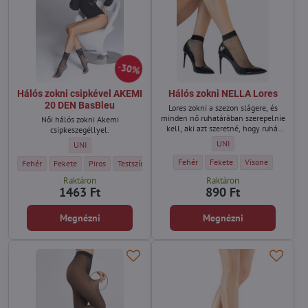
30%
Hálós zokni csipkével AKEMI
Hálós zokni NELLA Lores
20 DEN BasBleu
Lores zokni a szezon slágere, és
minden nő ruhatárában szerepelnie
Női hálós zokni Akemi
kell, aki azt szeretné, hogy ruhái
csipkeszegéllyel.
megfeleljenek a legújabb
Hálós zokni NELLA Lores - 
UNI
Hálós zokni csipkével AKEMI 20 DEN BasBleu - Méret:
UNI
trendeknek.
Hálós zokni NELLA Lores - Szín:
Hálós zokni NELLA Lores - Sz
Hálós zokni NELLA 
Fehér
Fekete
Visone
Hálós zokni csipkével AKEMI 20 DEN BasBleu - Szín:
Hálós zokni csipkével AKEMI 20 DEN BasBleu - Szín:
Hálós zokni csipkével AKEMI 20 DEN BasBleu - Szín:
Hálós zokni csipkével AKEMI 20 DEN BasBleu - Szín:
Fehér
Fekete
Piros
Testszínű
Raktáron
Raktáron
1463 Ft
890 Ft
Megnézni
Megnézni