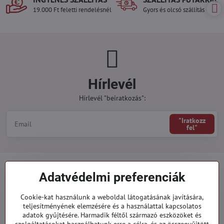
19.000 Ft feletti rendelésnél
Gyors és olcsó szállítás
Hírlevél
Hírlevél "beiratkozás":
"Iratkozz
fel"
Minden a vásárlásról
Adatvédelmi preferenciák
Megrendelések
Cookie-kat használunk a weboldal látogatásának javítására,
teljesítményének elemzésére és a használattal kapcsolatos
adatok gyűjtésére. Harmadik féltől származó eszközöket és
Kategóriák