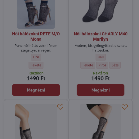
Női hálózokni RETE M/O
Női hálózokni CHARLY M40
Mona
Marilyn
Puha női hálós zokni finom
Modern, kis gyöngyökkel díszített
szegéllyel a végén.
hálózokni.
Női hálózokni RETE M/O Mona - Méret:
Női hálózokni CHARLY M40
UNI
UNI
Női hálózokni RETE M/O Mona - Szín:
Női hálózokni CHARLY M40 Marilyn -
Női hálózokni CHARLY M40
Női hálózokni CH
Fekete
Fekete
Piros
Bézs
Raktáron
Raktáron
1490 Ft
1490 Ft
Megnézni
Megnézni