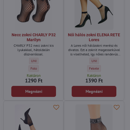
Necc zokni CHARLY P32
Női hálós zokni ELENA RETE
Marilyn
Lores
CHARLY P32 necc zokni kis
A Lores női hálózokni merész és
lyukakkal, hátoldalán
divatos. Ezt a zoknit magassarkúval
díszvarrással.
is viselheted, így nőies randevús
szettet alkothatsz.
Necc zokni CHARLY P32 Marilyn - Méret:
Női hálós zokni ELENA RETE
UNI
UNI
Necc zokni CHARLY P32 Marilyn - Szín:
Női hálós zokni ELENA RETE 
Foto
Fekete
Raktáron
Raktáron
1290 Ft
1390 Ft
Megnézni
Megnézni