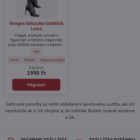
Virágos hálózokni GIORGIA
Lores
Virágok, amelyek vonzzák a
figyelmet! A feltűnő virágmintás
Lores GIORGIA hálózokni a tökéletes
módja annak, hogy romantikus,
Virágos hálózokni GIORGIA Lores - Méret:
UNI
mégis stílusos megjelenést
kölcsönözz öltözékének.
Virágos hálózokni GIORGIA Lores - Szín:
Virágos hálózokni GIORGIA Lores - Szín:
Virágos hálózokni GIORGIA Lores - Szín:
Fehér
Fekete
Natural/világos testszínű
Raktáron
1990 Ft
Megnézni
Sieťované ponožky sú veľmi obľúbené k športovému outfitu, ale nič
nepokazíte ak si ich obujete aj do lodičiek. Budete vyzerať moderne
a šik.
INGYENES SZÁLLÍTÁS
SZÁLLÍTÁS FUTÁRRAL