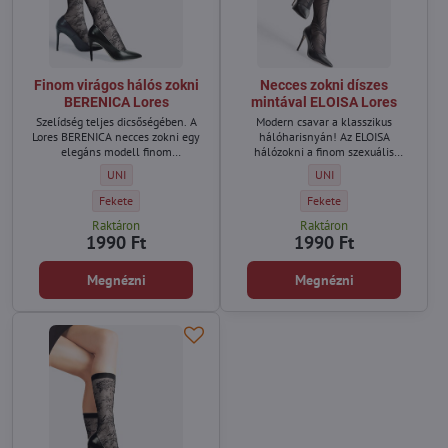
Finom virágos hálós zokni
Necces zokni díszes
BERENICA Lores
mintával ELOISA Lores
Szelídség teljes dicsőségében. A
Modern csavar a klasszikus
Lores BERENICA necces zokni egy
hálóharisnyán! Az ELOISA
elegáns modell finom
hálózokni a finom szexuális
virágmotívummal, amely
vonzerő és a divatos szabás
Finom virágos hálós zokni BERENICA Lores - Méret:
Necces zokni díszes mintáv
UNI
UNI
elegánsabbá teszi a mindennapi és
kombinációja. A dinamikus
az esti stílust.
virágmintás stílusos kiegészítővé
Finom virágos hálós zokni BERENICA Lores - Szín:
Necces zokni díszes mintával
Fekete
Fekete
teszi ezeket a zoknikat, amelyek
Raktáron
Raktáron
tökéletesen passzolnak tűsarkúhoz,
1990 Ft
1990 Ft
cipóhoz vagy bokacsizmához.
Megnézni
Megnézni