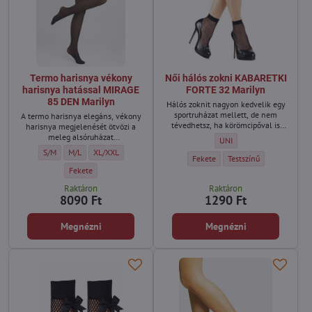
Termo harisnya vékony
Női hálós zokni KABARETKI
harisnya hatással MIRAGE
FORTE 32 Marilyn
85 DEN Marilyn
Hálós zoknit nagyon kedvelik egy
sportruházat mellett, de nem
A termo harisnya elegáns, vékony
tévedhetsz, ha körömcipőval is
harisnya megjelenését ötvözi a
viseled.
meleg alsóruházat
Női hálós zokni KABARETKI
UNI
funkcionalitásával.
Termo harisnya vékony harisnya hatással MIRAGE 85 DEN Marilyn - Méret:
Termo harisnya vékony harisnya hatással MIRAGE 85 DEN Marilyn - M
Termo harisnya vékony harisnya hatással MIRAGE 85 DEN Mari
S/M
M/L
XL/XXL
Női hálós zokni KABARETKI FORTE 
Női hálós zokni KABARET
Fekete
Testszínű
Termo harisnya vékony harisnya hatással MIRAGE 85 DEN Marilyn - S
Fekete
Raktáron
Raktáron
8090 Ft
1290 Ft
Megnézni
Megnézni