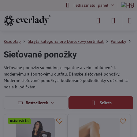
Felhasználói panel
Kezdőlap
Skrytá kategoria pre Darčekový certifikát
Ponožky
S
Sieťované ponožky
Sieťované ponožky sú módne, elegantné a veľmi obľúbené k
modernému a športovému outfitu. Dámske sieťované ponožky.
Moderné sieťované ponožky a bodkované podkolienky s očkami sa
nosia k lodičkám.
Bestsellerek
Szűrés
KIÁRUSÍTÁS