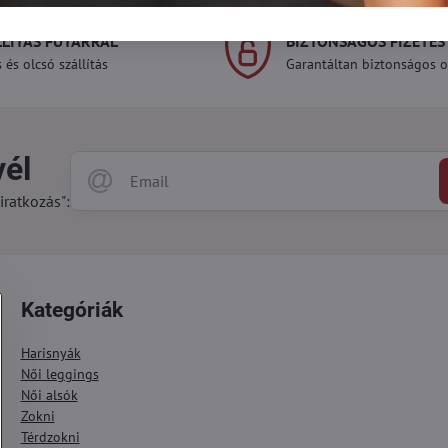
LLÍTÁS FUTÁRRAL
BIZTONSÁGOS FIZETÉS
 és olcsó szállítás
Garantáltan biztonságos on
vél
iratkozás":
Kategóriák
Harisnyák
Női leggings
Női alsók
Zokni
Térdzokni