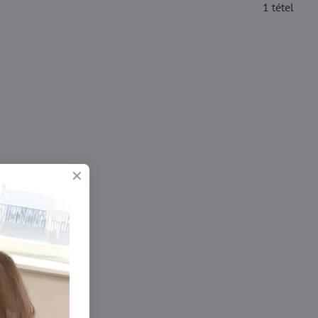
1
tétel