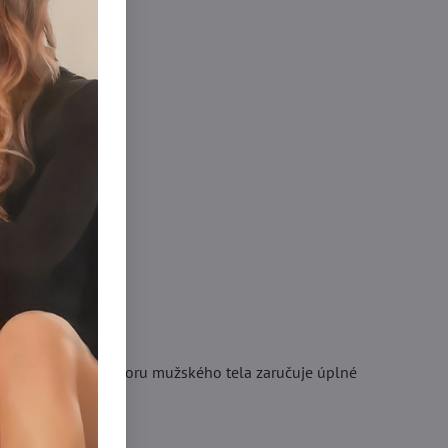
tie klinu podľa vzoru mužského tela zaručuje úplné