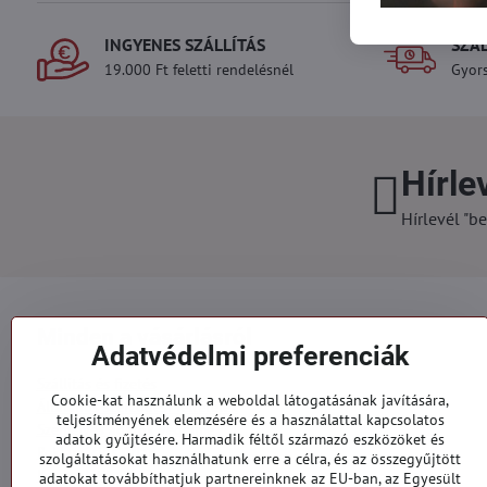
INGYENES SZÁLLÍTÁS
SZÁ
19.000 Ft feletti rendelésnél
Gyors
Hírle
Hírlevél "be
Minden a vásárlásról
Adatvédelmi preferenciák
Szállítás és fizetés
Cookie-kat használunk a weboldal látogatásának javítására,
Általános szerződési feltételek
teljesítményének elemzésére és a használattal kapcsolatos
Személyes adatok védelme
adatok gyűjtésére. Harmadik féltől származó eszközöket és
Reklamációs űrlap
szolgáltatásokat használhatunk erre a célra, és az összegyűjtött
Kapcsolatt
adatokat továbbíthatjuk partnereinknek az EU-ban, az Egyesült