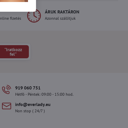
ÁRUK RAKTÁRON
line fizetés
Azonnal szállítjuk
"Iratkozz
fel"
919 060 751
Hétfő - Péntek: 09:00 - 15:00 hod.
info​@everlady​.eu
Non stop ( 24/7 )