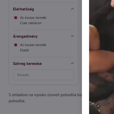
funkcionalitásával
Termo harisnya v
Termo har
Ter
S/M
M/L
XL
Elérhetőség
Termo harisnya v
Fekete
Az összes termék
Raktáron
Csak raktáron
8090 Ft
Árengedmény
Az összes termék
Eladó
Szöveg keresése
Keresés
szűrési
eredmények
teljes
S ohľadom na vysokú úroveň pohodlia boli pančuchové nohav
szöveg
pohodlie.
alapján