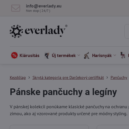
info​@everlady​.eu
Non stop ( 24/7 )
Kiárusítás
Új termékek
Harisnyák
Kezdőlap
Skrytá kategoria pre Darčekový certifikát
Pančuchy
Pánske pančuchy a legíny
V pánskej kolekcii ponúkame klasické pančuchy na ochranu 
zimou, ako aj vzorované produkty určené pre módny styling.