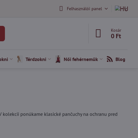
Felhasználói panel
Kosár
0 Ft
okni
Térdzokni
Női fehérneműk
Blog
 V kolekcii ponúkame klasické pančuchy na ochranu pred