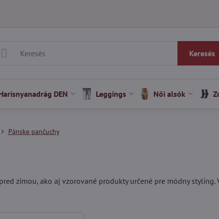
Keresés
Harisnyanadrág DEN
Leggings
Női alsók
Z
Pánske pančuchy
pred zimou, ako aj vzorované produkty určené pre módny styling.