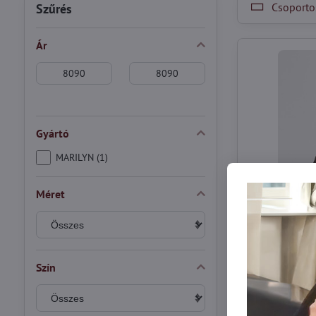
Csoportos
Szűrés
Ár
From:
To:
Gyártó
MARILYN (1)
Méret
Termo harisn
Szín
hatással MI
A termo harisnya
megjelenését ötv