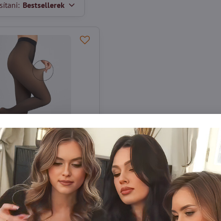
ítani:
Bestsellerek
ya vékony harisnya
RAGE 85 DEN Marilyn
 elegáns, vékony harisnya
özi a meleg alsóruházat