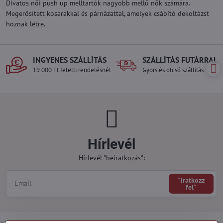
Divatos női push up melltartók nagyobb mellű nők számára.
Megerősített kosarakkal és párnázattal, amelyek csábító dekoltázst
hoznak létre.
INGYENES SZÁLLÍTÁS
SZÁLLÍTÁS FUTÁRRAL
19.000 Ft feletti rendelésnél
Gyors és olcsó szállítás
Hírlevél
Hírlevél "beiratkozás":
"Iratkozz
fel"