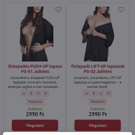
Öntapadós PUSH-UP tapasz
Öntapadó LIFT-UP tapaszok
PS-01 Julimex
PS-02 Julimex
Ultravékony öntapadó PUSH-UP
Innovatív, ultravékony LIFT-UP
tapaszok innovatív formával,
tapaszok a nyakkivágáshoz – a
amelyek segítik a mell emelését és
mellek felett.
formálását.
Öntapadós PUSH-UP tapasz PS-01 Julimex - Méret:
Öntapadós PUSH-UP tapasz PS-01 Julimex - Méret:
Öntapadós PUSH-UP tapasz PS-01 Julimex - Méret:
Öntapadós PUSH-UP tapasz PS-01 Julimex - Méret:
Öntapadó LIFT-UP tapaszok PS-02
Öntapadó LIFT-UP tapaszok 
Öntapadó LIFT-UP tapas
Öntapadó LIFT-UP 
A
B
C
D
A
B
C
D
Öntapadós PUSH-UP tapasz PS-01 Julimex - Szín:
Öntapadó LIFT-UP tapaszok PS
Testszínű
Testszínű
Raktáron
Raktáron
2990 Ft
2990 Ft
Megnézni
Megnézni