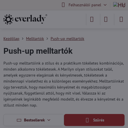
Felhasználói panel
Kezdőlap
Melltartók
Push-up melltartók
Push-up melltartók
Push-up melltartóink a stílus és a praktikum tökéletes kombinációja,
minden alkalomra tökéletesek. A Marilyn olyan stílusokat talál,
amelyek egyszerre elegánsak és kényelmesek, tökéletesek a
mindennapi viselethez és a különleges eseményekhez. Melltartóinkat
úgy terveztük, hogy maximális kényelmet és magabiztosságot
nyújtsanak, függetlenül attól, hogy mit visel. Válassza ki az
igényeinek leginkább megfelelő modellt, és élvezze a kényelmet és a
stílust minden nap.
Bestsellerek
Szűrés