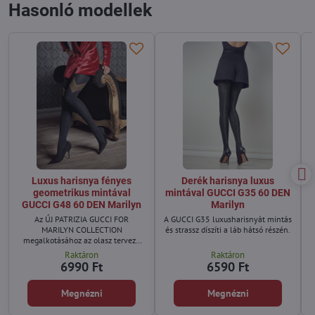
Hasonló modellek
Luxus harisnya fényes
Derék harisnya luxus
geometrikus mintával
mintával GUCCI G35 60 DEN
GUCCI G48 60 DEN Marilyn
Marilyn
Az ÚJ PATRIZIA GUCCI FOR
A GUCCI G35 luxusharisnyát mintás
MARILYN COLLECTION
és strassz díszíti a láb hátsó részén.
megalkotásához az olasz tervező
saját kedvenc stílusa inspirálta.
Raktáron
Raktáron
6990 Ft
6590 Ft
Megnézni
Megnézni