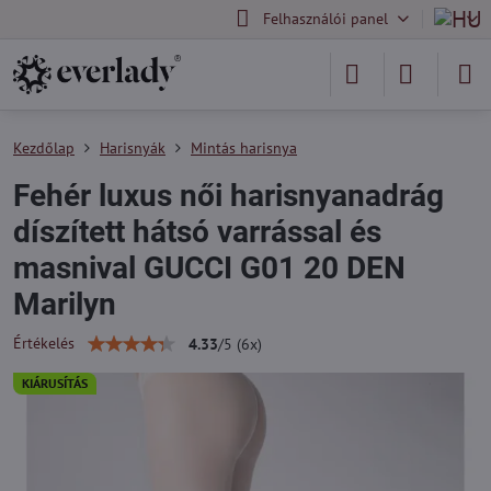
Felhasználói panel
Kezdőlap
Harisnyák
Mintás harisnya
Fehér luxus női harisnyanadrág
díszített hátsó varrással és
masnival GUCCI G01 20 DEN
Marilyn
Értékelés
4.33
/
5
(
6
x)
KIÁRUSÍTÁS