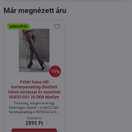
Már megnézett áru
KIÁRUSÍTÁS
50%
Fehér luxus női
harisnyanadrág díszített
hátsó varrással és masnival
GUCCI G01 20 DEN Marilyn
Finomság, elegancia és egy
különleges részlet ✨A GUCCI G01
harisnyanadrág a PATRIZIA GUCCI
for Marilyn exkluzív kollekció része,
Raktáron
amely a nőiesség kifinomult
2895 Ft
megjelenítését nyújtja.