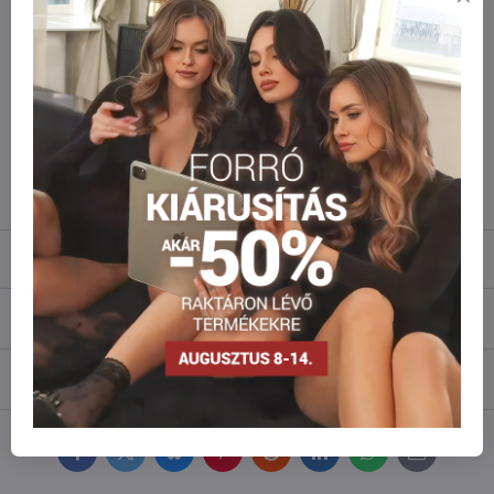
Garantáltan biztonságos online fizetés
Szeretne több terméket rendelni mint
amennyi raktáron van?
Ne habozzon kapcsolatba lépni velünk, raktárra szállítjuk az árut!
info​@everlady​.eu
Leírás
Vélemények
0
Fórum
0
Facebook
Twitter
Bluesky
Pinterest
Reddit
LinkedIn
WhatsApp
E-
mail