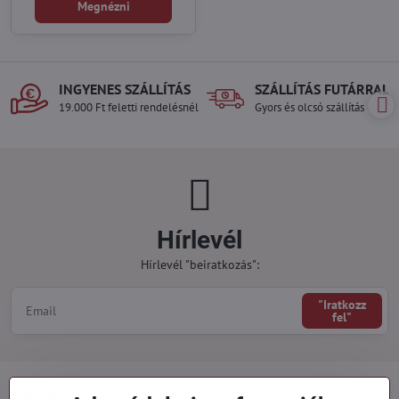
Megnézni
INGYENES SZÁLLÍTÁS
SZÁLLÍTÁS FUTÁRRAL
19.000 Ft feletti rendelésnél
Gyors és olcsó szállítás
Hírlevél
Hírlevél "beiratkozás":
"Iratkozz
fel"