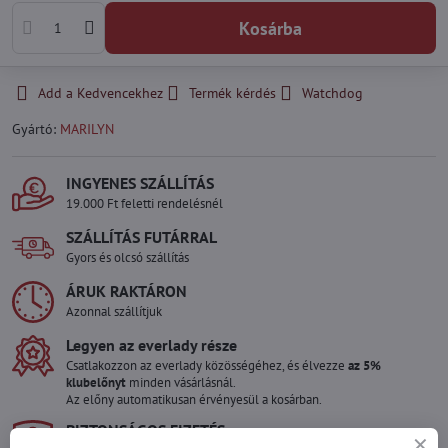
Kosárba
Add a Kedvencekhez
Termék kérdés
Watchdog
Gyártó:
MARILYN
INGYENES SZÁLLÍTÁS
19.000 Ft feletti rendelésnél
SZÁLLÍTÁS FUTÁRRAL
Gyors és olcsó szállítás
ÁRUK RAKTÁRON
Azonnal szállítjuk
Legyen az everlady része
Csatlakozzon az everlady közösségéhez, és élvezze
az 5%
klubelőnyt
minden vásárlásnál.
Az előny automatikusan érvényesül a kosárban.
BIZTONSÁGOS FIZETÉS