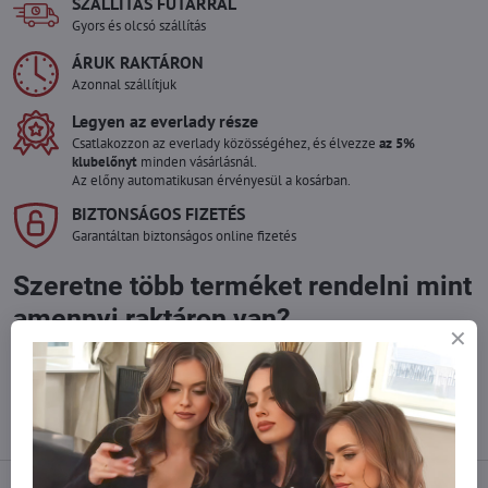
SZÁLLÍTÁS FUTÁRRAL
Gyors és olcsó szállítás
ÁRUK RAKTÁRON
Azonnal szállítjuk
Legyen az everlady része
Csatlakozzon az everlady közösségéhez, és élvezze
az 5%
klubelőnyt
minden vásárlásnál.
Az előny automatikusan érvényesül a kosárban.
BIZTONSÁGOS FIZETÉS
Garantáltan biztonságos online fizetés
Szeretne több terméket rendelni mint
amennyi raktáron van?
Ne habozzon kapcsolatba lépni velünk, raktárra szállítjuk az árut!
info​@everlady​.eu