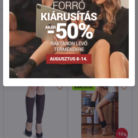
Leírás
Vélemények
0
Fórum
0
Facebook
Twitter
Bluesky
Pinterest
Reddit
LinkedIn
WhatsApp
E-
mail
Hasonló modellek
KIÁRUSÍTÁS
50%