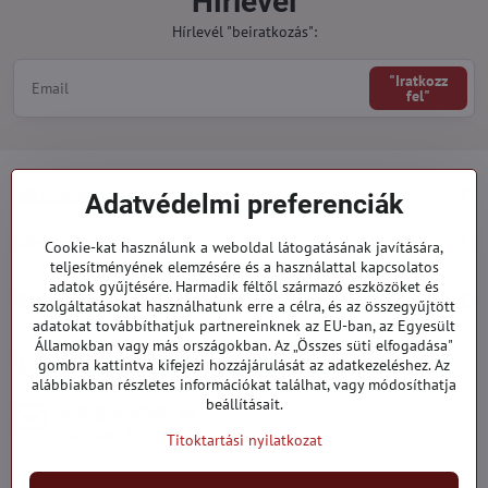
Hírlevél
Hírlevél "beiratkozás":
"Iratkozz
fel"
Minden a vásárlásról
Adatvédelmi preferenciák
Megrendelések
Cookie-kat használunk a weboldal látogatásának javítására,
teljesítményének elemzésére és a használattal kapcsolatos
adatok gyűjtésére. Harmadik féltől származó eszközöket és
Kategóriák
szolgáltatásokat használhatunk erre a célra, és az összegyűjtött
adatokat továbbíthatjuk partnereinknek az EU-ban, az Egyesült
Államokban vagy más országokban. Az „Összes süti elfogadása"
919 060 751
gombra kattintva kifejezi hozzájárulását az adatkezeléshez. Az
Hétfő - Péntek: 09:00 - 15:00 hod.
alábbiakban részletes információkat találhat, vagy módosíthatja
beállításait.
info​@everlady​.eu
Non stop ( 24/7 )
Titoktartási nyilatkozat