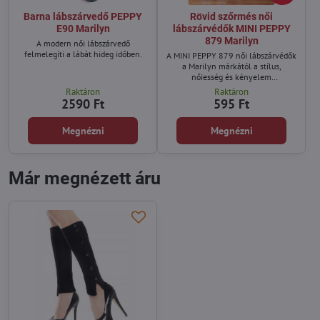
Barna lábszárvedő PEPPY
Rövid szőrmés női
E90 Marilyn
lábszárvédők MINI PEPPY
879 Marilyn
A modern női lábszárvedő
felmelegíti a lábát hideg időben.
A MINI PEPPY 879 női lábszárvédők
a Marilyn márkától a stílus,
nőiesség és kényelem
megtestesítői.
Raktáron
Raktáron
2590 Ft
595 Ft
Megnézni
Megnézni
Már megnézett áru