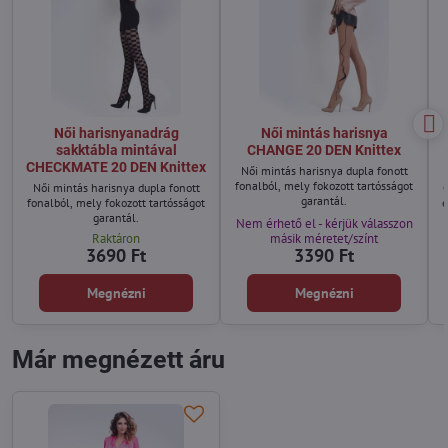
Női harisnyanadrág
Női mintás harisnya
sakktábla mintával
CHANGE 20 DEN Knittex
CHECKMATE 20 DEN Knittex
Női mintás harisnya dupla fonott
fonalból, mely fokozott tartósságot
Női mintás harisnya dupla fonott
garantál.
fonalból, mely fokozott tartósságot
e
garantál.
Nem érhető el - kérjük válasszon
Raktáron
másik méretet/színt
3690 Ft
3390 Ft
Megnézni
Megnézni
Már megnézett áru