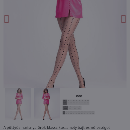
A pöttyös harisnya örök klasszikus, amely bájt és nőiességet