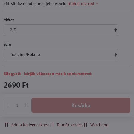
kölcsönöz minden megjelenésnek.
Többet olvasni
Méret
Szín
Elfogyott - kérjük válasszon másik színt/méretet
2690 Ft
Kosárba
Add a Kedvencekhez
Termék kérdés
Watchdog