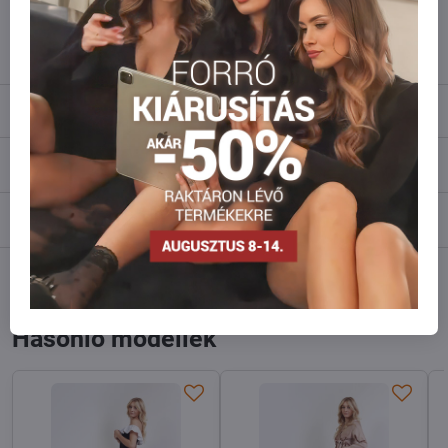
info​@everlady​.eu
Leírás
Vélemények
0
Fórum
0
Facebook
Twitter
Bluesky
Pinterest
Reddit
LinkedIn
WhatsApp
E-
mail
Hasonló modellek