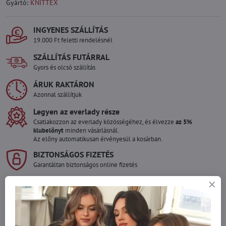
Gyártó:
KNITTEX
INGYENES SZÁLLÍTÁS
19.000 Ft feletti rendelésnél
SZÁLLÍTÁS FUTÁRRAL
Gyors és olcsó szállítás
ÁRUK RAKTÁRON
Azonnal szállítjuk
Legyen az everlady része
Csatlakozzon az everlady közösségéhez, és élvezze
az 5%
klubelőnyt
minden vásárlásnál.
Az előny automatikusan érvényesül a kosárban.
BIZTONSÁGOS FIZETÉS
Garantáltan biztonságos online fizetés
Szeretne több terméket rendelni mint
amennyi raktáron van?
Ne habozzon kapcsolatba lépni velünk, raktárra szállítjuk az árut!