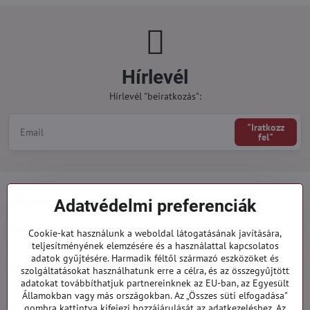
Hírlevél
Hírlevél "beiratkozás":
"Iratkozz
fel"
Minden a vásárlásról
Adatvédelmi preferenciák
Megrendelések
Cookie-kat használunk a weboldal látogatásának javítására,
teljesítményének elemzésére és a használattal kapcsolatos
adatok gyűjtésére. Harmadik féltől származó eszközöket és
Kategóriák
szolgáltatásokat használhatunk erre a célra, és az összegyűjtött
adatokat továbbíthatjuk partnereinknek az EU-ban, az Egyesült
Államokban vagy más országokban. Az „Összes süti elfogadása"
919 060 751
gombra kattintva kifejezi hozzájárulását az adatkezeléshez. Az