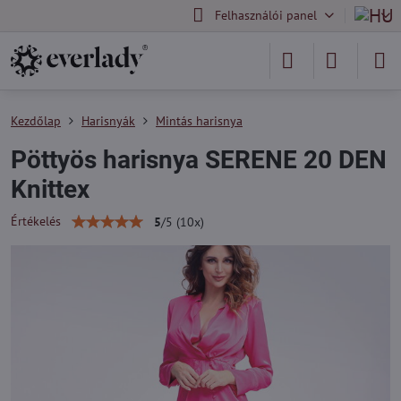
Felhasználói panel
Kezdőlap
Harisnyák
Mintás harisnya
Pöttyös harisnya SERENE 20 DEN
Knittex
Értékelés
5
/
5
(
10
x)