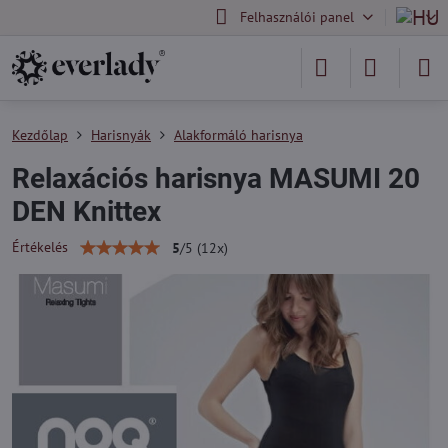
Felhasználói panel
Kezdőlap
Harisnyák
Alakformáló harisnya
Relaxációs harisnya MASUMI 20
DEN Knittex
Értékelés
5
/
5
(
12
x)