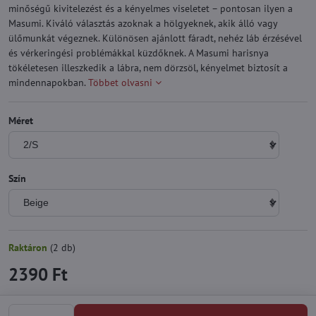
minőségű kivitelezést és a kényelmes viseletet – pontosan ilyen a
Masumi. Kiváló választás azoknak a hölgyeknek, akik álló vagy
ülőmunkát végeznek. Különösen ajánlott fáradt, nehéz láb érzésével
és vérkeringési problémákkal küzdőknek. A Masumi harisnya
tökéletesen illeszkedik a lábra, nem dörzsöl, kényelmet biztosít a
mindennapokban.
Többet olvasni
Méret
Szín
Raktáron
(
2
db)
2390 Ft