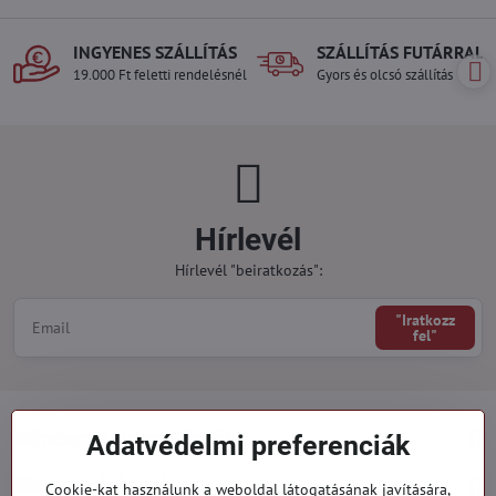
lábra, nem dörzsöl, kényelmet
biztosít a...
INGYENES SZÁLLÍTÁS
SZÁLLÍTÁS FUTÁRRAL
19.000 Ft feletti rendelésnél
Gyors és olcsó szállítás
Hírlevél
Hírlevél "beiratkozás":
"Iratkozz
fel"
Minden a vásárlásról
Adatvédelmi preferenciák
Megrendelések
Cookie-kat használunk a weboldal látogatásának javítására,