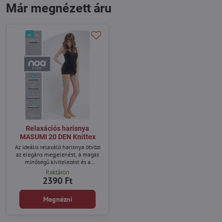
Már megnézett áru
Relaxációs harisnya
MASUMI 20 DEN Knittex
Az ideális relaxáló harisnya ötvözi
az elegáns megjelenést, a magas
minőségű kivitelezést és a
kényelmes viseletet – pontosan
Raktáron
ilyen a Masumi. Kiváló választás
2390 Ft
azoknak a hölgyeknek, akik álló
vagy ülőmunkát végeznek.
Megnézni
Különösen ajánlott fáradt, nehéz
láb érzésével és vérkeringési
problémákkal küzdőknek. A Masumi
harisnya tökéletesen illeszkedik a