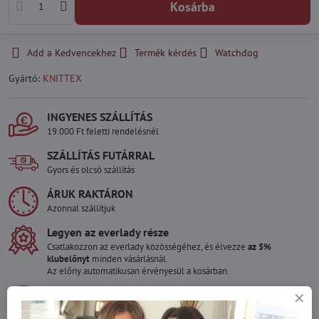
Kosárba
Add a Kedvencekhez
Termék kérdés
Watchdog
Gyártó:
KNITTEX
INGYENES SZÁLLÍTÁS
19.000 Ft feletti rendelésnél
SZÁLLÍTÁS FUTÁRRAL
Gyors és olcsó szállítás
ÁRUK RAKTÁRON
Azonnal szállítjuk
Legyen az everlady része
Csatlakozzon az everlady közösségéhez, és élvezze
az 5%
klubelőnyt
minden vásárlásnál.
Az előny automatikusan érvényesül a kosárban.
BIZTONSÁGOS FIZETÉS
Garantáltan biztonságos online fizetés