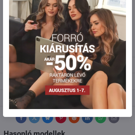
Szeretne több terméket rendelni mint
amennyi raktáron van?
Ne habozzon kapcsolatba lépni velünk, raktárra szállítjuk az árut!
info​@everlady​.eu
Leírás
Vélemények
0
Fórum
0
Facebook
Twitter
Bluesky
Pinterest
Reddit
LinkedIn
WhatsApp
E-
mail
Hasonló modellek