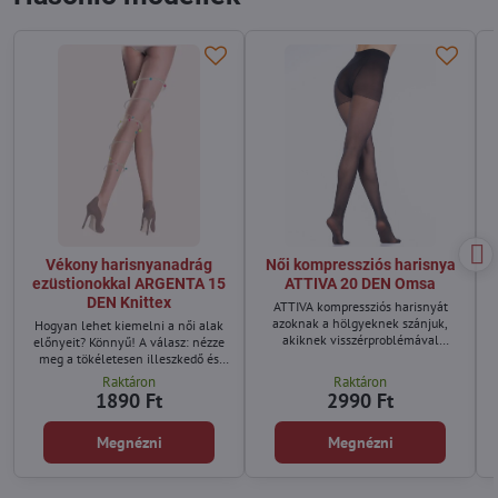
Vékony harisnyanadrág
Női kompressziós harisnya
ezüstionokkal ARGENTA 15
ATTIVA 20 DEN Omsa
DEN Knittex
ATTIVA kompressziós harisnyát
azoknak a hölgyeknek szánjuk,
Hogyan lehet kiemelni a női alak
akiknek visszérproblémával
előnyeit? Könnyű! A válasz: nézze
küzdenek.
meg a tökéletesen illeszkedő és
kényelmes harisnyát
Raktáron
Raktáron
ezüstionokkal. A stílust és a
h
1890 Ft
2990 Ft
tökéletes megjelenést ötvöző
Argenta félmatt harisnya nem
Megnézni
Megnézni
hiányozhat a ruhatáradból.