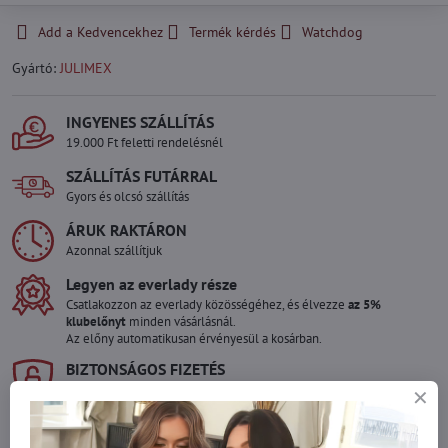
Add a Kedvencekhez
Termék kérdés
Watchdog
Gyártó:
JULIMEX
INGYENES SZÁLLÍTÁS
19.000 Ft feletti rendelésnél
SZÁLLÍTÁS FUTÁRRAL
Gyors és olcsó szállítás
ÁRUK RAKTÁRON
Azonnal szállítjuk
Legyen az everlady része
Csatlakozzon az everlady közösségéhez, és élvezze
az 5%
klubelőnyt
minden vásárlásnál.
Az előny automatikusan érvényesül a kosárban.
BIZTONSÁGOS FIZETÉS
Garantáltan biztonságos online fizetés
Szeretne több terméket rendelni mint