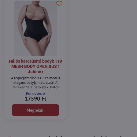
Hálós karcsúsító bodyk 119
MESH BODY OPEN BUST
Julimex
A legnépszerűbb 119-es modell
elegáns bodyja mell alatt! A
fenéken található szexi hálós
betétek eleganciát kölcsönöznek.
Rendelésre
Ez az elegáns női body hasformító
17590 Ft
hatással rendelkezik, plusz formázó
panellel. Ha minőségi karcsúsító
Megnézni
fehérneműt keresel, jó helyen
jársz.