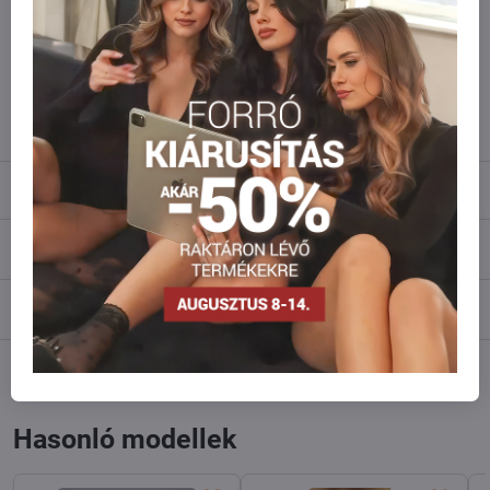
amennyi raktáron van?
Ne habozzon kapcsolatba lépni velünk, raktárra szállítjuk az árut!
info​@everlady​.eu
Leírás
Vélemények
0
Fórum
0
Facebook
Twitter
Bluesky
Pinterest
Reddit
LinkedIn
WhatsApp
E-
mail
Hasonló modellek