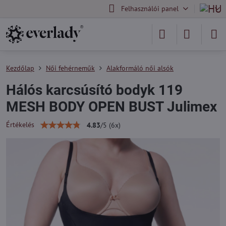
Felhasználói panel
Kezdőlap
Női fehérneműk
Alakformáló női alsók
Hálós karcsúsító bodyk 119
MESH BODY OPEN BUST Julimex
Értékelés
4.83
/
5
(
6
x)