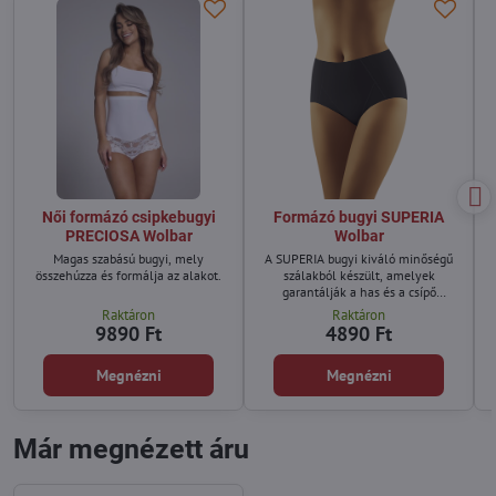
Női formázó csipkebugyi
Formázó bugyi SUPERIA
PRECIOSA Wolbar
Wolbar
Magas szabású bugyi, mely
A SUPERIA bugyi kiváló minőségű
összehúzza és formálja az alakot.
szálakból készült, amelyek
garantálják a has és a csípő
tökéletes karcsúsítását.
Raktáron
Raktáron
9890 Ft
4890 Ft
Megnézni
Megnézni
Már megnézett áru