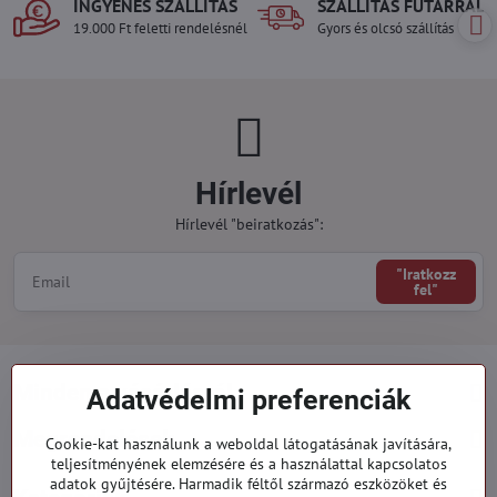
INGYENES SZÁLLÍTÁS
SZÁLLÍTÁS FUTÁRRAL
19.000 Ft feletti rendelésnél
Gyors és olcsó szállítás
Hírlevél
Hírlevél "beiratkozás":
"Iratkozz
fel"
Minden a vásárlásról
Adatvédelmi preferenciák
Megrendelések
Cookie-kat használunk a weboldal látogatásának javítására,
teljesítményének elemzésére és a használattal kapcsolatos
adatok gyűjtésére. Harmadik féltől származó eszközöket és