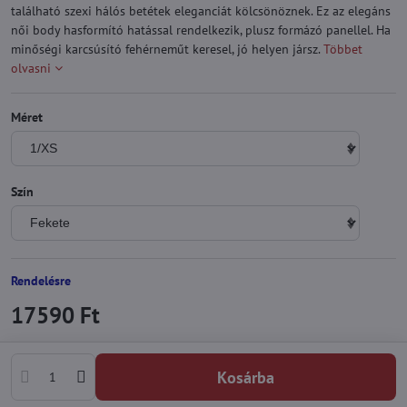
található szexi hálós betétek eleganciát kölcsönöznek. Ez az elegáns
női body hasformító hatással rendelkezik, plusz formázó panellel. Ha
minőségi karcsúsító fehérneműt keresel, jó helyen jársz.
Többet
olvasni
Méret
Szín
Rendelésre
17590 Ft
Kosárba