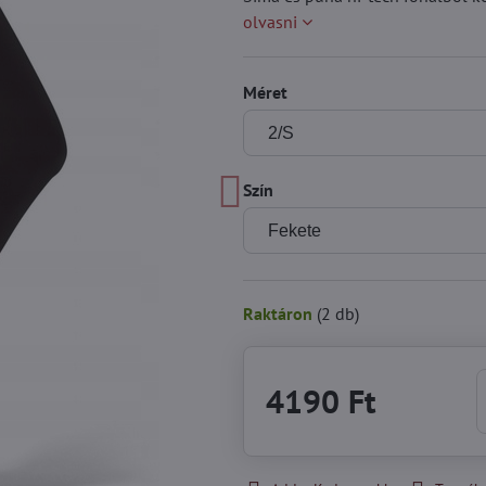
olvasni
Méret
Szín
Raktáron
(
2
db)
4190 Ft