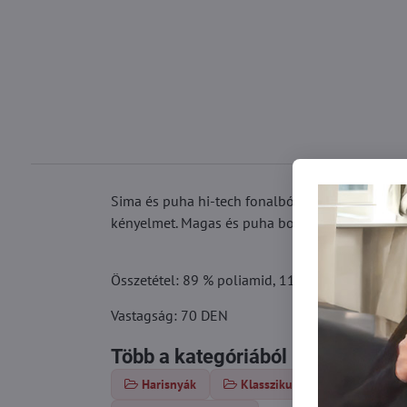
Sima és puha hi-tech fonalból készült női haris
kényelmet. Magas és puha borda varrás nélkül. Bi
Összetétel: 89 % poliamid, 11 % elasztán
Vastagság: 70 DEN
Több a kategóriából
Harisnyák
Klasszikus harisnya
Va