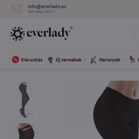
info​@everlady​.eu
Non stop ( 24/7 )
Kiárusítás
Új termékek
Harisnyák