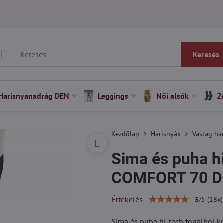
Keresés
Harisnyanadrág DEN
Leggings
Női alsók
Z
Kezdőlap
Harisnyák
Vastag ha
Sima és puha hi
COMFORT 70 DE
Értékelés
5
/
5
(
18
x)
Sima és puha hi-tech fonalból ké