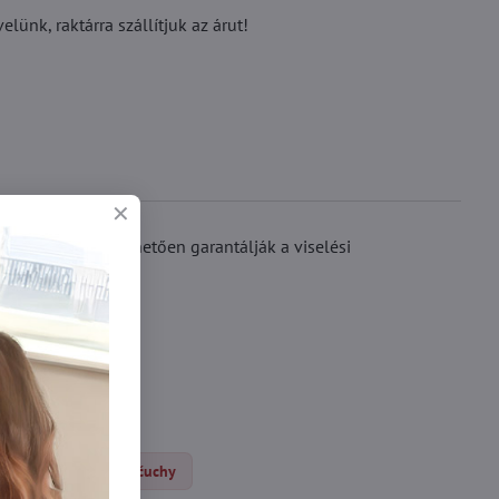
ünk, raktárra szállítjuk az árut!
varrásának köszönhetően garantálják a viselési
Klasické pančuchy