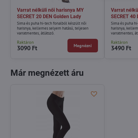
Varrat nélküli női harisnya MY
Varrat nélkü
SECRET 20 DEN Golden Lady
SECRET 40 
Sima és puha hi-tech fonalból készült női
Sima és puha hi
harisnya, kellemes selyem hatású, teljesen
harisnya, kelle
varratmentes, átlátszó.
varratmentes, át
Raktáron
Raktáron
Megnézni
3090 Ft
3490 Ft
Már megnézett áru