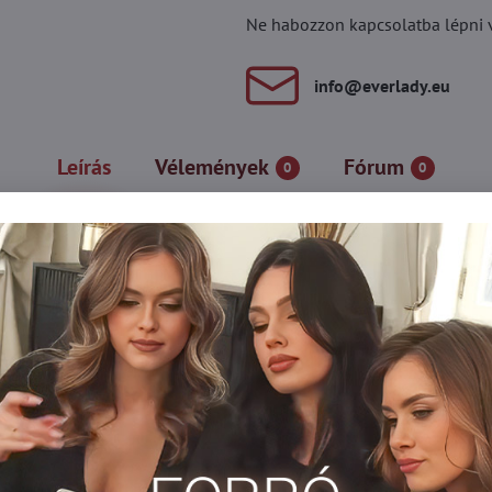
Ne habozzon kapcsolatba lépni vel
info​@everlady​.eu
Leírás
Vélemények
Fórum
0
0
nya, kellemes selyem hatású, átlátszó. A bugyi részének központi 
ztosítják a tökéletes illeszkedést.
stag harisnya
Harisnya 70-80 DEN-es
Harisnyanadrág DEN