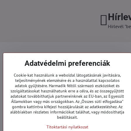
Hírle
Hírlevél "be
Minden a vásárlásról
Adatvédelmi preferenciák
Szállítás és fizetés
Cookie-kat használunk a weboldal látogatásának javítására,
Általános szerződési feltételek
teljesítményének elemzésére és a használattal kapcsolatos
Személyes adatok védelme
adatok gyűjtésére. Harmadik féltől származó eszközöket és
Reklamációs űrlap
szolgáltatásokat használhatunk erre a célra, és az összegyűjtött
Kapcsolatt
adatokat továbbíthatjuk partnereinknek az EU-ban, az Egyesült
Államokban vagy más országokban. Az „Összes süti elfogadása"
gombra kattintva kifejezi hozzájárulását az adatkezeléshez. Az
Megrendelések
alábbiakban részletes információkat találhat, vagy módosíthatja
beállításait.
A megrendelés állapota
Titoktartási nyilatkozat