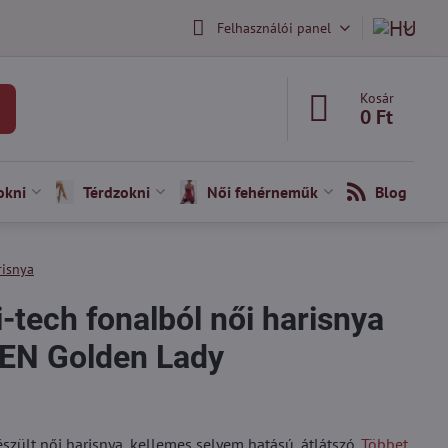
Felhasználói panel
Kosár
0 Ft
okni
Térdzokni
Női fehérneműk
Blog
risnya
-tech fonalból női harisnya
N Golden Lady
szült női harisnya, kellemes selyem hatású, átlátszó.
Többet