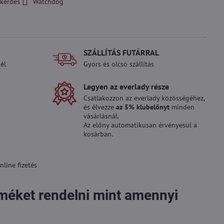
kérdés
Watchdog
SZÁLLÍTÁS FUTÁRRAL
él
Gyors és olcsó szállítás
Legyen az everlady része
Csatlakozzon az everlady közösségéhez,
és élvezze
az 5% klubelőnyt
minden
vásárlásnál.
Az előny automatikusan érvényesül a
kosárban.
line fizetés
rméket rendelni mint amennyi