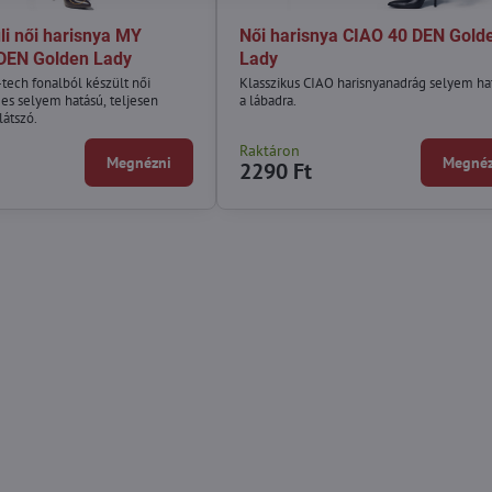
li női harisnya MY
Női harisnya CIAO 40 DEN Gold
DEN Golden Lady
Lady
-tech fonalból készült női
Klasszikus CIAO harisnyanadrág selyem ha
mes selyem hatású, teljesen
a lábadra.
látszó.
Raktáron
Megnézni
Megnéz
2290 Ft