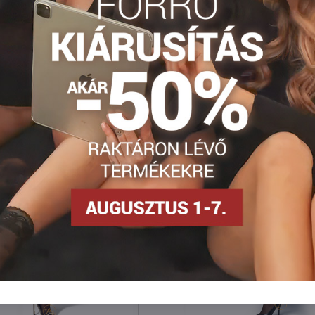
Facebook
Twitter
Bluesky
Pinterest
Reddit
LinkedIn
WhatsApp
E-
mail