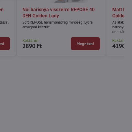
en
Női harisnya visszérre REPOSE 40
Matt har
DEN Golden Lady
Golden L
tással
Soft REPOSE harisnyanadrág minőségi Lycra
Az alakformá
anyagból készült.
harisnya meg
derekát.
Raktáron
Raktáron
ni
Megnézni
2890 Ft
4190 Ft