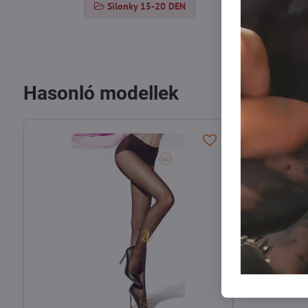
Silonky 15-20 DEN
Hasonló modellek