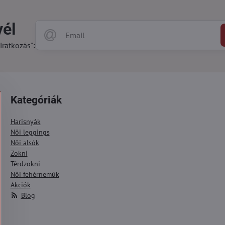
vél
iratkozás":
Kategóriák
Harisnyák
Női leggings
Női alsók
Zokni
Térdzokni
Női fehérneműk
Akciók
Blog