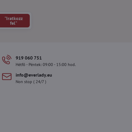
"Iratkozz
fel"
919 060 751
Hétfő - Péntek: 09:00 - 15:00 hod.
info​@everlady​.eu
Non stop ( 24/7 )