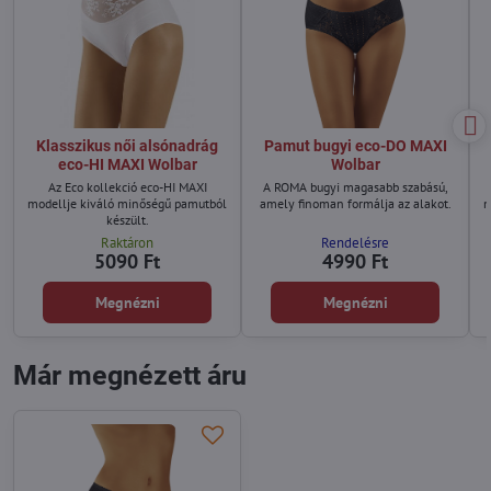
Klasszikus női alsónadrág
Pamut bugyi eco-DO MAXI
eco-HI MAXI Wolbar
Wolbar
Az Eco kollekció eco-HI MAXI
A ROMA bugyi magasabb szabású,
modellje kiváló minőségű pamutból
amely finoman formálja az alakot.
m
készült.
Raktáron
Rendelésre
5090 Ft
4990 Ft
Megnézni
Megnézni
Már megnézett áru