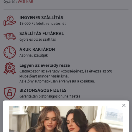
Gyártó:
WOLBAR
INGYENES SZÁLLÍTÁS
19.000 Ft feletti rendelésnél
SZÁLLÍTÁS FUTÁRRAL
Gyors és olcsó szállítás
ÁRUK RAKTÁRON
Azonnal szállítjuk
Legyen az everlady része
Csatlakozzon az everlady közösségéhez, és élvezze
az 5%
klubelőnyt
minden vásárlásnál.
Az előny automatikusan érvényesül a kosárban.
BIZTONSÁGOS FIZETÉS
Garantáltan biztonságos online fizetés
Szeretne több terméket rendelni mint
amennyi raktáron van?
Ne habozzon kapcsolatba lépni velünk, raktárra szállítjuk az árut!