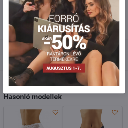
info​@everlady​.eu
Leírás
Vélemények
0
Fórum
0
Facebook
Twitter
Bluesky
Pinterest
Reddit
LinkedIn
WhatsApp
E-
mail
Hasonló modellek