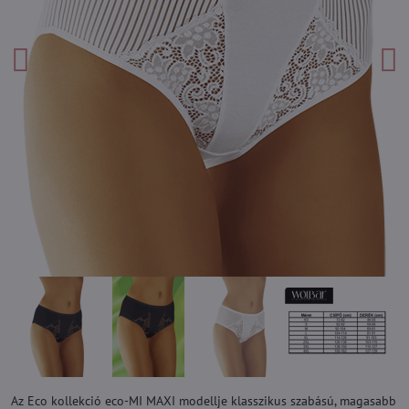
Az Eco kollekció eco-MI MAXI modellje klasszikus szabású, magasabb