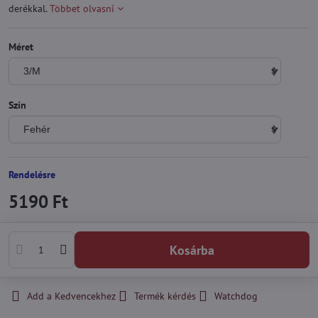
derékkal.
Többet olvasni
Méret
Szín
Rendelésre
5190 Ft
Kosárba
Add a Kedvencekhez
Termék kérdés
Watchdog