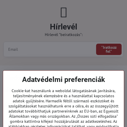
Hírlevél
Hírlevél "beiratkozás":
"Iratkozz
fel"
Minden a vásárlásról
Adatvédelmi preferenciák
Megrendelések
Cookie-kat használunk a weboldal látogatásának javítására,
teljesítményének elemzésére és a használattal kapcsolatos
adatok gyűjtésére. Harmadik féltől származó eszközöket és
Kategóriák
szolgáltatásokat használhatunk erre a célra, és az összegyűjtött
adatokat továbbíthatjuk partnereinknek az EU-ban, az Egyesült
Államokban vagy más országokban. Az „Összes süti elfogadása"
919 060 751
gombra kattintva kifejezi hozzájárulását az adatkezeléshez. Az
Hétfő - Péntek: 09:00 - 15:00 hod.
alábbiakban részletes információkat találhat, vagy módosíthatja