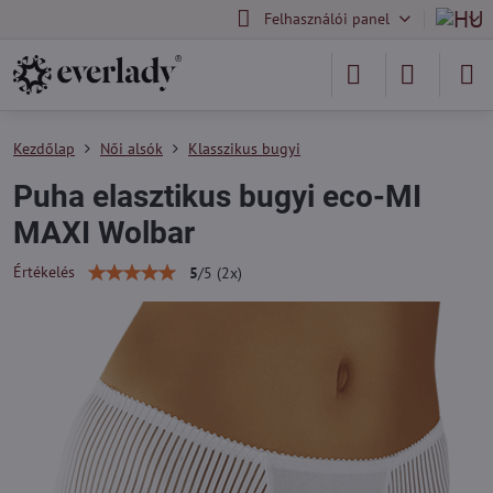
Felhasználói panel
Kezdőlap
Női alsók
Klasszikus bugyi
Puha elasztikus bugyi eco-MI
MAXI Wolbar
Értékelés
5
/
5
(
2
x)