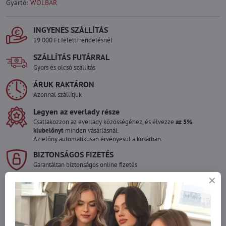
Gyártó:
WOLBAR
INGYENES SZÁLLÍTÁS
19.000 Ft feletti rendelésnél
SZÁLLÍTÁS FUTÁRRAL
Gyors és olcsó szállítás
ÁRUK RAKTÁRON
Azonnal szállítjuk
Legyen az everlady része
Csatlakozzon az everlady közösségéhez, és élvezze
az 5%
klubelőnyt
minden vásárlásnál.
Az előny automatikusan érvényesül a kosárban.
BIZTONSÁGOS FIZETÉS
Garantáltan biztonságos online fizetés
Szeretne több terméket rendelni mint
amennyi raktáron van?
Ne habozzon kapcsolatba lépni velünk, raktárra szállítjuk az árut!