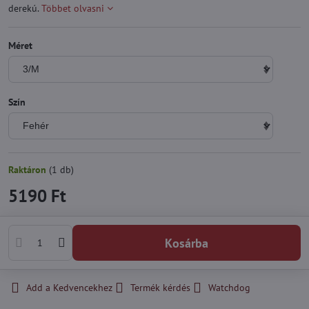
derekú.
Többet olvasni
Méret
Szín
Raktáron
(
1
db)
5190 Ft
Kosárba
Add a Kedvencekhez
Termék kérdés
Watchdog