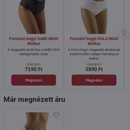
Formázó bugyi GABE MAXI
Formáló bugyi HULA MAXI
Wolbar
Wolbar
A magasabb derékrész a GABE MAXI
A HULA bugyi magasabb derekának
nadrágmodell része.
köszönhetően szépen formálja az
alakot.
Raktáron
Raktáron
7190 Ft
5890 Ft
Megnézni
Megnézni
Már megnézett áru