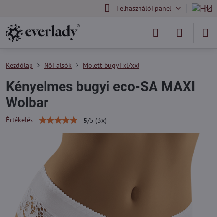
Felhasználói panel
Kezdőlap
Női alsók
Molett bugyi xl/xxl
Kényelmes bugyi eco-SA MAXI
Wolbar
Értékelés
5
/
5
(
3
x)