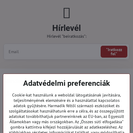
Hírlevél
Hírlevél "beiratkozás":
"Iratkozz
fel"
Minden a vásárlásról
Adatvédelmi preferenciák
Megrendelések
Cookie-kat használunk a weboldal látogatásának javítására,
teljesítményének elemzésére és a használattal kapcsolatos
adatok gyűjtésére. Harmadik féltől származó eszközöket és
Kategóriák
szolgáltatásokat használhatunk erre a célra, és az összegyűjtött
adatokat továbbíthatjuk partnereinknek az EU-ban, az Egyesült
Államokban vagy más országokban. Az „Összes süti elfogadása"
919 060 751
gombra kattintva kifejezi hozzájárulását az adatkezeléshez. Az
Hétfő - Péntek: 09:00 - 15:00 hod.
alábbiakban részletes információkat találhat, vagy módosíthatja