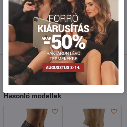
info​@everlady​.eu
Leírás
Vélemények
0
Fórum
0
Facebook
Twitter
Bluesky
Pinterest
Reddit
LinkedIn
WhatsApp
E-
mail
Hasonló modellek