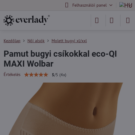
Felhasználói panel
Kezdőlap
Női alsók
Molett bugyi xl/xxl
Pamut bugyi csíkokkal eco-QI
MAXI Wolbar
Értékelés
5
/
5
(
4
x)