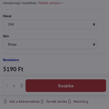
mindennapi viselethez.
Többet olvasni
Méret
Szín
Rendelésre
5190 Ft
Kosárba
Add a Kedvencekhez
Termék kérdés
Watchdog