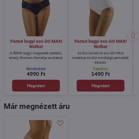
Pamut bugyi eco-DO MAXI
Pamut bugyi eco-GO MAXI
Wolbar
Wolbar
A ROMA bugyi magasabb szabású,
Az Eco kollekció eco-GO MAXI
amely finoman formálja az alakot.
modellje kiváló minőségű pamutból
készült.
Rendelésre
Raktáron
4990 Ft
5490 Ft
Megnézni
Megnézni
Már megnézett áru