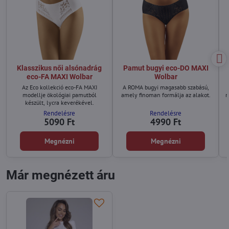
Klasszikus női alsónadrág
Pamut bugyi eco-DO MAXI
eco-FA MAXI Wolbar
Wolbar
Az Eco kollekció eco-FA MAXI
A ROMA bugyi magasabb szabású,
modellje ökológiai pamutból
amely finoman formálja az alakot.
m
készült, lycra keverékével.
Rendelésre
Rendelésre
5090 Ft
4990 Ft
Megnézni
Megnézni
Már megnézett áru