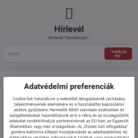
Hírlevél
Hírlevél "beiratkozás":
"Iratkozz
fel"
Minden a vásárlásról
Adatvédelmi preferenciák
Megrendelések
Cookie-kat használunk a weboldal látogatásának javítására,
teljesítményének elemzésére és a használattal kapcsolatos
adatok gyűjtésére. Harmadik féltől származó eszközöket és
Kategóriák
szolgáltatásokat használhatunk erre a célra, és az összegyűjtött
adatokat továbbíthatjuk partnereinknek az EU-ban, az Egyesült
Államokban vagy más országokban. Az „Összes süti elfogadása"
919 060 751
gombra kattintva kifejezi hozzájárulását az adatkezeléshez. Az
Hétfő - Péntek: 09:00 - 15:00 hod.
alábbiakban részletes információkat találhat, vagy módosíthatja