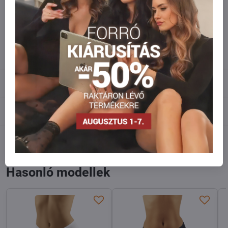
info​@everlady​.eu
Leírás
Vélemények
0
Fórum
0
Facebook
Twitter
Bluesky
Pinterest
Reddit
LinkedIn
WhatsApp
E-
mail
Hasonló modellek