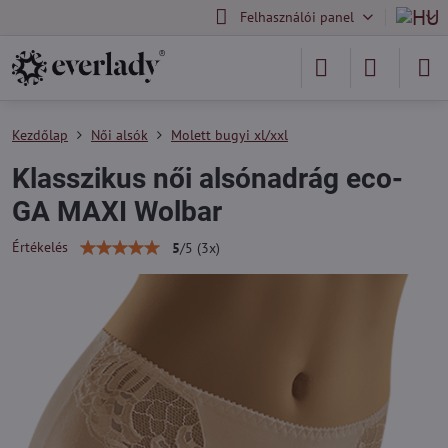
Felhasználói panel
Kezdőlap
Női alsók
Molett bugyi xl/xxl
Klasszikus női alsónadrág eco-
GA MAXI Wolbar
Értékelés
5
/
5
(
3
x)