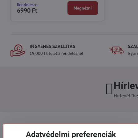
Rendelésre
Megnézni
6990 Ft
INGYENES SZÁLLÍTÁS
SZÁ
19.000 Ft feletti rendelésnél
Gyors
Hírle
Hírlevél "be
Minden a vásárlásról
Adatvédelmi preferenciák