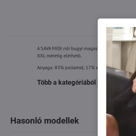
A SAVA MIDI női bugyi magasabb derekúak és na
XXL méretig elérhető.
Anyaga: 83% poliamid, 17% elasztán
Több a kategóriából
Női alsók
Hasonló modellek