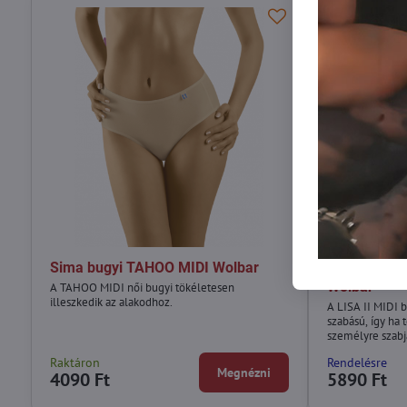
Sima bugyi TAHOO MIDI Wolbar
Magasabb nő
Wolbar
A TAHOO MIDI női bugyi tökéletesen
illeszkedik az alakodhoz.
A LISA II MIDI 
szabású, így ha t
személyre szabj
Raktáron
Rendelésre
Megnézni
4090 Ft
5890 Ft