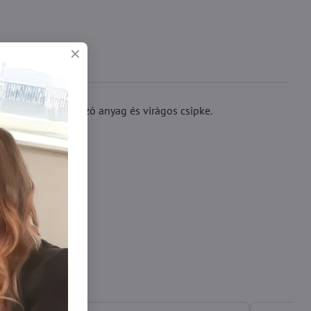
g, enyhén átlátszó anyag és virágos csipke.
ohavičky xl/xxl