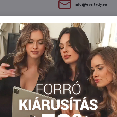
info​@everlady​.eu
Leírás
Vélemények
Fórum
0
0
gyon kényelmesek. A következőkből áll: sima és nagyon puha anya
Molett bugyi xl/xxl
Plus size nohavičky xl/xxl
Plus size n
Facebook
Twitter
Bluesky
Pinterest
Reddit
LinkedIn
WhatsApp
E-
mail