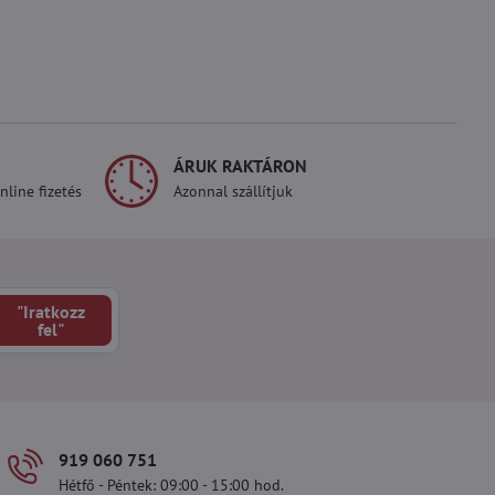
ÁRUK RAKTÁRON
line fizetés
Azonnal szállítjuk
"Iratkozz
fel"
919 060 751
Hétfő - Péntek: 09:00 - 15:00 hod.