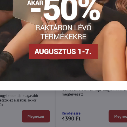
i nadrág LISA II MIDI
Klasszikus női bugyi CORA Wol
A klasszikus szabású, bájos bugyi érdekes
megtervezett.
bugyi modellje magasabb
etszik ez a szabás, akkor
ák.
Rendelésre
Megnézni
Megnéz
4390 Ft