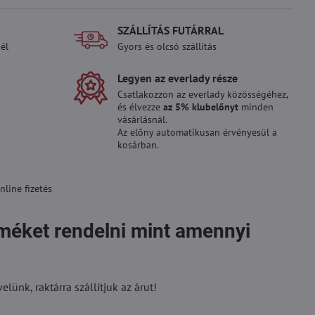
SZÁLLÍTÁS FUTÁRRAL
él
Gyors és olcsó szállítás
Legyen az everlady része
Csatlakozzon az everlady közösségéhez,
és élvezze
az 5% klubelőnyt
minden
vásárlásnál.
Az előny automatikusan érvényesül a
kosárban.
line fizetés
rméket rendelni mint amennyi
ünk, raktárra szállítjuk az árut!