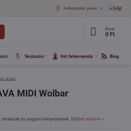
Felhasználói panel
Kosár
0 Ft
okni
Térdzokni
Női fehérneműk
Blog
yi xl/xxl
AVA MIDI Wolbar
b derekúak és nagyon kényelmesek.
Többet olvasni