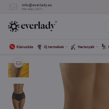
info​@everlady​.eu
Non stop ( 24/7 )
Kiárusítás
Új termékek
Harisnyák