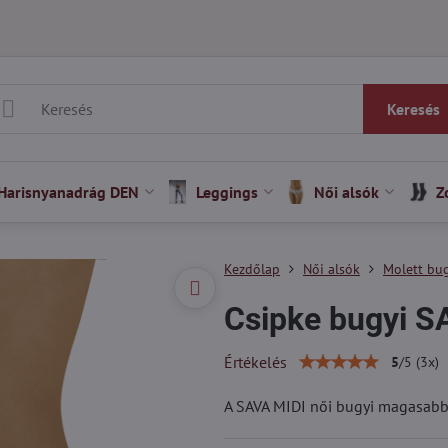
Keresés
Harisnyanadrág DEN
Leggings
Női alsók
Z
Kezdőlap
Női alsók
Molett bug
Csipke bugyi S
Értékelés
5
/
5
(
3
x)
A SAVA MIDI női bugyi magasab