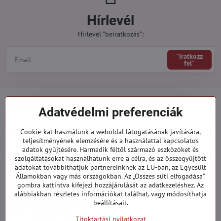
Hírlevél
Hírlevél "beiratkozás":
"Iratkozz
fel"
Minden a vásárlásról
Adatvédelmi preferenciák
Megrendelések
Cookie-kat használunk a weboldal látogatásának javítására,
teljesítményének elemzésére és a használattal kapcsolatos
adatok gyűjtésére. Harmadik féltől származó eszközöket és
Kategóriák
szolgáltatásokat használhatunk erre a célra, és az összegyűjtött
adatokat továbbíthatjuk partnereinknek az EU-ban, az Egyesült
Államokban vagy más országokban. Az „Összes süti elfogadása"
919 060 751
gombra kattintva kifejezi hozzájárulását az adatkezeléshez. Az
Hétfő - Péntek: 09:00 - 15:00 hod.
alábbiakban részletes információkat találhat, vagy módosíthatja
beállításait.
info​@everlady​.eu
Non stop ( 24/7 )
Titoktartási nyilatkozat