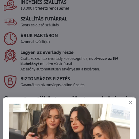
INGYENES SZÁLLÍTÁS
19.000 Ft feletti rendelésnél
SZÁLLÍTÁS FUTÁRRAL
Gyors és olcsó szállítás
ÁRUK RAKTÁRON
Azonnal szállítjuk
Legyen az everlady része
Csatlakozzon az everlady közösségéhez, és élvezze
az 5%
klubelőnyt
minden vásárlásnál.
Az előny automatikusan érvényesül a kosárban.
BIZTONSÁGOS FIZETÉS
Garantáltan biztonságos online fizetés
Szeretne több terméket rendelni mint
amennyi raktáron van?
Ne habozzon kapcsolatba lépni velünk, raktárra szállítjuk az árut!
info​@everlady​.eu