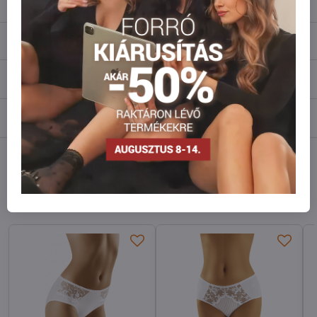
Leírás
Vélemények
0
Fórum
0
Facebook
Twitter
Bluesky
Pinterest
Reddit
LinkedIn
WhatsApp
E-
mail
Hasonló modellek