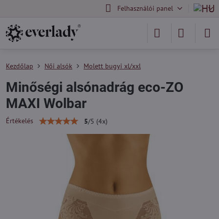
Felhasználói panel
Kezdőlap
Női alsók
Molett bugyi xl/xxl
Minőségi alsónadrág eco-ZO
MAXI Wolbar
Értékelés
5
/
5
(
4
x)