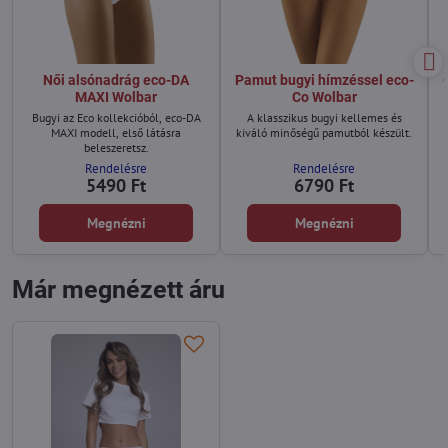
Női alsónadrág eco-DA
Pamut bugyi hímzéssel eco-
MAXI Wolbar
Co Wolbar
Bugyi az Eco kollekcióból, eco-DA
A klasszikus bugyi kellemes és
MAXI modell, első látásra
kiváló minőségű pamutból készült.
beleszeretsz.
Rendelésre
Rendelésre
5490 Ft
6790 Ft
Megnézni
Megnézni
Már megnézett áru