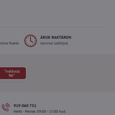
ÁRUK RAKTÁRON
line fizetés
Azonnal szállítjuk
"Iratkozz
fel"
919 060 751
Hétfő - Péntek: 09:00 - 15:00 hod.