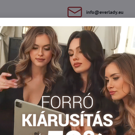
info​@everlady​.eu
Leírás
Vélemények
Fórum
0
0
sima és lapos varrású. Csinos csipkeövük van. A hátsó részen hím
Klasszikus bugyi
Klasické nohavičky
Klasické nohavičky
Facebook
Twitter
Bluesky
Pinterest
Reddit
LinkedIn
WhatsApp
E-
mail