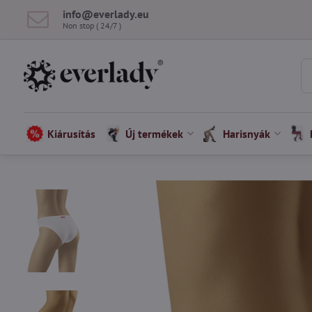
info​@everlady​.eu
Non stop ( 24/7 )
Kiárusítás
Új termékek
Harisnyák