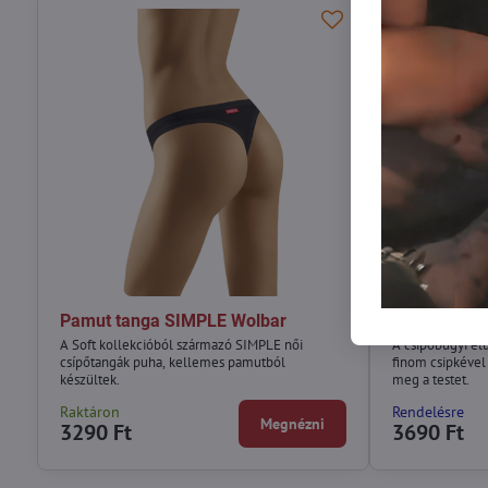
Pamut tanga SIMPLE Wolbar
Csípőbugyi
A Soft kollekcióból származó SIMPLE női
A csípőbugyi el
csípőtangák puha, kellemes pamutból
finom csipkével 
készültek.
meg a testet.
Raktáron
Rendelésre
Megnézni
3290 Ft
3690 Ft