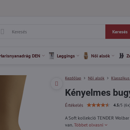
Keresés
Harisnyanadrág DEN
Leggings
Női alsók
Z
Kezdőlap
Női alsók
Klasszikus
Kényelmes bug
Értékelés
4.5
/
5
(
6
x
A Soft kollekció TENDER Wolbar 
van.
Többet olvasni