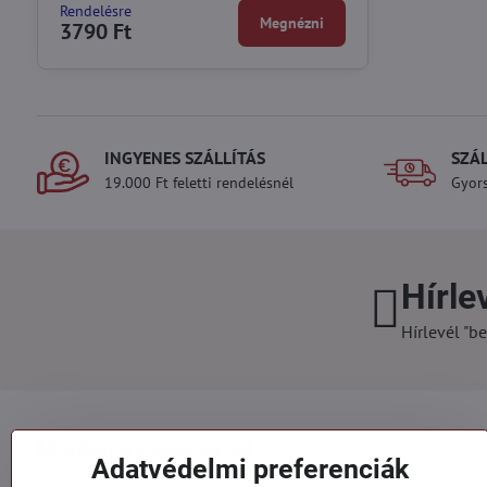
Rendelésre
Megnézni
3790 Ft
INGYENES SZÁLLÍTÁS
SZÁ
19.000 Ft feletti rendelésnél
Gyors
Hírle
Hírlevél "be
Minden a vásárlásról
Adatvédelmi preferenciák