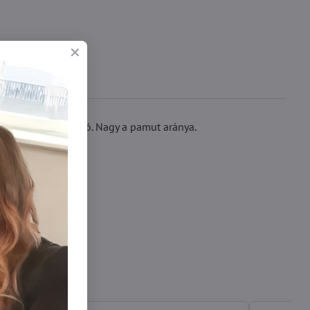
zett logó található. Nagy a pamut aránya.