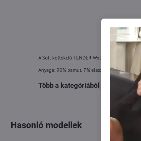
A Soft kollekció TENDER Wolbar nadrágmodellje 
Anyaga: 90% pamut, 7% elasztán, 3% poliamid
Több a kategóriából
Női alsók
Hasonló modellek