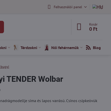
Felhasználói panel
Kosár
0 Ft
okni
Térdzokni
Női fehérneműk
Blog
 bugyi
yi TENDER Wolbar
)
nadrágmodellje sima és lapos varrású. Csinos csipkeövük