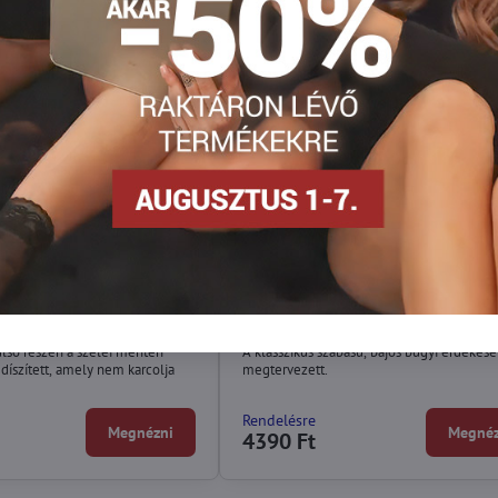
 GENTLE SOFT Wolbar
Klasszikus női bugyi CORA Wol
ülső részén a szélei mentén
A klasszikus szabású, bájos bugyi érdekes
díszített, amely nem karcolja
megtervezett.
Rendelésre
Megnézni
Megnéz
4390 Ft