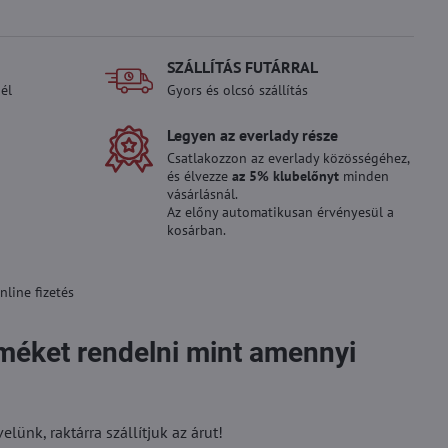
SZÁLLÍTÁS FUTÁRRAL
él
Gyors és olcsó szállítás
Legyen az everlady része
Csatlakozzon az everlady közösségéhez,
és élvezze
az 5% klubelőnyt
minden
vásárlásnál.
Az előny automatikusan érvényesül a
kosárban.
line fizetés
rméket rendelni mint amennyi
ünk, raktárra szállítjuk az árut!