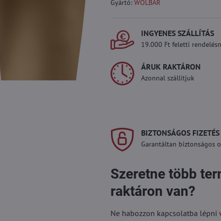
Gyártó:
WOLBAR
INGYENES SZÁLLÍTÁS
19.000 Ft feletti rendelésn
ÁRUK RAKTÁRON
Azonnal szállítjuk
BIZTONSÁGOS FIZETÉS
Garantáltan biztonságos on
Szeretne több te
raktáron van?
Ne habozzon kapcsolatba lépni vel