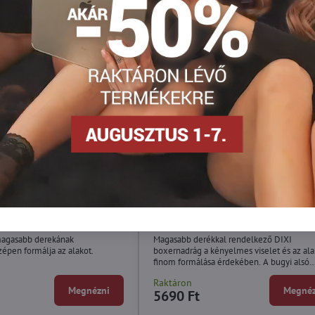
gyi HULA MAXI Wolbar
Karcsúsító boxerek DIXI Wolbar
agasabb derekának
Magasabb derékkal rendelkező DIXI
épen formálja az alakot.
boxernadrág a kényelmes viselet és az ala
finom formálása érdekében. A bugyi alsó
szegélyét díszes csipke díszíti.
Raktáron
Megnézni
Megnéz
5690 Ft