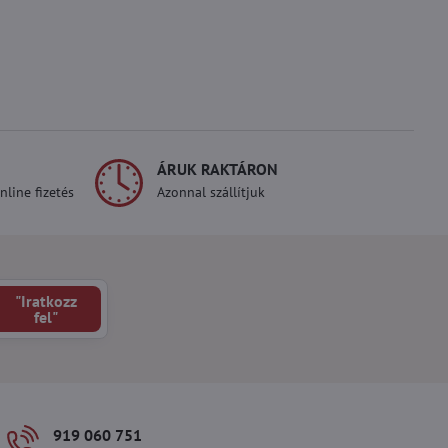
ÁRUK RAKTÁRON
line fizetés
Azonnal szállítjuk
"Iratkozz
fel"
919 060 751