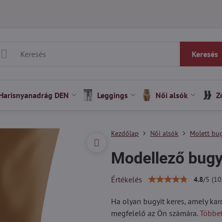
Keresés
Harisnyanadrág DEN
Leggings
Női alsók
Z
Kezdőlap
Női alsók
Molett bug
Modellező bug
Értékelés
4.8
/
5
(
10
Ha olyan bugyit keres, amely karc
megfelelő az Ön számára.
Többet