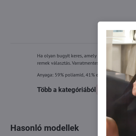
Ha olyan bugyit keres, amely karcsúsítja a hasá
remek választás. Varratmentesek, és a derékr
Anyaga: 59% poliamid, 41% elasztán
Több a kategóriából
Női alsók
Hasonló modellek