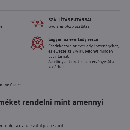
SZÁLLÍTÁS FUTÁRRAL
él
Gyors és olcsó szállítás
Legyen az everlady része
Csatlakozzon az everlady közösségéhez,
és élvezze
az 5% klubelőnyt
minden
vásárlásnál.
Az előny automatikusan érvényesül a
kosárban.
line fizetés
rméket rendelni mint amennyi
ünk, raktárra szállítjuk az árut!