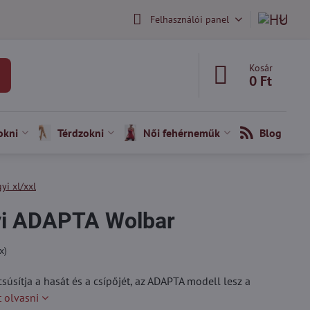
Felhasználói panel
Kosár
0 Ft
okni
Térdzokni
Női fehérneműk
Blog
yi xl/xxl
yi ADAPTA Wolbar
x)
súsítja a hasát és a csípőjét, az ADAPTA modell lesz a
 olvasni