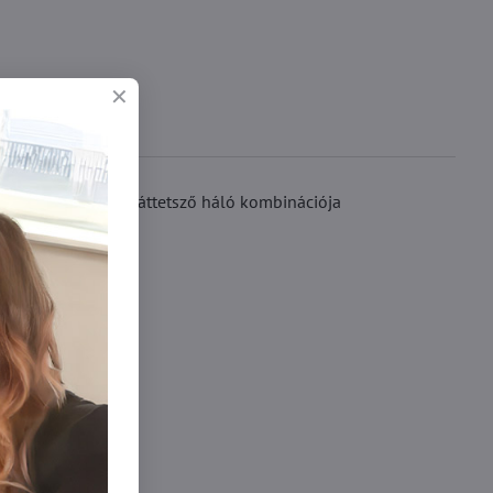
 A sima anyag és az áttetsző háló kombinációja
rdekében.
ohavičky xl/xxl