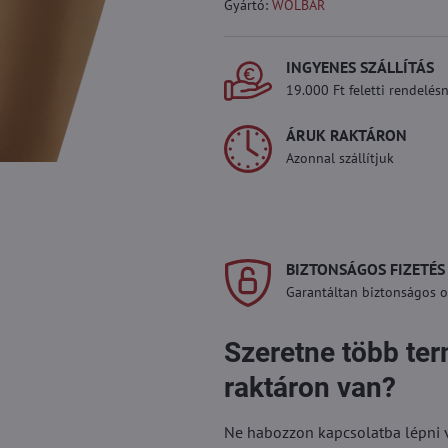
Gyártó:
WOLBAR
INGYENES SZÁLLÍTÁS
19.000 Ft feletti rendelésn
ÁRUK RAKTÁRON
Azonnal szállítjuk
BIZTONSÁGOS FIZETÉS
Garantáltan biztonságos on
Szeretne több te
raktáron van?
Ne habozzon kapcsolatba lépni vel