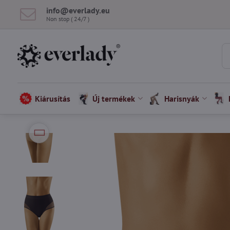
info​@everlady​.eu
Non stop ( 24/7 )
Kiárusítás
Új termékek
Harisnyák