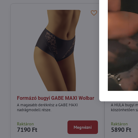
Formázó bugyi GABE MAXI Wolbar
Formáló bu
A magasabb derékrész a GABE MAXI
A HULA bugyi m
nadrágmodell része.
köszönhetően sz
Raktáron
Raktáron
Megnézni
7190 Ft
5890 Ft