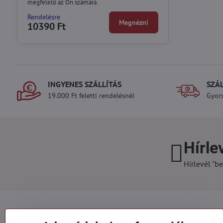
megfelelő az Ön számára.
Rendelésre
Megnézni
10390 Ft
INGYENES SZÁLLÍTÁS
SZÁ
19.000 Ft feletti rendelésnél
Gyors
Hírle
Hírlevél "be
Minden a vásárlásról