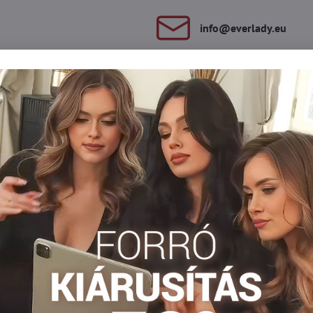
info​@everlady​.eu
Leírás
Vélemények
Fórum
0
0
t és a csípőjét, az ADAPTA modell lesz a megfelelő az Ön számára.
észben szélesebb gumival rendelkeznek a még nagyobb kényelem é
Molett bugyi xl/xxl
Plus size nohavičky xl/xxl
Plus size n
Facebook
Twitter
Bluesky
Pinterest
Reddit
LinkedIn
WhatsApp
E-
mail