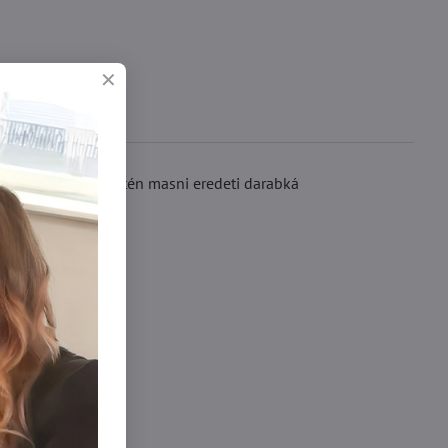
 csipke és a kis szatén masni eredeti darabká