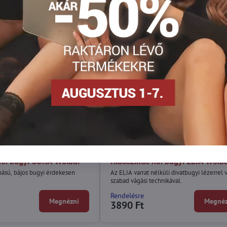
női bugyi CORA Wolbar
Klasszikus női bugyi ELIA Wolb
abású, bájos bugyi érdekesen
Az ELIA varrat nélküli divatbugyi lézerrel 
szabad vágási technikával.
Rendelésre
Megnézni
Megnéz
3890 Ft