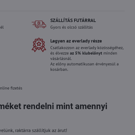
SZÁLLÍTÁS FUTÁRRAL
él
Gyors és olcsó szállítás
Legyen az everlady része
Csatlakozzon az everlady közösségéhez,
és élvezze
az 5% klubelőnyt
minden
vásárlásnál.
Az előny automatikusan érvényesül a
kosárban.
line fizetés
rméket rendelni mint amennyi
ünk, raktárra szállítjuk az árut!