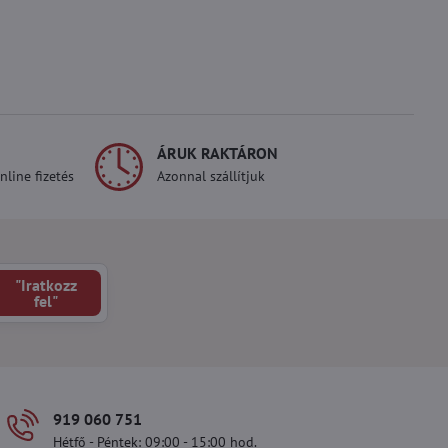
ÁRUK RAKTÁRON
line fizetés
Azonnal szállítjuk
"Iratkozz
fel"
919 060 751
Hétfő - Péntek: 09:00 - 15:00 hod.