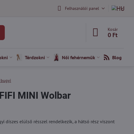
Felhasználói panel
Kosár
0 Ft
okni
Térdzokni
Női fehérneműk
Blog
 bugyi
FIFI MINI Wolbar
yi díszes elülső résszel rendelkezik, a hátsó rész viszont