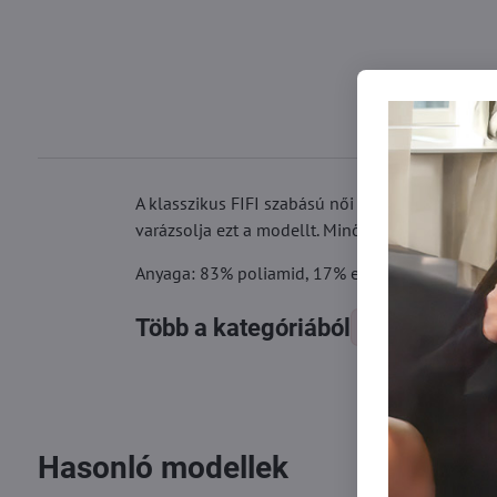
A klasszikus FIFI szabású női bugyi díszes elüls
varázsolja ezt a modellt. Minőségi anyag, elaszt
Anyaga: 83% poliamid, 17% elasztán
Több a kategóriából
Női alsók
Hasonló modellek