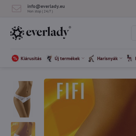
info​@everlady​.eu
Non stop ( 24/7 )
Kiárusítás
Új termékek
Harisnyák