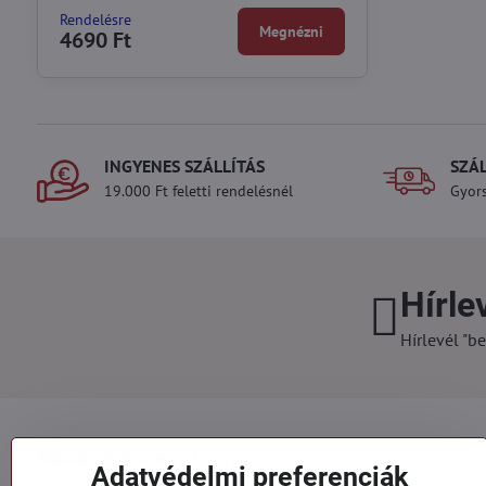
Rendelésre
Megnézni
4690 Ft
INGYENES SZÁLLÍTÁS
SZÁ
19.000 Ft feletti rendelésnél
Gyors
Hírle
Hírlevél "be
Minden a vásárlásról
Adatvédelmi preferenciák