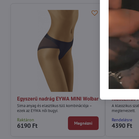
Egyszerű nadrág EYWA MINI Wolbar
Klasszikus 
Sima anyag és elasztikus tüll kombinációja –
A klasszikus sz
ezek az EYWA női bugyi.
megtervezett.
Raktáron
Rendelésre
Megnézni
6190 Ft
4390 Ft