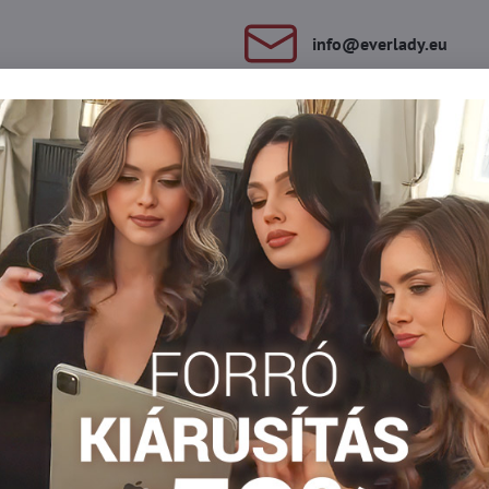
info​@everlady​.eu
Leírás
Vélemények
Fórum
0
0
ő résszel rendelkezik, a hátsó rész viszont egyszerű, sima. A díszes
ikus mikroszálas része.
Klasszikus bugyi
Klasické nohavičky
Klasické nohavičky
Facebook
Twitter
Bluesky
Pinterest
Reddit
LinkedIn
WhatsApp
E-
mail