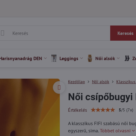
Keresés
Harisnyanadrág DEN
Leggings
Női alsók
Z
Kezdőlap
Női alsók
Klasszikus
Női csípőbugyi 
Értékelés
5
/
5
(
7
x)
A klasszikus FIFI szabású női bug
egyszerű, sima.
Többet olvasni