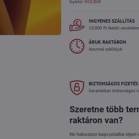
Gyártó:
WOLBAR
INGYENES SZÁLLÍTÁS
19.000 Ft feletti rendelésn
ÁRUK RAKTÁRON
Azonnal szállítjuk
BIZTONSÁGOS FIZETÉS
Garantáltan biztonságos on
Szeretne több te
raktáron van?
Ne habozzon kapcsolatba lépni vel