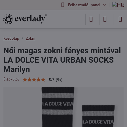
Felhasználói panel
Kezdőlap
Zokni
Női magas zokni fényes mintával
LA DOLCE VITA URBAN SOCKS
Marilyn
Értékelés
5
/
5
(
9
x)