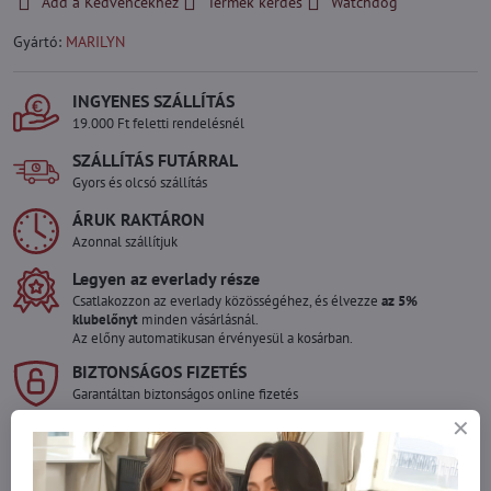
Add a Kedvencekhez
Termék kérdés
Watchdog
Gyártó:
MARILYN
INGYENES SZÁLLÍTÁS
19.000 Ft feletti rendelésnél
SZÁLLÍTÁS FUTÁRRAL
Gyors és olcsó szállítás
ÁRUK RAKTÁRON
Azonnal szállítjuk
Legyen az everlady része
Csatlakozzon az everlady közösségéhez, és élvezze
az 5%
klubelőnyt
minden vásárlásnál.
Az előny automatikusan érvényesül a kosárban.
BIZTONSÁGOS FIZETÉS
Garantáltan biztonságos online fizetés
Szeretne több terméket rendelni mint
amennyi raktáron van?