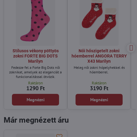
Stílusos vékony pöttyös
Női hőszigetelt zokni
zokni FORTE BIG DOTS
hóemberrel ANGORA TERRY
Marilyn
X43 Marilyn
Fedezze fel a Forte Big Dots női
Meleg női zokni hópelyhekkel és
zoknikat, amelyek az eleganciát a
hóemberrel.
funkcionalitással ötvözik.
Raktáron
Raktáron
1290 Ft
3190 Ft
Megnézni
Megnézni
Már megnézett áru