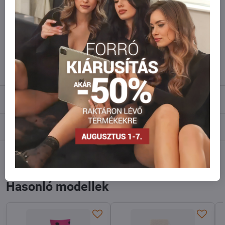
Ne habozzon kapcsolatba lépni velünk, raktárra szállítjuk az árut!
info​@everlady​.eu
Leírás
Vélemények
0
Fórum
0
Facebook
Twitter
Bluesky
Pinterest
Reddit
LinkedIn
WhatsApp
E-
mail
Hasonló modellek