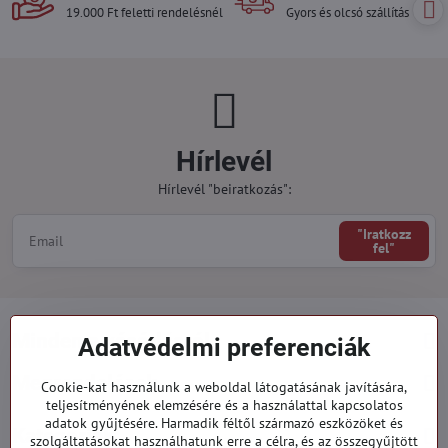
19.000 Ft feletti rendelésnél
Gyors és olcsó szállítás
Hírlevél
Hírlevél "beiratkozás":
"Iratkozz
fel"
Minden a vásárlásról
Adatvédelmi preferenciák
Megrendelések
Cookie-kat használunk a weboldal látogatásának javítására,
teljesítményének elemzésére és a használattal kapcsolatos
adatok gyűjtésére. Harmadik féltől származó eszközöket és
Kategóriák
szolgáltatásokat használhatunk erre a célra, és az összegyűjtött