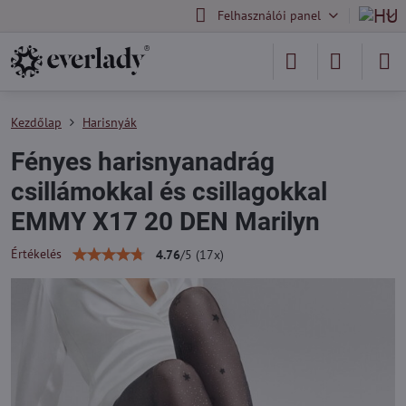
Felhasználói panel
Kezdőlap
Harisnyák
Fényes harisnyanadrág
csillámokkal és csillagokkal
EMMY X17 20 DEN Marilyn
Értékelés
4.76
/
5
(
17
x)