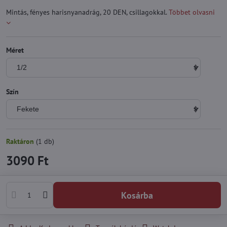
Mintás, fényes harisnyanadrág, 20 DEN, csillagokkal.
Többet olvasni
Méret
Szín
Raktáron
(
1
db)
3090 Ft
Kosárba