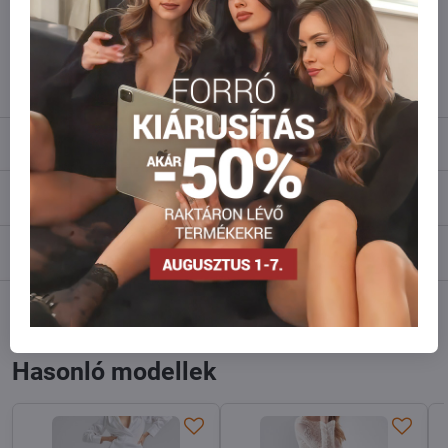
Ne habozzon kapcsolatba lépni velünk, raktárra szállítjuk az árut!
info​@everlady​.eu
Leírás
Vélemények
0
Fórum
0
Facebook
Twitter
Bluesky
Pinterest
Reddit
LinkedIn
WhatsApp
E-
mail
Hasonló modellek