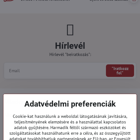
Hírlevél
Hírlevél "beiratkozás":
"Iratkozz
fel"
Minden a vásárlásról
Adatvédelmi preferenciák
Megrendelések
Cookie-kat használunk a weboldal látogatásának javítására,
teljesítményének elemzésére és a használattal kapcsolatos
adatok gyűjtésére. Harmadik féltől származó eszközöket és
Kategóriák
szolgáltatásokat használhatunk erre a célra, és az összegyűjtött
adatokat továbbíthatjuk partnereinknek az EU-ban, az Egyesült