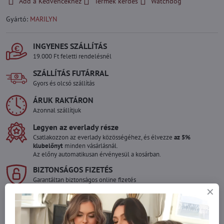
Add a Kedvencekhez
Termék kérdés
Watchdog
Gyártó:
MARILYN
INGYENES SZÁLLÍTÁS
19.000 Ft feletti rendelésnél
SZÁLLÍTÁS FUTÁRRAL
Gyors és olcsó szállítás
ÁRUK RAKTÁRON
Azonnal szállítjuk
Legyen az everlady része
Csatlakozzon az everlady közösségéhez, és élvezze
az 5%
klubelőnyt
minden vásárlásnál.
Az előny automatikusan érvényesül a kosárban.
BIZTONSÁGOS FIZETÉS
Garantáltan biztonságos online fizetés
Szeretne több terméket rendelni mint
amennyi raktáron van?