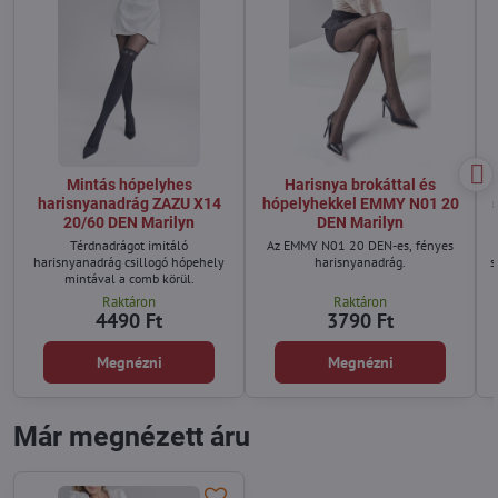
Mintás hópelyhes
Harisnya brokáttal és
harisnyanadrág ZAZU X14
hópelyhekkel EMMY N01 20
20/60 DEN Marilyn
DEN Marilyn
Térdnadrágot imitáló
Az EMMY N01 20 DEN-es, fényes
harisnyanadrág csillogó hópehely
harisnyanadrág.
s
mintával a comb körül.
Raktáron
Raktáron
4490 Ft
3790 Ft
Megnézni
Megnézni
Már megnézett áru