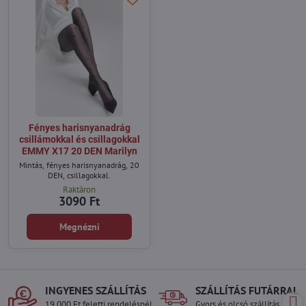
Fényes harisnyanadrág
csillámokkal és csillagokkal
EMMY X17 20 DEN Marilyn
Mintás, fényes harisnyanadrág, 20
DEN, csillagokkal.
Raktáron
3090 Ft
Megnézni
INGYENES SZÁLLÍTÁS
SZÁLLÍTÁS FUTÁRRAL
19.000 Ft feletti rendelésnél
Gyors és olcsó szállítás