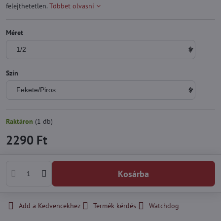
felejthetetlen.
Többet olvasni
Méret
Szín
Raktáron
(
1
db)
2290 Ft
Kosárba
Add a Kedvencekhez
Termék kérdés
Watchdog