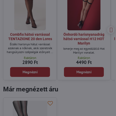
Combfix hátsó varrással
Önhordó harisnyanadrág
TENTAZIONE 20 den Lores
hátsó varrással H12 HOT
h
Marilyn
Érzéki harisnya hátul varrással
azoknak a nőknek, akik szeretnék
Ismerje meg az egyedülálló Hot
hangsúlyozni szépségük előnyeit és
Marilyn vonalat.
... optikailag meghosszabbítani
Raktáron
Raktáron
lábukat.
2890 Ft
4490 Ft
Megnézni
Megnézni
Már megnézett áru