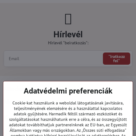
Hírlevél
Hírlevél "beiratkozás":
"Iratkozz
fel"
Minden a vásárlásról
Adatvédelmi preferenciák
Megrendelések
Cookie-kat használunk a weboldal látogatásának javítására,
teljesítményének elemzésére és a használattal kapcsolatos
adatok gyűjtésére. Harmadik féltől származó eszközöket és
Kategóriák
szolgáltatásokat használhatunk erre a célra, és az összegyűjtött
adatokat továbbíthatjuk partnereinknek az EU-ban, az Egyesült
Államokban vagy más országokban. Az „Összes süti elfogadása"
919 060 751
gombra kattintva kifejezi hozzájárulását az adatkezeléshez. Az