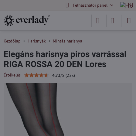
Felhasználói panel
Kezdőlap
Harisnyák
Mintás harisnya
Elegáns harisnya piros varrással
RIGA ROSSA 20 DEN Lores
Értékelés
4.73
/
5
(
22
x)