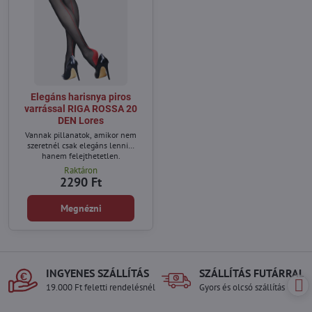
Elegáns harisnya piros
varrással RIGA ROSSA 20
DEN Lores
Vannak pillanatok, amikor nem
szeretnél csak elegáns lenni…
hanem felejthetetlen.
Raktáron
2290 Ft
Megnézni
INGYENES SZÁLLÍTÁS
SZÁLLÍTÁS FUTÁRRAL
19.000 Ft feletti rendelésnél
Gyors és olcsó szállítás