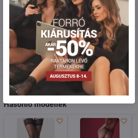
info​@everlady​.eu
Leírás
Vélemények
0
Fórum
0
Facebook
Twitter
Bluesky
Pinterest
Reddit
LinkedIn
WhatsApp
E-
mail
Hasonló modellek