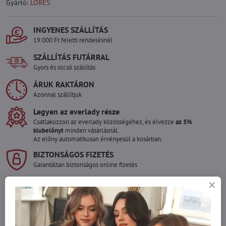
Gyártó:
LORES
INGYENES SZÁLLÍTÁS
19.000 Ft feletti rendelésnél
SZÁLLÍTÁS FUTÁRRAL
Gyors és olcsó szállítás
ÁRUK RAKTÁRON
Azonnal szállítjuk
Legyen az everlady része
Csatlakozzon az everlady közösségéhez, és élvezze
az 5%
klubelőnyt
minden vásárlásnál.
Az előny automatikusan érvényesül a kosárban.
BIZTONSÁGOS FIZETÉS
Garantáltan biztonságos online fizetés
Szeretne több terméket rendelni mint
amennyi raktáron van?
Ne habozzon kapcsolatba lépni velünk, raktárra szállítjuk az árut!