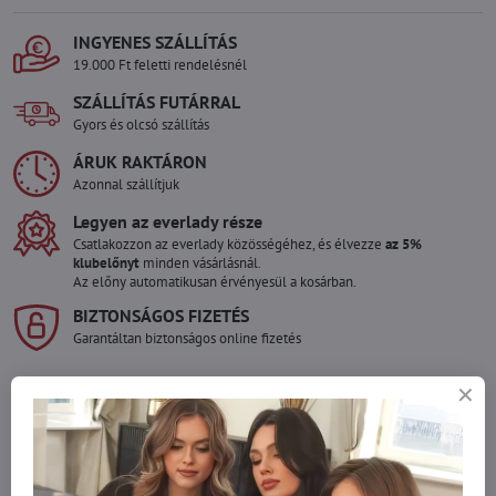
INGYENES SZÁLLÍTÁS
19.000 Ft feletti rendelésnél
SZÁLLÍTÁS FUTÁRRAL
Gyors és olcsó szállítás
ÁRUK RAKTÁRON
Azonnal szállítjuk
Legyen az everlady része
Csatlakozzon az everlady közösségéhez, és élvezze
az 5%
klubelőnyt
minden vásárlásnál.
Az előny automatikusan érvényesül a kosárban.
BIZTONSÁGOS FIZETÉS
Garantáltan biztonságos online fizetés
Szeretne több terméket rendelni mint
amennyi raktáron van?
Ne habozzon kapcsolatba lépni velünk, raktárra szállítjuk az árut!