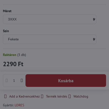
Méret
Szín
Raktáron
(
3
db)
2290 Ft
Kosárba
Add a Kedvencekhez
Termék kérdés
Watchdog
Gyártó:
LORES