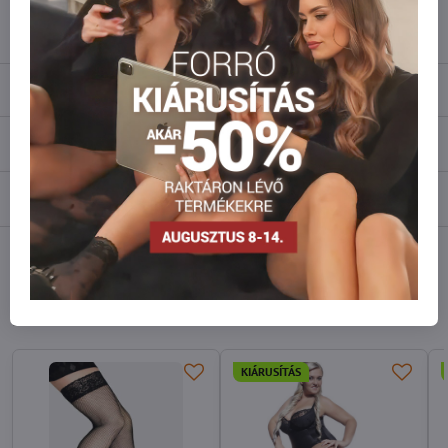
info​@everlady​.eu
Leírás
Vélemények
0
Fórum
0
Facebook
Twitter
Bluesky
Pinterest
Reddit
LinkedIn
WhatsApp
E-
mail
Hasonló modellek
KIÁRUSÍTÁS