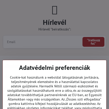
Hírlevél
Hírlevél "beiratkozás":
"Iratkozz
fel"
Minden a vásárlásról
Adatvédelmi preferenciák
Megrendelések
Cookie-kat használunk a weboldal látogatásának javítására,
teljesítményének elemzésére és a használattal kapcsolatos
adatok gyűjtésére. Harmadik féltől származó eszközöket és
Kategóriák
szolgáltatásokat használhatunk erre a célra, és az összegyűjtött
adatokat továbbíthatjuk partnereinknek az EU-ban, az Egyesült
Államokban vagy más országokban. Az „Összes süti elfogadása"
919 060 751
gombra kattintva kifejezi hozzájárulását az adatkezeléshez. Az
Hétfő - Péntek: 09:00 - 15:00 hod.
alábbiakban részletes információkat találhat, vagy módosíthatja