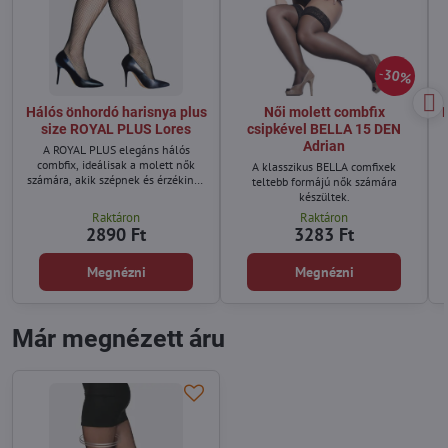
30%
Hálós önhordó harisnya plus
Női molett combfix
size ROYAL PLUS Lores
csipkével BELLA 15 DEN
Adrian
A ROYAL PLUS elegáns hálós
combfix, ideálisak a molett nők
A klasszikus BELLA comfixek
számára, akik szépnek és érzékinek
teltebb formájú nők számára
akarják érezni magukat.
készültek.
Raktáron
Raktáron
2890 Ft
3283 Ft
Megnézni
Megnézni
Már megnézett áru