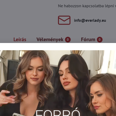
Ne habozzon kapcsolatba lépni vel
info​@everlady​.eu
Leírás
Vélemények
Fórum
0
0
 harisnyakollekciót mutatunk be, melynek motívuma az ikonikus é
utcai graffitije ihlette. Érezze a város ritmusát, és alkossa meg s
ivágással, kényelmes elasztikus derékpánttal és láthatatlan orrerő
amut
nya 15-20 DEN-es
Harisnyanadrág DEN
Vzorované pančuch