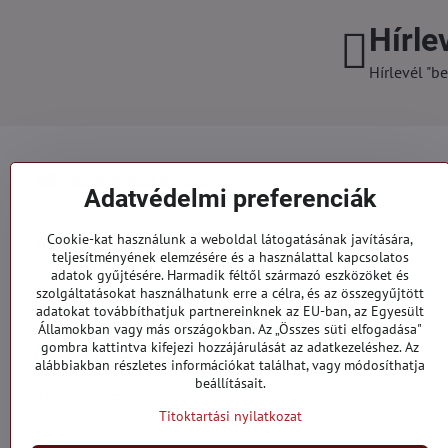
Hírle
Hírlevél "be
Minden a vásárlásról
Adatvédelmi preferenciák
Szállítás és fizetés
Cookie-kat használunk a weboldal látogatásának javítására,
Általános szerződési feltételek
teljesítményének elemzésére és a használattal kapcsolatos
Személyes adatok védelme
adatok gyűjtésére. Harmadik féltől származó eszközöket és
Reklamációs űrlap
szolgáltatásokat használhatunk erre a célra, és az összegyűjtött
Kapcsolatt
adatokat továbbíthatjuk partnereinknek az EU-ban, az Egyesült
Államokban vagy más országokban. Az „Összes süti elfogadása"
gombra kattintva kifejezi hozzájárulását az adatkezeléshez. Az
Megrendelések
alábbiakban részletes információkat találhat, vagy módosíthatja
beállításait.
A megrendelés állapota
Titoktartási nyilatkozat