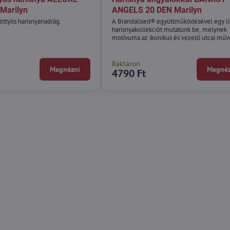
Marilyn
ANGELS 20 DEN Marilyn
öttyös harisnyanadrág.
A Brandalised® együttműködésével egy li
harisnyakollekciót mutatunk be, melynek
motívuma az ikonikus és vezető utcai műv
Banksy munkái.
Raktáron
Megnézni
Megnéz
4790 Ft