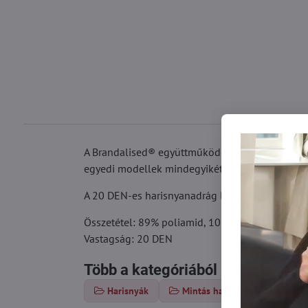
A Brandalised® együttműködésével egy limitált
egyedi modellek mindegyikét a világ leghíresebb 
A 20 DEN-es harisnyanadrág lapos varrású, kis k
Összetétel: 89% poliamid, 10% elasztán, 1% p
Vastagság: 20 DEN
Több a kategóriából
Harisnyák
Mintás harisnya
Haris