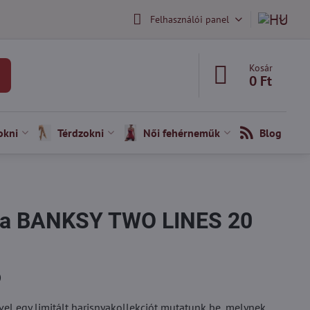
Felhasználói panel
Kosár
0 Ft
okni
Térdzokni
Női fehérneműk
Blog
nya BANKSY TWO LINES 20
)
l egy limitált harisnyakollekciót mutatunk be, melynek