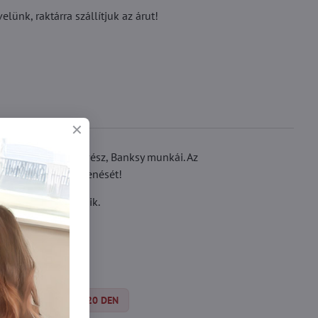
ünk, raktárra szállítjuk az árut!
s vezető utcai művész, Banksy munkái. Az
aját eredeti megjelenését!
sítéssel rendelkezik.
y
Silonky 15-20 DEN