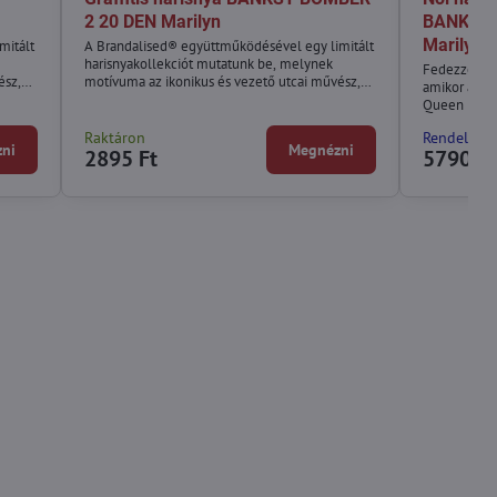
2 20 DEN Marilyn
BANKSY 
Marilyn
mitált
A Brandalised® együttműködésével egy limitált
harisnyakollekciót mutatunk be, melynek
Fedezze fel 
ész,
motívuma az ikonikus és vezető utcai művész,
amikor a Ba
Banksy munkái.
Queen kolle
választja.
Raktáron
Rendelésre
ni
Megnézni
2895 Ft
5790 Ft