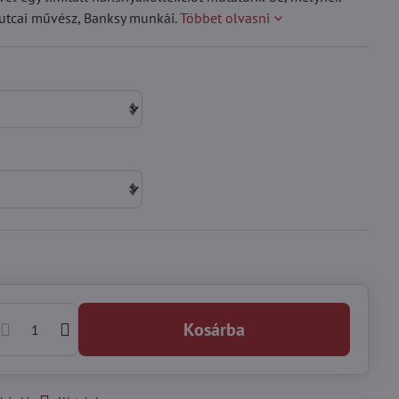
utcai művész, Banksy munkái.
Többet olvasni
Kosárba