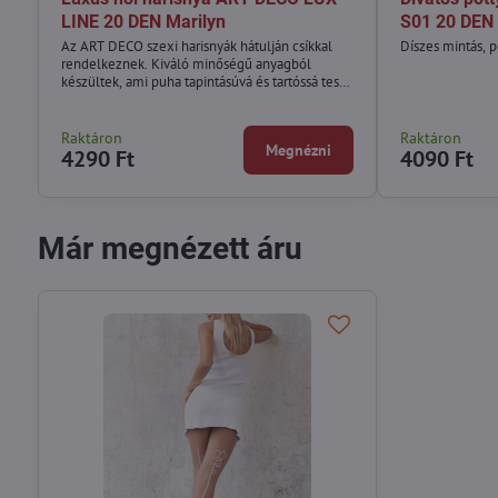
LINE 20 DEN Marilyn
S01 20 DEN 
Az ART DECO szexi harisnyák hátulján csíkkal
Díszes mintás, p
rendelkeznek. Kiváló minőségű anyagból
készültek, ami puha tapintásúvá és tartóssá teszi
őket.
Raktáron
Raktáron
Megnézni
4290 Ft
4090 Ft
Már megnézett áru