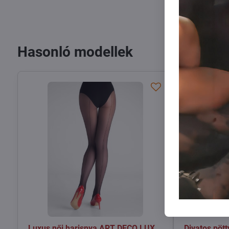
Hasonló modellek
Luxus női harisnya ART DECO LUX
Divatos pöt