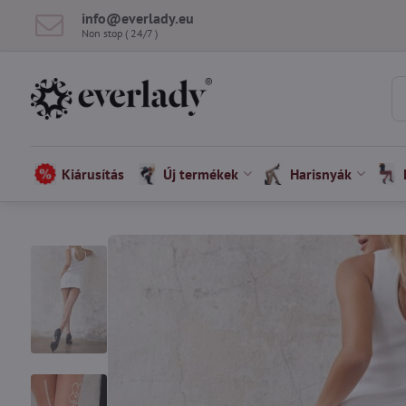
info​@everlady​.eu
Non stop ( 24/7 )
Kiárusítás
Új termékek
Harisnyák