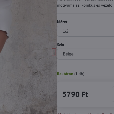
motívuma az ikonikus és vezető 
Méret
Szín
Raktáron
(
1
db)
5790 Ft