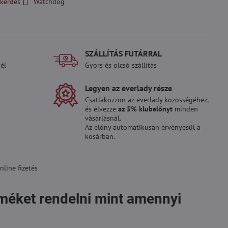
kérdés
Watchdog
SZÁLLÍTÁS FUTÁRRAL
él
Gyors és olcsó szállítás
Legyen az everlady része
Csatlakozzon az everlady közösségéhez,
és élvezze
az 5% klubelőnyt
minden
vásárlásnál.
Az előny automatikusan érvényesül a
kosárban.
line fizetés
rméket rendelni mint amennyi