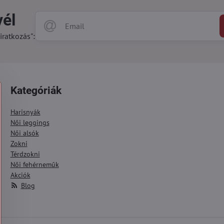
vél
iratkozás":
Kategóriák
Harisnyák
Női leggings
Női alsók
Zokni
Térdzokni
Női fehérneműk
Akciók
Blog