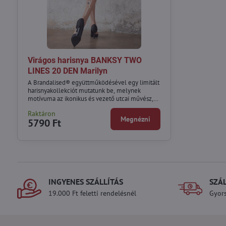
Virágos harisnya BANKSY TWO
LINES 20 DEN Marilyn
A Brandalised® együttműködésével egy limitált
harisnyakollekciót mutatunk be, melynek
motívuma az ikonikus és vezető utcai művész,
Banksy munkái.
Raktáron
Megnézni
5790 Ft
INGYENES SZÁLLÍTÁS
SZÁ
19.000 Ft feletti rendelésnél
Gyors