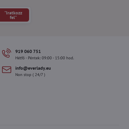
"Iratkozz
fel"
919 060 751
Hétfő - Péntek: 09:00 - 15:00 hod.
info​@everlady​.eu
Non stop ( 24/7 )