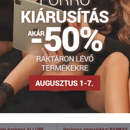
Facebook
Twitter
Bluesky
Pinterest
Reddit
LinkedIn
WhatsApp
E-
mail
työs harisnya ALLURE
Harisnya angyalokkal BANKSY