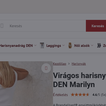
Keresés
Harisnyanadrág DEN
Leggings
Női alsók
Z
Kezdőlap
Harisnyák
Virágos haris
DEN Marilyn
Értékelés
4.6
/
5
(
5
x
A Brandalised® együttműködéséve