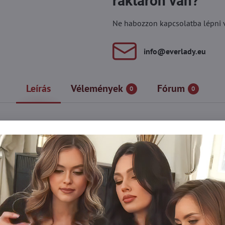
raktáron van?
Ne habozzon kapcsolatba lépni vel
info​@everlady​.eu
Leírás
Vélemények
Fórum
0
0
elleni küzdelmet és megszünteti a fáradt lábak érzését – ezért i
 egész napos munka után is, és nap mint nap megfigyelheti a nara
ély és a stratégiai helyeken található láthatatlan megerősítések l
arcsúsító hatást és a lenyűgöző kényelmet!
őr elleni küzdelemben segítő harisnyanadrág a comb felső részének
e állítható. alsó rész.