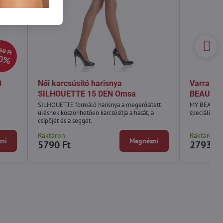
90 Ft
0%
0
Női karcsúsító harisnya
Varrat né
SILHOUETTE 15 DEN Omsa
BEAUTY 
SILHOUETTE formáló harisnya a megerősített
MY BEAUTY h
ülésnek köszönhetően karcsúsítja a hasát, a
speciális te
csípőjét és a seggét.
Raktáron
Raktáron
ni
Megnézni
5790 Ft
2793 Ft