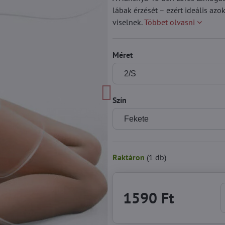
lábak érzését – ezért ideális az
viselnek.
Többet olvasni
Méret
Szín
Raktáron
(
1
db)
1590 Ft