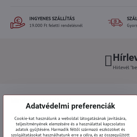
INGYENES SZÁLLÍTÁS
SZÁ
19.000 Ft feletti rendelésnél
Gyors
Hírle
Hírlevél "be
Minden a vásárlásról
Adatvédelmi preferenciák
Szállítás és fizetés
Cookie-kat használunk a weboldal látogatásának javítására,
Általános szerződési feltételek
teljesítményének elemzésére és a használattal kapcsolatos
Személyes adatok védelme
adatok gyűjtésére. Harmadik féltől származó eszközöket és
Reklamációs űrlap
szolgáltatásokat használhatunk erre a célra, és az összegyűjtött