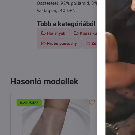
Összetétel: 92% poliamid, 8% elasztán
Vastagság: 40 DEN
Több a kategóriából
Harisnyák
Klasszikus harisnya
Va
Hrubé pančuchy
Zdravotné pančuchy
Hasonló modellek
KIÁRUSÍTÁS