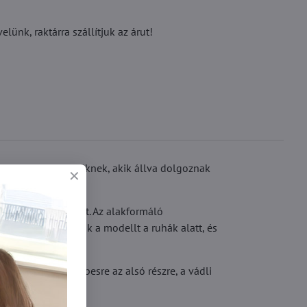
ünk, raktárra szállítjuk az árut!
deális azoknak a nőknek, akik állva dolgoznak
ncsbőr csökkenését. Az alakformáló
áthatatlanná teszik a modellt a ruhák alatt, és
 fényétől a közepesre az alsó részre, a vádli