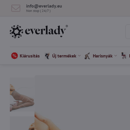
info​@everlady​.eu
Non stop ( 24/7 )
Kiárusítás
Új termékek
Harisnyák