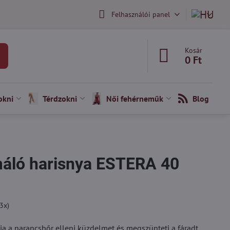
Felhasználói panel
Kosár
0 Ft
okni
Térdzokni
Női fehérneműk
Blog
rmáló harisnya ESTERA 40
3
x)
ja a narancsbőr elleni küzdelmet és megszünteti a fáradt