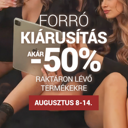
stag harisnya
Alakformáló harisnya
Harisnya 30-40 DEN-e
Silonky 30-40 DEN
Facebook
Twitter
Bluesky
Pinterest
Reddit
LinkedIn
WhatsApp
E-
mail
KIÁRUSÍTÁS