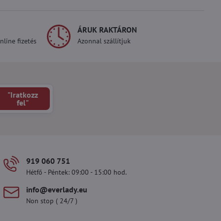
ÁRUK RAKTÁRON
line fizetés
Azonnal szállítjuk
"Iratkozz
fel"
919 060 751
Hétfő - Péntek: 09:00 - 15:00 hod.
info​@everlady​.eu
Non stop ( 24/7 )