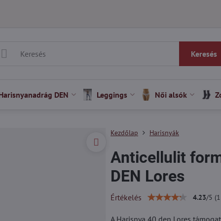
Keresés
Harisnyanadrág DEN
Leggings
Női alsók
Z
Kezdőlap
Harisnyák
Anticellulit fo
DEN Lores
Értékelés
4.23
/
5
(
1
A Harisnya 40 den Lores támogat