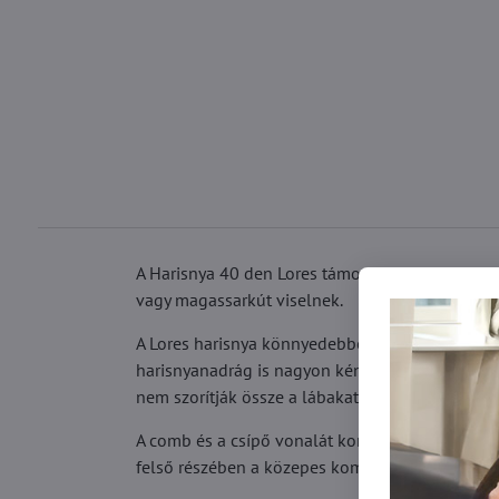
A Harisnya 40 den Lores támogatja a narancsbőr 
vagy magassarkút viselnek.
A Lores harisnya könnyedebbé teszi a lábát egy
harisnyanadrág is nagyon kényelmes. A puha szeg
nem szorítják össze a lábakat, és élvezheti a k
A comb és a csípő vonalát korrigáló, a narancsb
felső részében a közepes kompresszióra, az erősr