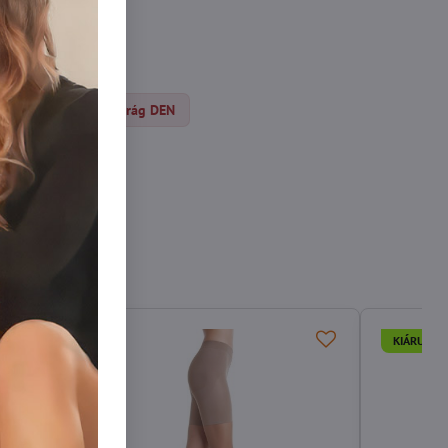
s
Harisnyanadrág DEN
KIÁRUSÍTÁ