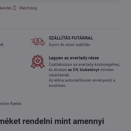
kérdés
Watchdog
SZÁLLÍTÁS FUTÁRRAL
él
Gyors és olcsó szállítás
Legyen az everlady része
Csatlakozzon az everlady közösségéhez,
és élvezze
az 5% klubelőnyt
minden
vásárlásnál.
Az előny automatikusan érvényesül a
kosárban.
line fizetés
rméket rendelni mint amennyi