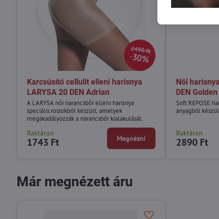
2490 Ft
30%
Karcsúsító cellulit elleni harisnya
Női harisny
LARYSA 20 DEN Adrian
DEN Golden
A LARYSA női narancsbőr elleni harisnya
Soft REPOSE har
speciális rostokból készült, amelyek
anyagból készül
megakadályozzák a narancsbőr kialakulását.
Raktáron
Raktáron
Megnézni
1743 Ft
2890 Ft
Már megnézett áru