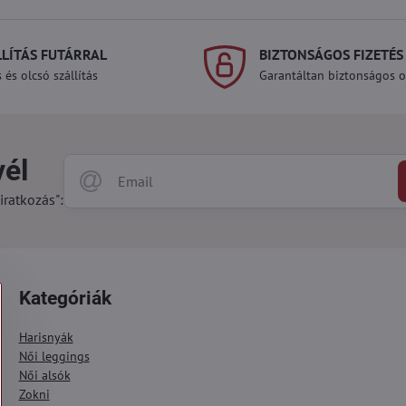
LLÍTÁS FUTÁRRAL
BIZTONSÁGOS FIZETÉS
 és olcsó szállítás
Garantáltan biztonságos on
vél
iratkozás":
Kategóriák
Harisnyák
Női leggings
Női alsók
Zokni