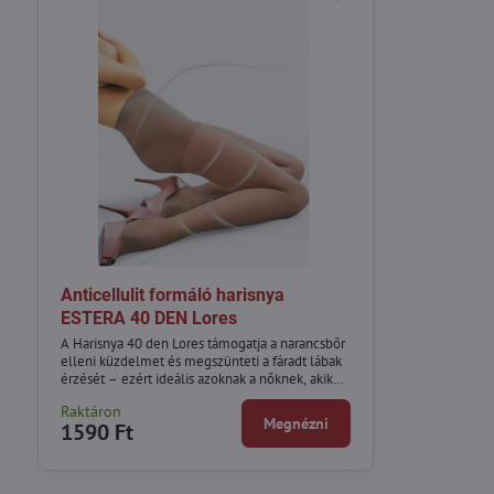
Anticellulit formáló harisnya
ESTERA 40 DEN Lores
A Harisnya 40 den Lores támogatja a narancsbőr
elleni küzdelmet és megszünteti a fáradt lábak
érzését – ezért ideális azoknak a nőknek, akik
állva dolgoznak vagy magassarkút viselnek.
Raktáron
Megnézni
1590 Ft