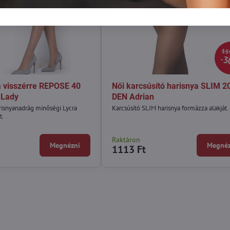
15
3
a visszérre REPOSE 40
Női karcsúsító harisnya SLIM 2
 Lady
DEN Adrian
isnyanadrág minőségi Lycra
Karcsúsító SLIM harisnya formázza alakját.
t.
Raktáron
Megnézni
Megnéz
1113 Ft