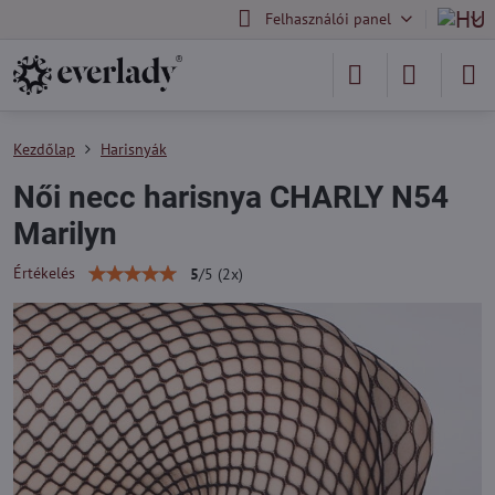
Felhasználói panel
Kezdőlap
Harisnyák
Női necc harisnya CHARLY N54
Marilyn
Értékelés
5
/
5
(
2
x)