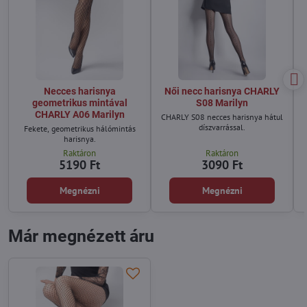
Necces harisnya
Női necc harisnya CHARLY
geometrikus mintával
S08 Marilyn
CHARLY A06 Marilyn
CHARLY S08 necces harisnya hátul
díszvarrással.
Fekete, geometrikus hálómintás
harisnya.
Raktáron
Raktáron
5190 Ft
3090 Ft
Megnézni
Megnézni
Már megnézett áru