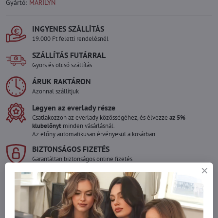
Gyártó:
MARILYN
INGYENES SZÁLLÍTÁS
19.000 Ft feletti rendelésnél
SZÁLLÍTÁS FUTÁRRAL
Gyors és olcsó szállítás
ÁRUK RAKTÁRON
Azonnal szállítjuk
Legyen az everlady része
Csatlakozzon az everlady közösségéhez, és élvezze
az 5%
klubelőnyt
minden vásárlásnál.
Az előny automatikusan érvényesül a kosárban.
BIZTONSÁGOS FIZETÉS
Garantáltan biztonságos online fizetés
Szeretne több terméket rendelni mint
amennyi raktáron van?
Ne habozzon kapcsolatba lépni velünk, raktárra szállítjuk az árut!