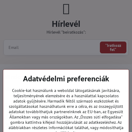
Hírlevél
Hírlevél "beiratkozás":
"Iratkozz
fel"
Minden a vásárlásról
Adatvédelmi preferenciák
Megrendelések
Cookie-kat használunk a weboldal látogatásának javítására,
teljesítményének elemzésére és a használattal kapcsolatos
adatok gyűjtésére. Harmadik féltől származó eszközöket és
Kategóriák
szolgáltatásokat használhatunk erre a célra, és az összegyűjtött
adatokat továbbíthatjuk partnereinknek az EU-ban, az Egyesült
Államokban vagy más országokban. Az „Összes süti elfogadása"
919 060 751
gombra kattintva kifejezi hozzájárulását az adatkezeléshez. Az
Hétfő - Péntek: 09:00 - 15:00 hod.
alábbiakban részletes információkat találhat, vagy módosíthatja