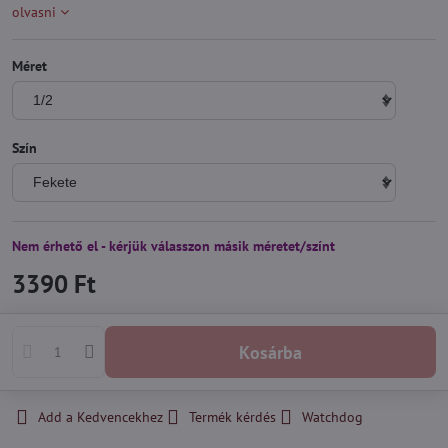
olvasni
Méret
Szín
Nem érhető el - kérjük válasszon másik méretet/színt
3390 Ft
Kosárba
Add a Kedvencekhez
Termék kérdés
Watchdog