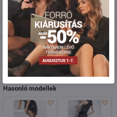
info​@everlady​.eu
Leírás
Vélemények
0
Fórum
0
Facebook
Twitter
Bluesky
Pinterest
Reddit
LinkedIn
WhatsApp
E-
mail
Hasonló modellek