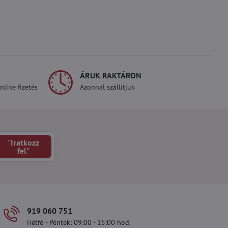
ÁRUK RAKTÁRON
line fizetés
Azonnal szállítjuk
"Iratkozz
fel"
919 060 751
Hétfő - Péntek: 09:00 - 15:00 hod.