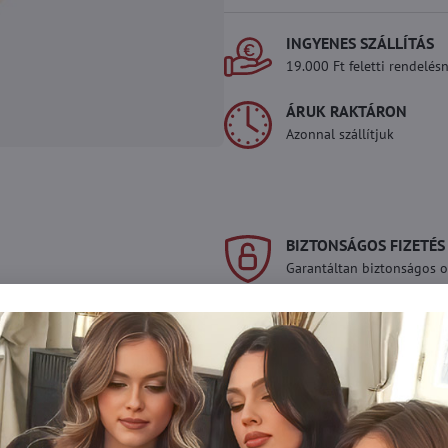
INGYENES SZÁLLÍTÁS
19.000 Ft feletti rendelésn
ÁRUK RAKTÁRON
Azonnal szállítjuk
BIZTONSÁGOS FIZETÉS
Garantáltan biztonságos on
Szeretne több te
raktáron van?
Ne habozzon kapcsolatba lépni vel