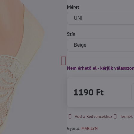
Méret
Szín
Nem érhető el - kérjük válasszo
1190 Ft
Add a Kedvencekhez
Termék 
Gyártó:
MARILYN