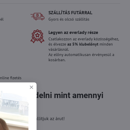
SZÁLLÍTÁS FUTÁRRAL
él
Gyors és olcsó szállítás
Legyen az everlady része
Csatlakozzon az everlady közösségéhez,
és élvezze
az 5% klubelőnyt
minden
vásárlásnál.
Az előny automatikusan érvényesül a
kosárban.
line fizetés
rméket rendelni mint amennyi
ünk, raktárra szállítjuk az árut!