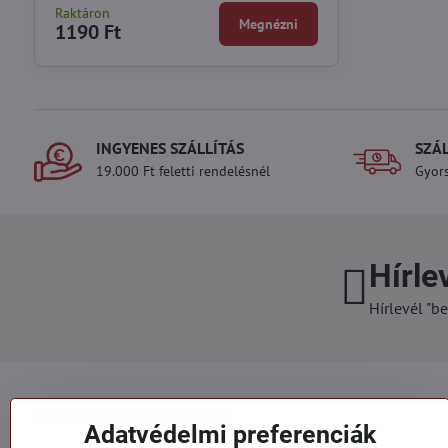
Raktáron
Megnézni
1190 Ft
INGYENES SZÁLLÍTÁS
SZÁ
19.000 Ft feletti rendelésnél
Gyors
Hírle
Hírlevél "be
Minden a vásárlásról
Adatvédelmi preferenciák