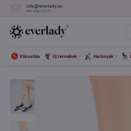
info​@everlady​.eu
Non stop ( 24/7 )
Kiárusítás
Új termékek
Harisnyák