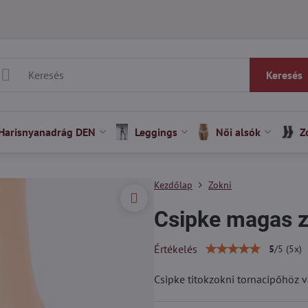
Keresés
Harisnyanadrág DEN
Leggings
Női alsók
Z
Kezdőlap
Zokni
Csipke magas z
Értékelés
5
/
5
(
5
x)
Csipke titokzokni tornacipőhöz v