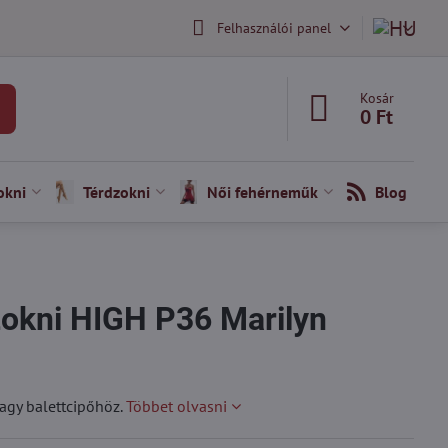
Felhasználói panel
Kosár
0 Ft
okni
Térdzokni
Női fehérneműk
Blog
okni HIGH P36 Marilyn
agy balettcipőhöz.
Többet olvasni