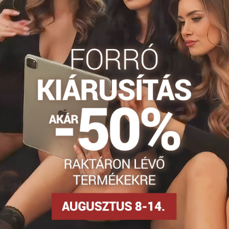
info​@everlady​.eu
Leírás
Vélemények
Fórum
0
0
z. Kellemes csipkéből készültek. Alsó része pamut. A belső szélükö
, jól tartanak a lábon.
án
tokzokni
Dámske ťapky
Facebook
Twitter
Bluesky
Pinterest
Reddit
LinkedIn
WhatsApp
E-
mail