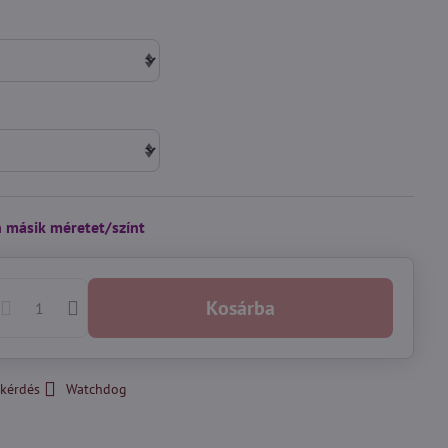
n másik méretet/színt
Kosárba
kérdés
Watchdog