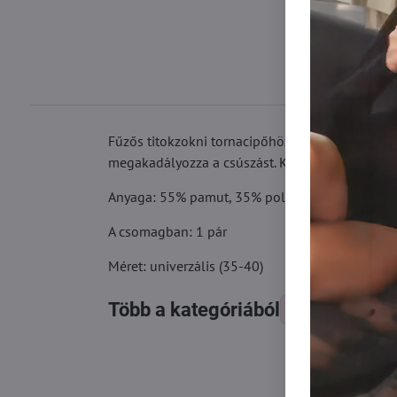
Fűzős titokzokni tornacipőhöz vagy balettcipőhö
megakadályozza a csúszást. Kényelmes, rugalmas
Anyaga: 55% pamut, 35% poliamid, 10% elaszt
A csomagban: 1 pár
Méret: univerzális (35-40)
Több a kategóriából
Zokni
Ti