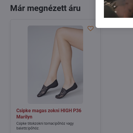
Már megnézett áru
Csipke magas zokni HIGH P36
Marilyn
Csipke titokzokni tornacipőhöz vagy
balettcipőhöz.