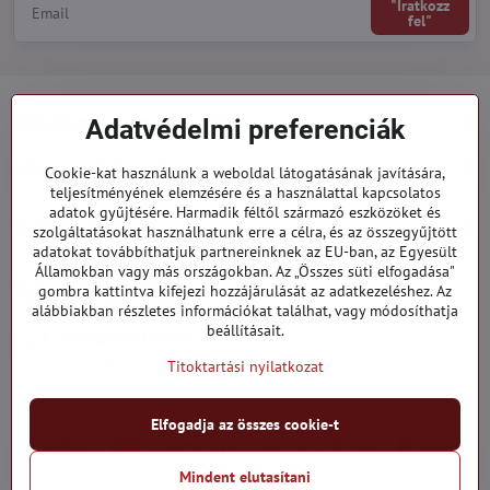
"Iratkozz
fel"
Minden a vásárlásról
Adatvédelmi preferenciák
Megrendelések
Cookie-kat használunk a weboldal látogatásának javítására,
teljesítményének elemzésére és a használattal kapcsolatos
adatok gyűjtésére. Harmadik féltől származó eszközöket és
Kategóriák
szolgáltatásokat használhatunk erre a célra, és az összegyűjtött
adatokat továbbíthatjuk partnereinknek az EU-ban, az Egyesült
Államokban vagy más országokban. Az „Összes süti elfogadása"
919 060 751
gombra kattintva kifejezi hozzájárulását az adatkezeléshez. Az
Hétfő - Péntek: 09:00 - 15:00 hod.
alábbiakban részletes információkat találhat, vagy módosíthatja
beállításait.
info​@everlady​.eu
Non stop ( 24/7 )
Titoktartási nyilatkozat
Elfogadja az összes cookie-t
Mindent elutasítani