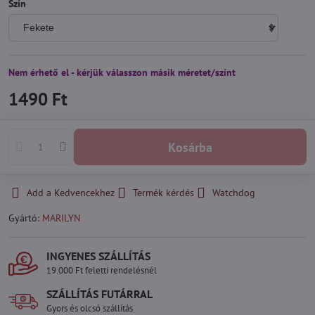
Szín
Nem érhető el - kérjük válasszon másik méretet/színt
1490 Ft
Kosárba
Add a Kedvencekhez
Termék kérdés
Watchdog
Gyártó:
MARILYN
INGYENES SZÁLLÍTÁS
19.000 Ft feletti rendelésnél
SZÁLLÍTÁS FUTÁRRAL
Gyors és olcsó szállítás