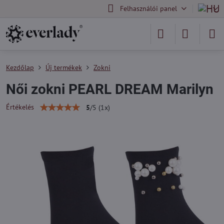
Felhasználói panel
Kezdőlap
Új termékek
Zokni
Női zokni PEARL DREAM Marilyn
Értékelés
5
/
5
(
1
x)