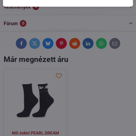
Vélemények
0
Fórum
0
Facebook
Twitter
Bluesky
Pinterest
Reddit
LinkedIn
WhatsApp
E-
mail
Már megnézett áru
Női zokni PEARL DREAM