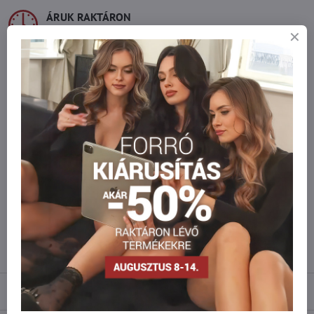
ÁRUK RAKTÁRON
Azonnal szállítjuk
Legyen az everlady része
Csatlakozzon az everlady közösségéhez, és élvezze
az 5%
klubelőnyt
minden vásárlásnál.
Az előny automatikusan érvényesül a kosárban.
BIZTONSÁGOS FIZETÉS
Garantáltan biztonságos online fizetés
Szeretne több terméket rendelni mint
amennyi raktáron van?
Ne habozzon kapcsolatba lépni velünk, raktárra szállítjuk az árut!
info​@everlady​.eu
Leírás