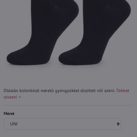
Oldalán különböző méretű gyöngyökkel díszített női zokni.
Többet
olvasni
Méret