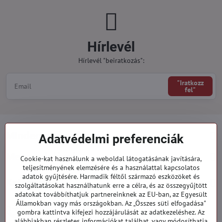
Hírlevél
Hírlevél "beiratkozás":
"Iratkozz
fel"
Minden a vásárlásról
Adatvédelmi preferenciák
Megrendelések
Cookie-kat használunk a weboldal látogatásának javítására,
teljesítményének elemzésére és a használattal kapcsolatos
adatok gyűjtésére. Harmadik féltől származó eszközöket és
Kategóriák
szolgáltatásokat használhatunk erre a célra, és az összegyűjtött
adatokat továbbíthatjuk partnereinknek az EU-ban, az Egyesült
Államokban vagy más országokban. Az „Összes süti elfogadása"
919 060 751
gombra kattintva kifejezi hozzájárulását az adatkezeléshez. Az
Hétfő - Péntek: 09:00 - 15:00 hod.
alábbiakban részletes információkat találhat, vagy módosíthatja