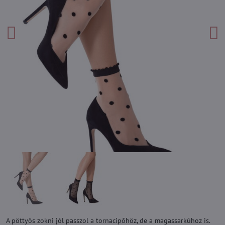
A pöttyös zokni jól passzol a tornacipőhöz, de a magassarkúhoz is.