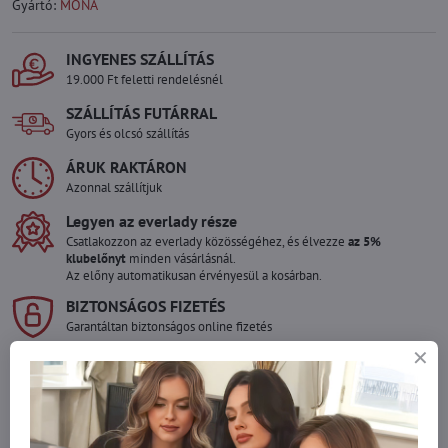
Gyártó:
MONA
INGYENES SZÁLLÍTÁS
19.000 Ft feletti rendelésnél
SZÁLLÍTÁS FUTÁRRAL
Gyors és olcsó szállítás
ÁRUK RAKTÁRON
Azonnal szállítjuk
Legyen az everlady része
Csatlakozzon az everlady közösségéhez, és élvezze
az 5%
klubelőnyt
minden vásárlásnál.
Az előny automatikusan érvényesül a kosárban.
BIZTONSÁGOS FIZETÉS
Garantáltan biztonságos online fizetés
Szeretne több terméket rendelni mint
amennyi raktáron van?
Ne habozzon kapcsolatba lépni velünk, raktárra szállítjuk az árut!