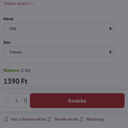
Többet olvasni
Méret
Szín
Raktáron
(
2
db)
1390 Ft
Kosárba
Add a Kedvencekhez
Termék kérdés
Watchdog