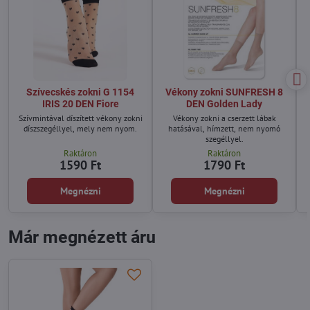
Szívecskés zokni G 1154
Vékony zokni SUNFRESH 8
IRIS 20 DEN Fiore
DEN Golden Lady
Szívmintával díszített vékony zokni
Vékony zokni a cserzett lábak
díszszegéllyel, mely nem nyom.
hatásával, hímzett, nem nyomó
szegéllyel.
Raktáron
Raktáron
1590 Ft
1790 Ft
Megnézni
Megnézni
Már megnézett áru