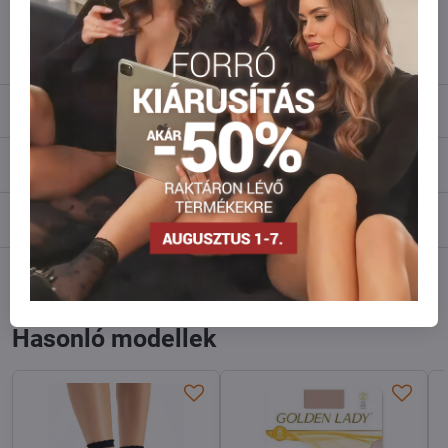
info​@everlady​.eu
Leírás
Vélemények
0
Fórum
0
Facebook
Twitter
Bluesky
Pinterest
Reddit
LinkedIn
WhatsApp
E-
mail
Hasonló modellek