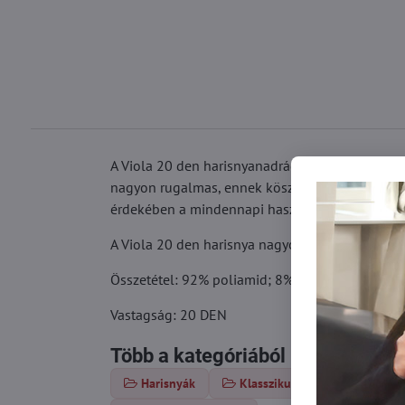
A Viola 20 den harisnyanadrág tökéletes választ
nagyon rugalmas, ennek köszönhetően nem jelen
érdekében a mindennapi használat során.
A Viola 20 den harisnya nagyon vonzó lesz a lá
Összetétel: 92% poliamid; 8% elasztán
Vastagság: 20 DEN
Több a kategóriából
Harisnyák
Klasszikus harisnya
Vé