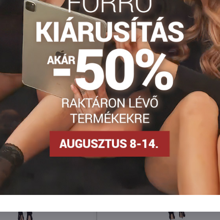
Facebook
Twitter
Bluesky
Pinterest
Reddit
LinkedIn
WhatsApp
E-
mail