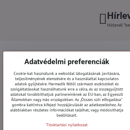
Hírle
Hírlevél "be
Minden a vásárlásról
Adatvédelmi preferenciák
Szállítás és fizetés
Cookie-kat használunk a weboldal látogatásának javítására,
Általános szerződési feltételek
teljesítményének elemzésére és a használattal kapcsolatos
Személyes adatok védelme
adatok gyűjtésére. Harmadik féltől származó eszközöket és
Reklamációs űrlap
szolgáltatásokat használhatunk erre a célra, és az összegyűjtött
Kapcsolatt
adatokat továbbíthatjuk partnereinknek az EU-ban, az Egyesült
Államokban vagy más országokban. Az „Összes süti elfogadása"
gombra kattintva kifejezi hozzájárulását az adatkezeléshez. Az
Megrendelések
alábbiakban részletes információkat találhat, vagy módosíthatja
beállításait.
A megrendelés állapota
Titoktartási nyilatkozat