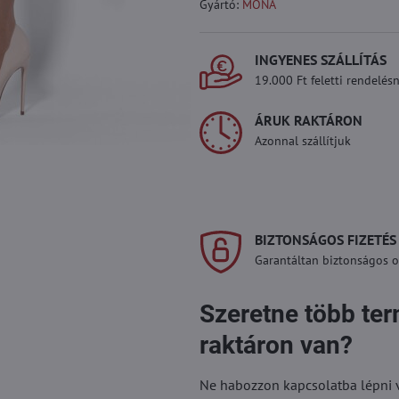
Gyártó:
MONA
INGYENES SZÁLLÍTÁS
19.000 Ft feletti rendelésn
ÁRUK RAKTÁRON
Azonnal szállítjuk
BIZTONSÁGOS FIZETÉS
Garantáltan biztonságos on
Szeretne több te
raktáron van?
Ne habozzon kapcsolatba lépni vel