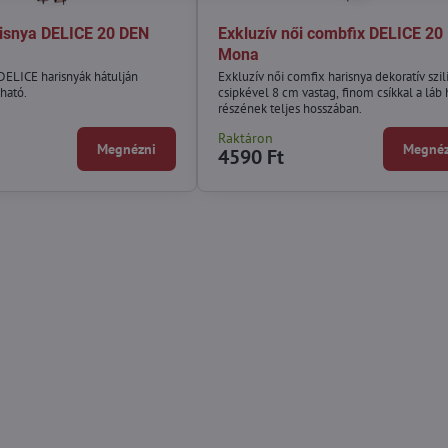
risnya DELICE 20 DEN
Exkluzív női combfix DELICE 20
Mona
DELICE harisnyák hátulján
Exkluzív női comfix harisnya dekoratív szil
lható.
csipkével 8 cm vastag, finom csíkkal a láb 
részének teljes hosszában.
Raktáron
Megnézni
Megnéz
4590 Ft