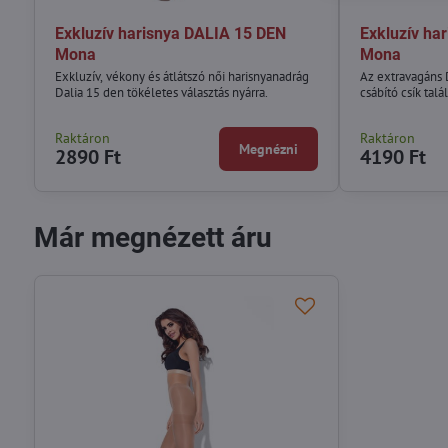
Exkluzív harisnya DALIA 15 DEN
Exkluzív ha
Mona
Mona
Exkluzív, vékony és átlátszó női harisnyanadrág
Az extravagáns 
Dalia 15 den tökéletes választás nyárra.
csábító csík talá
Raktáron
Raktáron
Megnézni
2890 Ft
4190 Ft
Már megnézett áru