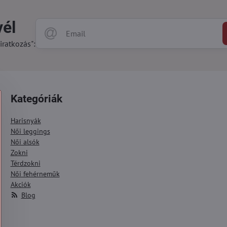
vél
iratkozás":
Kategóriák
Harisnyák
Női leggings
Női alsók
Zokni
Térdzokni
Női fehérneműk
Akciók
Blog