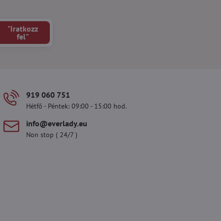
"Iratkozz
fel"
919 060 751
Hétfő - Péntek: 09:00 - 15:00 hod.
info​@everlady​.eu
Non stop ( 24/7 )