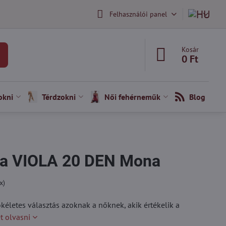
Felhasználói panel
Kosár
0 Ft
okni
Térdzokni
Női fehérneműk
Blog
ya VIOLA 20 DEN Mona
x)
kéletes választás azoknak a nőknek, akik értékelik a
t olvasni