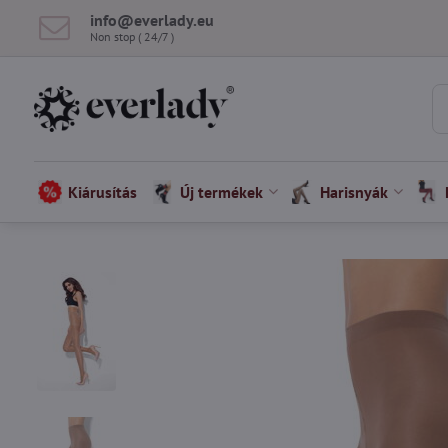
info​@everlady​.eu
Non stop ( 24/7 )
Kiárusítás
Új termékek
Harisnyák