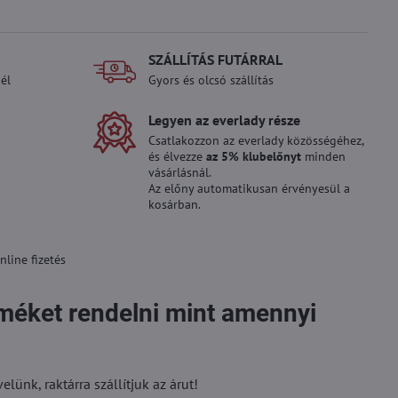
SZÁLLÍTÁS FUTÁRRAL
él
Gyors és olcsó szállítás
Legyen az everlady része
Csatlakozzon az everlady közösségéhez,
és élvezze
az 5% klubelőnyt
minden
vásárlásnál.
Az előny automatikusan érvényesül a
kosárban.
line fizetés
rméket rendelni mint amennyi
ünk, raktárra szállítjuk az árut!