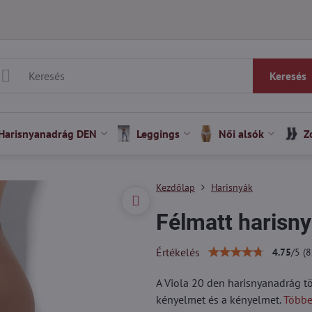
Keresés
Harisnyanadrág DEN
Leggings
Női alsók
Z
Kezdőlap
Harisnyák
Félmatt harisn
Értékelés
4.75
/
5
(
8
A Viola 20 den harisnyanadrág tö
kényelmet és a kényelmet.
Többe