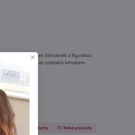
harisnya tökéletesen illeszkedik a figurához,
yobb tartósság és az optimális kényelem
Klasické pančuchy
Tenké pančuchy