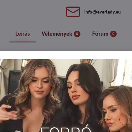
info​@everlady​.eu
Leírás
Vélemények
Fórum
0
0
ás azoknak a nőknek, akik értékelik a kényelmet és a kényelmet. A 
nek meg a csúnya redők. Megerősített csúcs és nadrágrész a nag
gy fényének köszönhetően, és elfedi az összes bőrhibát.
kony harisnya
Harisnya 15-20 DEN-es
Harisnyanadrág DEN