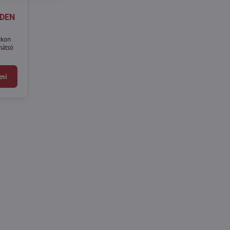
 DEN
ikon
hátsó
ni