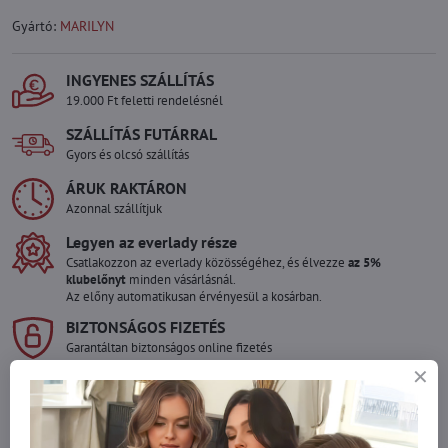
Gyártó:
MARILYN
INGYENES SZÁLLÍTÁS
19.000 Ft feletti rendelésnél
SZÁLLÍTÁS FUTÁRRAL
Gyors és olcsó szállítás
ÁRUK RAKTÁRON
Azonnal szállítjuk
Legyen az everlady része
Csatlakozzon az everlady közösségéhez, és élvezze
az 5%
klubelőnyt
minden vásárlásnál.
Az előny automatikusan érvényesül a kosárban.
BIZTONSÁGOS FIZETÉS
Garantáltan biztonságos online fizetés
Szeretne több terméket rendelni mint
amennyi raktáron van?