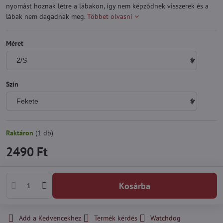
nyomást hoznak létre a lábakon, így nem képződnek visszerek és a
lábak nem dagadnak meg.
Többet olvasni
Méret
Szín
Raktáron
(
1
db)
2490 Ft
Kosárba
Add a Kedvencekhez
Termék kérdés
Watchdog