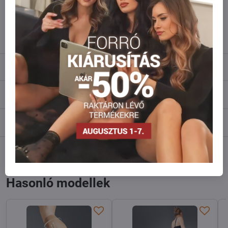
Ne habozzon kapcsolatba lépni velünk, raktárra szállítjuk az árut!
info​@everlady​.eu
Leírás
Vélemények
0
Fórum
0
Facebook
Twitter
Bluesky
Pinterest
Reddit
LinkedIn
WhatsApp
E-
mail
Hasonló modellek