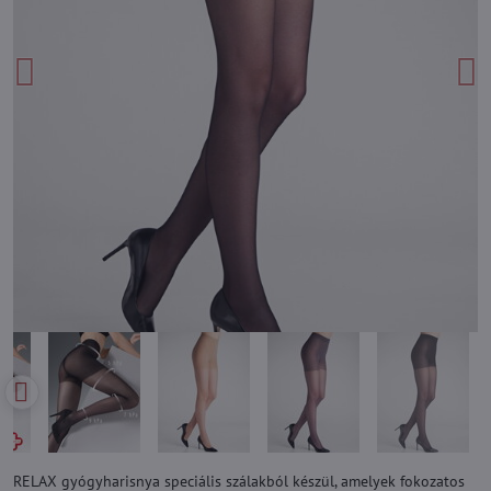
RELAX gyógyharisnya speciális szálakból készül, amelyek fokozatos