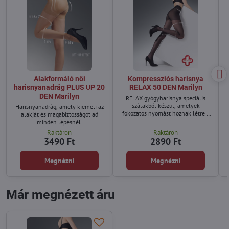
Alakformáló női
Kompressziós harisnya
harisnyanadrág PLUS UP 20
RELAX 50 DEN Marilyn
DEN Marilyn
RELAX gyógyharisnya speciális
szálakból készül, amelyek
Harisnyanadrág, amely kiemeli az
fokozatos nyomást hoznak létre a
alakját és magabiztosságot ad
lábakon, így nem képződnek
minden lépésnél.
visszerek és a lábak nem dagadnak
Raktáron
Raktáron
meg.
3490 Ft
2890 Ft
Megnézni
Megnézni
Már megnézett áru