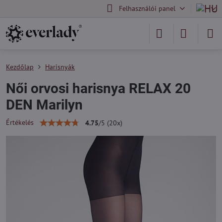
Felhasználói panel
Kezdőlap
Harisnyák
Női orvosi harisnya RELAX 20
DEN Marilyn
Értékelés
4.75
/
5
(
20
x)