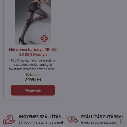
Női orvosi harisnya RELAX
20 DEN Marilyn
RELAX gyógyharisnya speciális
szálakból készül, amelyek
fokozatos nyomást hoznak létre a
lábakon, így nem képződnek
Raktáron
visszerek és a lábak nem dagadnak
2490 Ft
meg.
Megnézni
INGYENES SZÁLLÍTÁS
SZÁLLÍTÁS FUTÁRRAL
19.000 Ft feletti rendelésnél
Gyors és olcsó szállítás