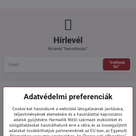
Hírlevél
Hírlevél "beiratkozás":
"Iratkozz
fel"
Minden a vásárlásról
Adatvédelmi preferenciák
Megrendelések
Cookie-kat használunk a weboldal látogatásának javítására,
teljesítményének elemzésére és a használattal kapcsolatos
adatok gyűjtésére. Harmadik féltől származó eszközöket és
Kategóriák
szolgáltatásokat használhatunk erre a célra, és az összegyűjtött
adatokat továbbíthatjuk partnereinknek az EU-ban, az Egyesült