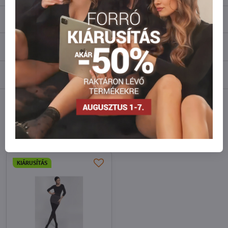
Leírás
Vélemények
0
Fórum
0
Facebook
Twitter
Bluesky
Pinterest
Reddit
LinkedIn
WhatsApp
E-
mail
Hasonló modellek
KIÁRUSÍTÁS