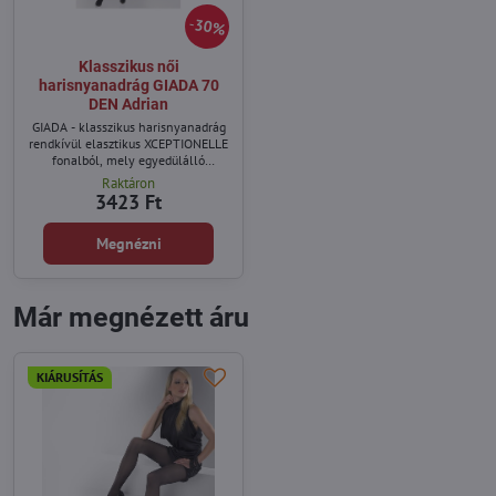
30%
Klasszikus női
harisnyanadrág GIADA 70
DEN Adrian
GIADA - klasszikus harisnyanadrág
rendkívül elasztikus XCEPTIONELLE
fonalból, mely egyedülálló
melegségérzetet biztosít.
Raktáron
3423 Ft
Megnézni
Már megnézett áru
KIÁRUSÍTÁS