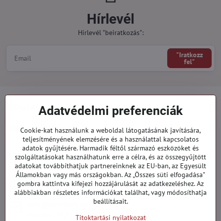
Hírlevél
Hírlevél "beiratkozás":
"Iratkozz
fel"
Minden a vásárlásról
Adatvédelmi preferenciák
Megrendelések
Cookie-kat használunk a weboldal látogatásának javítására,
teljesítményének elemzésére és a használattal kapcsolatos
adatok gyűjtésére. Harmadik féltől származó eszközöket és
Kategóriák
szolgáltatásokat használhatunk erre a célra, és az összegyűjtött
adatokat továbbíthatjuk partnereinknek az EU-ban, az Egyesült
Államokban vagy más országokban. Az „Összes süti elfogadása"
919 060 751
gombra kattintva kifejezi hozzájárulását az adatkezeléshez. Az
Hétfő - Péntek: 09:00 - 15:00 hod.
alábbiakban részletes információkat találhat, vagy módosíthatja
beállításait.
info​@everlady​.eu
Non stop ( 24/7 )
Titoktartási nyilatkozat