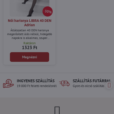
30%
Női harisnya LIBRA 40 DEN
Adrian
Átlátszatlan 40 DEN harisnya
megerősített ülés nélkül, hidegebb
napokra is alkalmas, szuper
kellemes tapintású anyag -
Raktáron
mikroszálas, mindennapi viseletre.
1323 Ft
Megnézni
INGYENES SZÁLLÍTÁS
SZÁLLÍTÁS FUTÁRRAL
19.000 Ft feletti rendelésnél
Gyors és olcsó szállítás