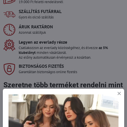
19.000 Ft feletti rendelésnél
SZÁLLÍTÁS FUTÁRRAL
Gyors és olcsó szállítás
ÁRUK RAKTÁRON
Azonnal szállítjuk
Legyen az everlady része
Csatlakozzon az everlady közösségéhez, és élvezze
az 5%
klubelőnyt
minden vásárlásnál.
Az előny automatikusan érvényesül a kosárban.
BIZTONSÁGOS FIZETÉS
Garantáltan biztonságos online fizetés
Szeretne több terméket rendelni mint
amennyi raktáron van?
Ne habozzon kapcsolatba lépni velünk, raktárra szállítjuk az árut!
info​@everlady​.eu