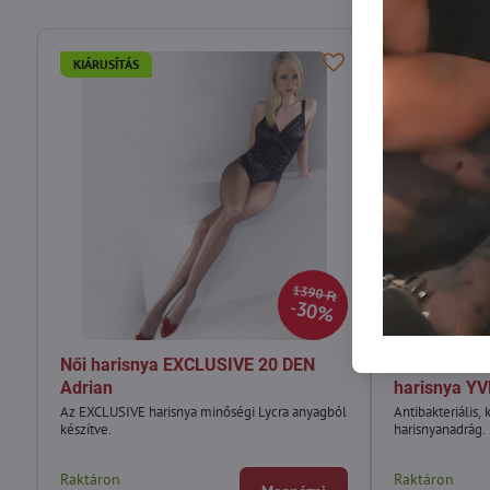
KIÁRUSÍTÁS
KIÁRUSÍTÁS
1390 Ft
30%
Női harisnya EXCLUSIVE 20 DEN
Női antibakt
Adrian
harisnya Y
Az EXCLUSIVE harisnya minőségi Lycra anyagból
Antibakteriális,
készítve.
harisnyanadrág.
Raktáron
Raktáron