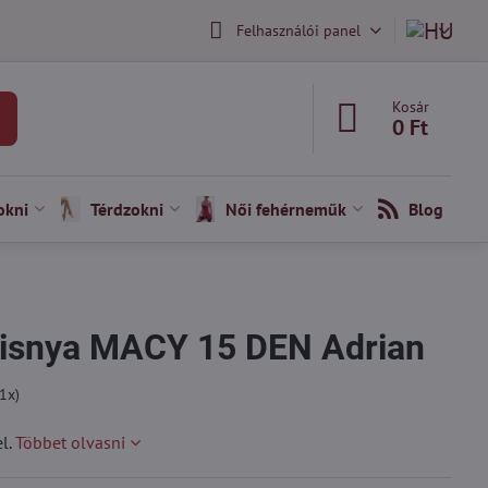
Felhasználói panel
Kosár
0 Ft
okni
Térdzokni
Női fehérneműk
Blog
risnya MACY 15 DEN Adrian
1
x)
l.
Többet olvasni