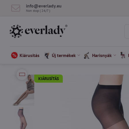
info​@everlady​.eu
Non stop ( 24/7 )
Kiárusítás
Új termékek
Harisnyák
KIÁRUSÍTÁS