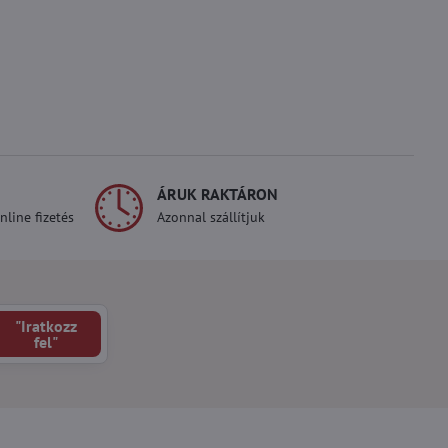
ÁRUK RAKTÁRON
line fizetés
Azonnal szállítjuk
"Iratkozz
fel"