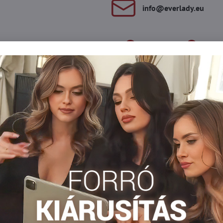
info​@everlady​.eu
Leírás
Vélemények
Fórum
0
0
gerősített ülőfelülettel és orrral rendelkezik. Magas elasztán r
pő formáját.
Klasszikus harisnya
Vékony harisnya
Harisnya 15-20 DEN
Facebook
Twitter
Bluesky
Pinterest
Reddit
LinkedIn
WhatsApp
E-
mail