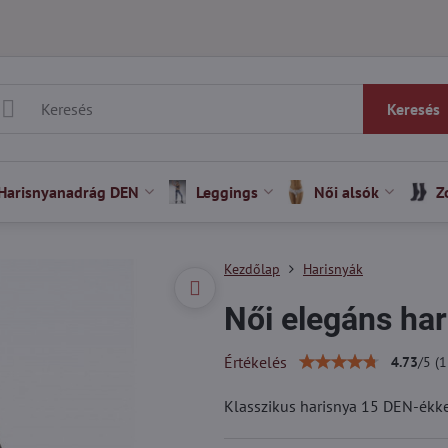
Keresés
Harisnyanadrág DEN
Leggings
Női alsók
Z
Kezdőlap
Harisnyák
Női elegáns ha
Értékelés
4.73
/
5
(
1
Klasszikus harisnya 15 DEN-ékke