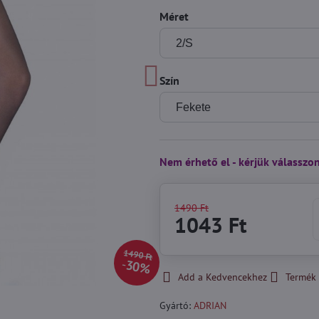
Méret
Szín
Nem érhető el - kérjük válasszo
1490 Ft
1043 Ft
1490 Ft
30%
Add a Kedvencekhez
Termék 
Gyártó:
ADRIAN