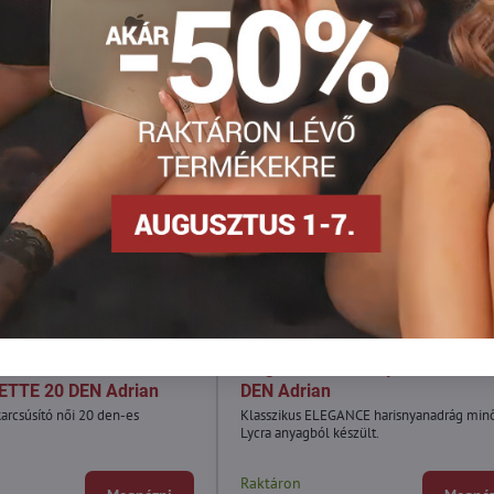
KIÁRUSÍTÁS
1890 Ft
13
30%
3
eriális karcsúsító
Elegáns női harisnya ELEGANC
VETTE 20 DEN Adrian
DEN Adrian
 karcsúsító női 20 den-es
Klasszikus ELEGANCE harisnyanadrág min
Lycra anyagból készült.
Raktáron