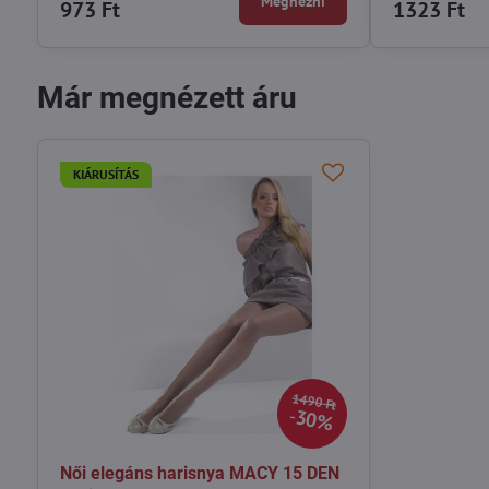
Megnézni
973 Ft
1323 Ft
Már megnézett áru
KIÁRUSÍTÁS
1490 Ft
30%
Női elegáns harisnya MACY 15 DEN