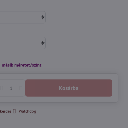
n másik méretet/színt
Kosárba
kérdés
Watchdog