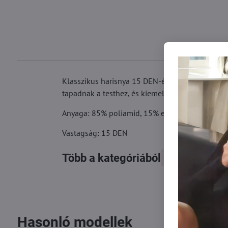
Klasszikus harisnya 15 DEN-ékkel. A harisnya me
tapadnak a testhez, és kiemelik a lábak és a csí
Anyaga: 85% poliamid, 15% elasztán
Vastagság: 15 DEN
Több a kategóriából
Harisnyák
Hasonló modellek