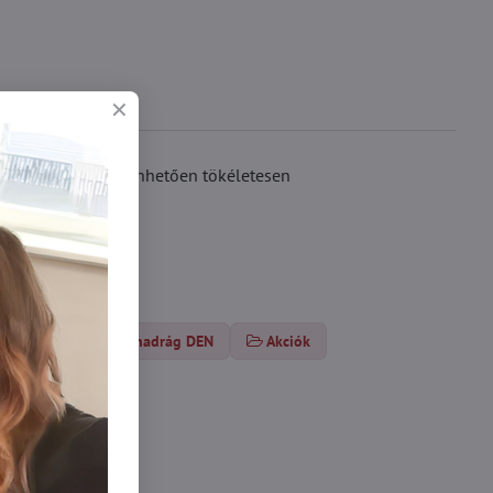
osttartalmának köszönhetően tökéletesen
-es
Harisnyanadrág DEN
Akciók