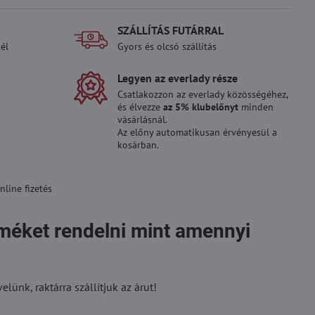
SZÁLLÍTÁS FUTÁRRAL
él
Gyors és olcsó szállítás
Legyen az everlady része
Csatlakozzon az everlady közösségéhez,
és élvezze
az 5% klubelőnyt
minden
vásárlásnál.
Az előny automatikusan érvényesül a
kosárban.
line fizetés
rméket rendelni mint amennyi
ünk, raktárra szállítjuk az árut!