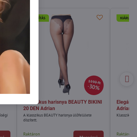
KIÁRUSÍTÁS
KIÁRUSÍTÁ
90 Ft
1590 Ft
0%
30%
E 20
Klasszikus harisnya BEAUTY BIKINI
Elegáns 
20 DEN Adrian
Adrian
őségi
A klasszikus BEAUTY harisnya ülőfelülete
Klasszikus 
díszített.
Raktáron
Raktáron